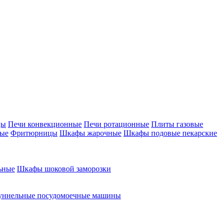
цы
Печи конвекционные
Печи ротационные
Плиты газовые
ные
Фритюрницы
Шкафы жарочные
Шкафы подовые пекарские
ьные
Шкафы шоковой заморозки
уннельные посудомоечные машины