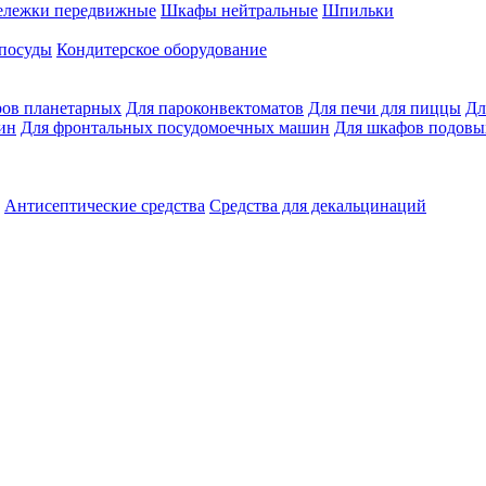
ележки передвижные
Шкафы нейтральные
Шпильки
 посуды
Кондитерское оборудование
ров планетарных
Для пароконвектоматов
Для печи для пиццы
Дл
ин
Для фронтальных посудомоечных машин
Для шкафов подовы
Антисептические средства
Средства для декальцинаций