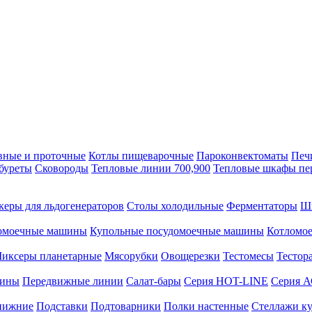
вные и проточные
Котлы пищеварочные
Пароконвектоматы
Печ
буреты
Сковороды
Тепловые линии 700,900
Тепловые шкафы пе
керы для льдогенераторов
Столы холодильные
Ферментаторы
Ш
омоечные машины
Купольные посудомоечные машины
Котломо
иксеры планетарные
Мясорубки
Овощерезки
Тестомесы
Тестор
рины
Передвижные линии
Салат-бары
Серия HOT-LINE
Серия 
нижние
Подставки
Подтоварники
Полки настенные
Стеллажи к