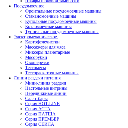
Шкафы шоковой заморозки
Посудомоечное
Фронтальные посудомоечные машины
Стаканомоечные машины
Купольные посудомоечные машины
Котломоечные машины
Туннельные посудомоечные машины
Электромеханическое
Картофелечистки
Массажеры для мяса
Миксеры планетарные
Мясорубки
Овощерезки
Тестомесы
Тестораскаточные машины
Линии раздачи питания
Мини-линия раздачи
Настольные витрины
Передвижные линии
Салат-бары
Серия HOT-LINE
Серия АСТА
Серия ПАТША
Серия ПРЕМЬЕР
Серия СЕЙЛА