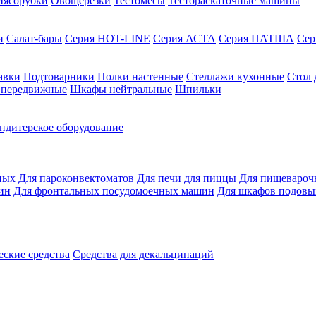
ясорубки
Овощерезки
Тестомесы
Тестораскаточные машины
и
Салат-бары
Серия HOT-LINE
Серия АСТА
Серия ПАТША
Се
авки
Подтоварники
Полки настенные
Стеллажи кухонные
Стол 
 передвижные
Шкафы нейтральные
Шпильки
ндитерское оборудование
ных
Для пароконвектоматов
Для печи для пиццы
Для пищевароч
ин
Для фронтальных посудомоечных машин
Для шкафов подовы
ские средства
Средства для декальцинаций