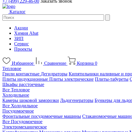
+7 (499) 229-46-00
Заказать звонок
Каталог
Акции
Химия Abat
ЗИП
Сервис
Проекты
Избранное
Сравнение
Корзина
0
Тепловое
Грили контактные
Дегидраторы
Кипятильники наливные и пр
Плиты индукционные
Плиты электрические
Плиты-табуреты
Шкафы расстоечные
Все Тепловое
Холодильное
Камеры шоковой заморозки
Льдогенераторы
Бункеры для льдо
Все Холодильное
Посудомоечное
Фронтальные посудомоечные машины
Стаканомоечные маши
Все Посудомоечное
Электромеханическое