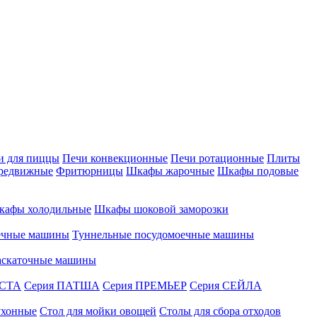
и для пиццы
Печи конвекционные
Печи ротационные
Плиты
редвижные
Фритюрницы
Шкафы жарочные
Шкафы подовые
кафы холодильные
Шкафы шоковой заморозки
ечные машины
Туннельные посудомоечные машины
аскаточные машины
АСТА
Серия ПАТША
Серия ПРЕМЬЕР
Серия СЕЙЛА
ухонные
Стол для мойки овощей
Столы для сбора отходов