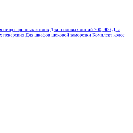
я пищеварочных котлов
Для тепловых линий 700, 900
Для
х пекарских
Для шкафов шоковой заморозки
Комплект колес