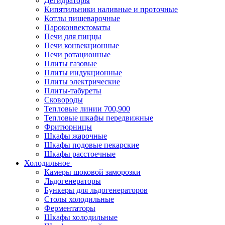
Дегидраторы
Кипятильники наливные и проточные
Котлы пищеварочные
Пароконвектоматы
Печи для пиццы
Печи конвекционные
Печи ротационные
Плиты газовые
Плиты индукционные
Плиты электрические
Плиты-табуреты
Сковороды
Тепловые линии 700,900
Тепловые шкафы передвижные
Фритюрницы
Шкафы жарочные
Шкафы подовые пекарские
Шкафы расстоечные
Холодильное
Камеры шоковой заморозки
Льдогенераторы
Бункеры для льдогенераторов
Столы холодильные
Ферментаторы
Шкафы холодильные