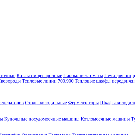
оточные
Котлы пищеварочные
Пароконвектоматы
Печи для пиц
Сковороды
Тепловые линии 700,900
Тепловые шкафы передвиж
генераторов
Столы холодильные
Ферментаторы
Шкафы холодил
ны
Купольные посудомоечные машины
Котломоечные машины
Т