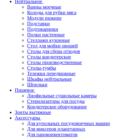
Нейтральное
Ванны моечные
Колоды для рубки мяса
Модули нижние
Подставки
Подтоварники
Полки настенные
Стеллажи кухонные
Стол для мойки овощей
Столы для сбора отходов
Столы кондитерские
Столы производственные
Столы-тумбы
Тележки передвижные
Шкафы нейтральные
Шпильки
Пищевое
Лиофильные сушильные камеры
Стерилизаторы для посуды
Кондитерское оборудование
Зонты вытяжные
Аксессуары
Для купольных посудомоечных машин
Для миксеров планетарных
Для пароконвектоматов