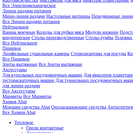
Картофелечистки
Массажеры для мяса
Миксеры планетарные
М
Все Электромеханическое
Линии раздачи питания
Мини-линия раздачи
Настольные витрины
Передвижные лини
Все Линии раздачи питания
Нейтральное
Ванны моечные
Колоды для рубки мяса
Модули нижние
Подст
кондитерские
Столы производственные
Столы-тумбы
Тележки
Все Нейтральное
Пищевое
Лиофильные сушильные камеры
Стерилизаторы для посуды
Ко
Все Пищевое
Зонты вытяжные
Все Зонты вытяжные
Аксессуары
Для купольных посудомоечных машин
Для миксеров планетар
тестораскаточных машин
Для туннельных посудомоечных маш
для линии раздачи
Все Аксессуары
Мармиты
Все Мармиты
Химия Abat
Моющие средства Abat
Ополаскивающие средства
Антисептиче
Все Химия Abat
Тепловое
Грили контактные