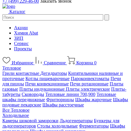
+7 (499) 229-46-00
Заказать звонок
Каталог
Акции
Химия Abat
ЗИП
Сервис
Проекты
Избранное
Сравнение
Корзина
0
Тепловое
Грили контактные
Дегидраторы
Кипятильники наливные и
проточные
Котлы пищеварочные
Пароконвектоматы
Печи
для пиццы
Печи конвекционные
Печи ротационные
Плиты
газовые
Плиты индукционные
Плиты электрические
Плиты-
табуреты
Сковороды
Тепловые линии 700,900
Тепловые
шкафы передвижные
Фритюрницы
Шкафы жарочные
Шкафы
подовые пекарские
Шкафы расстоечные
Все Тепловое
Холодильное
Камеры шоковой заморозки
Льдогенераторы
Бункеры для
льдогенераторов
Столы холодильные
Ферментаторы
Шкафы