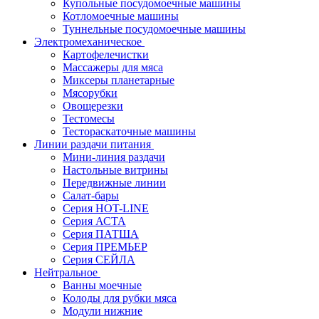
Купольные посудомоечные машины
Котломоечные машины
Туннельные посудомоечные машины
Электромеханическое
Картофелечистки
Массажеры для мяса
Миксеры планетарные
Мясорубки
Овощерезки
Тестомесы
Тестораскаточные машины
Линии раздачи питания
Мини-линия раздачи
Настольные витрины
Передвижные линии
Салат-бары
Серия HOT-LINE
Серия АСТА
Серия ПАТША
Серия ПРЕМЬЕР
Серия СЕЙЛА
Нейтральное
Ванны моечные
Колоды для рубки мяса
Модули нижние