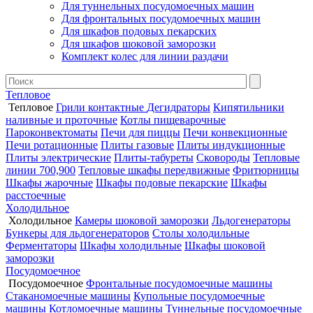
Для туннельных посудомоечных машин
Для фронтальных посудомоечных машин
Для шкафов подовых пекарских
Для шкафов шоковой заморозки
Комплект колес для линии раздачи
Тепловое
Тепловое
Грили контактные
Дегидраторы
Кипятильники
наливные и проточные
Котлы пищеварочные
Пароконвектоматы
Печи для пиццы
Печи конвекционные
Печи ротационные
Плиты газовые
Плиты индукционные
Плиты электрические
Плиты-табуреты
Сковороды
Тепловые
линии 700,900
Тепловые шкафы передвижные
Фритюрницы
Шкафы жарочные
Шкафы подовые пекарские
Шкафы
расстоечные
Холодильное
Холодильное
Камеры шоковой заморозки
Льдогенераторы
Бункеры для льдогенераторов
Столы холодильные
Ферментаторы
Шкафы холодильные
Шкафы шоковой
заморозки
Посудомоечное
Посудомоечное
Фронтальные посудомоечные машины
Стаканомоечные машины
Купольные посудомоечные
машины
Котломоечные машины
Туннельные посудомоечные