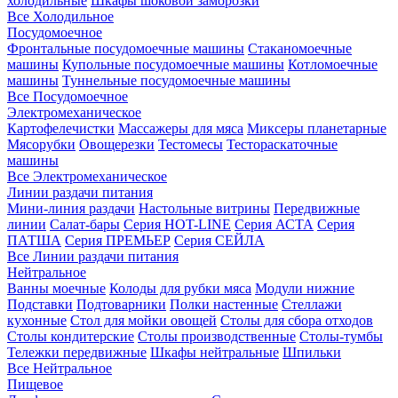
холодильные
Шкафы шоковой заморозки
Все Холодильное
Посудомоечное
Фронтальные посудомоечные машины
Стаканомоечные
машины
Купольные посудомоечные машины
Котломоечные
машины
Туннельные посудомоечные машины
Все Посудомоечное
Электромеханическое
Картофелечистки
Массажеры для мяса
Миксеры планетарные
Мясорубки
Овощерезки
Тестомесы
Тестораскаточные
машины
Все Электромеханическое
Линии раздачи питания
Мини-линия раздачи
Настольные витрины
Передвижные
линии
Салат-бары
Серия HOT-LINE
Серия АСТА
Серия
ПАТША
Серия ПРЕМЬЕР
Серия СЕЙЛА
Все Линии раздачи питания
Нейтральное
Ванны моечные
Колоды для рубки мяса
Модули нижние
Подставки
Подтоварники
Полки настенные
Стеллажи
кухонные
Стол для мойки овощей
Столы для сбора отходов
Столы кондитерские
Столы производственные
Столы-тумбы
Тележки передвижные
Шкафы нейтральные
Шпильки
Все Нейтральное
Пищевое