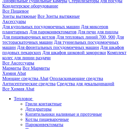
Лиофильные сушильные камеры
Стерилизаторы для посуды
Кондитерское оборудование
Все Пищевое
Зонты вытяжные
Все Зонты вытяжные
Аксессуары
Для купольных посудомоечных машин
Для миксеров
планетарных
Для пароконвектоматов
Для печи для пиццы
Для пищеварочных котлов
Для тепловых линий 700, 900
Для
тестораскаточных машин
Для туннельных посудомоечных
машин
Для фронтальных посудомоечных машин
Для шкафов
подовых пекарских
Для шкафов шоковой заморозки
Комплект
колес для линии раздачи
Все Аксессуары
Мармиты
Все Мармиты
Химия Abat
Моющие средства Abat
Ополаскивающие средства
Антисептические средства
Средства для декальцинаций
Все Химия Abat
Тепловое
Грили контактные
Дегидраторы
Кипятильники наливные и проточные
Котлы пищеварочные
Пароконвектоматы