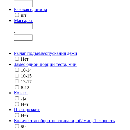
Базовая единица
шт
Масса, кг
-
Рычаг подъема/опускания дежи
Нет
Замес одной порции теста, мин
10-14
10-15
13-17
8-12
Колеса
Да
Нет
Пьезорозжиг
Нет
Количество оборотов спирали, об/ мин, 1 скорость
90