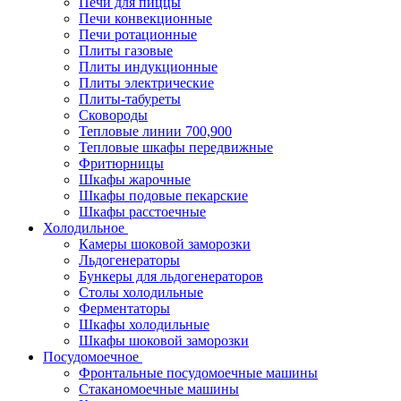
Печи для пиццы
Печи конвекционные
Печи ротационные
Плиты газовые
Плиты индукционные
Плиты электрические
Плиты-табуреты
Сковороды
Тепловые линии 700,900
Тепловые шкафы передвижные
Фритюрницы
Шкафы жарочные
Шкафы подовые пекарские
Шкафы расстоечные
Холодильное
Камеры шоковой заморозки
Льдогенераторы
Бункеры для льдогенераторов
Столы холодильные
Ферментаторы
Шкафы холодильные
Шкафы шоковой заморозки
Посудомоечное
Фронтальные посудомоечные машины
Стаканомоечные машины