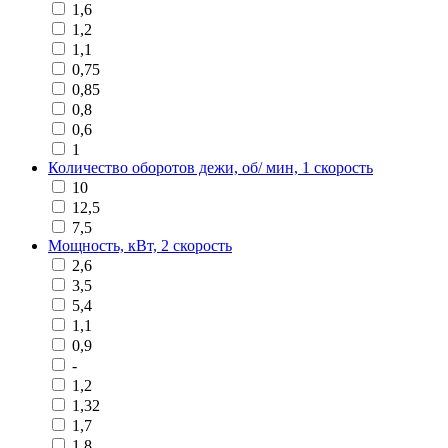
1,6
1,2
1,1
0,75
0,85
0,8
0,6
1
Количество оборотов дежи, об/ мин, 1 скорость
10
12,5
7,5
Мощность, кВт, 2 скорость
2,6
3,5
5,4
1,1
0,9
-
1,2
1,32
1,7
1,8