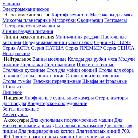
машины
Электромеханическое
Электромеханическое
Картофелечистки
Массажеры для мяса
Миксеры планетарные
Мясорубки
Овощерезки
Тестомесы
Тестораскаточные машины
Линии раздачи питания
Линии раздачи питания
Мини-линия раздачи
Настольные
витрины
Передвижные линии
Салат-бары
Серия HOT-LINE
Серия АСТА
Серия ПАТША
Серия ПРЕМЬЕР
Серия СЕЙЛА
Нейтральное
Нейтральное
Ванны моечные
Колоды для рубки мяса
Модули
нижние
Подставки
Подтоварники
Полки настенные
Стеллажи кухонные
Стол для мойки овощей
Столы для сбора
отходов
Столы кондитерские
Столы производственные
Столы-тумбы
Тележки передвижные
Шкафы нейтральные
Шпильки
Пищевое
Пищевое
Лиофильные сушильные камеры
Стерилизаторы
для посуды
Кондитерское оборудование
Зонты вытяжные
Аксессуары
Аксессуары
Для купольных посудомоечных машин
Для
миксеров планетарных
Для пароконвектоматов
Для печи для
пиццы
Для пищеварочных котлов
Для тепловых линий 700,
900
Для тестораскаточных машин
Для туннельных