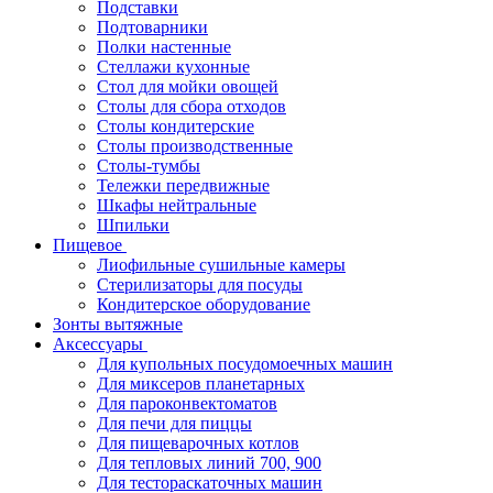
Подставки
Подтоварники
Полки настенные
Стеллажи кухонные
Стол для мойки овощей
Столы для сбора отходов
Столы кондитерские
Столы производственные
Столы-тумбы
Тележки передвижные
Шкафы нейтральные
Шпильки
Пищевое
Лиофильные сушильные камеры
Стерилизаторы для посуды
Кондитерское оборудование
Зонты вытяжные
Аксессуары
Для купольных посудомоечных машин
Для миксеров планетарных
Для пароконвектоматов
Для печи для пиццы
Для пищеварочных котлов
Для тепловых линий 700, 900
Для тестораскаточных машин