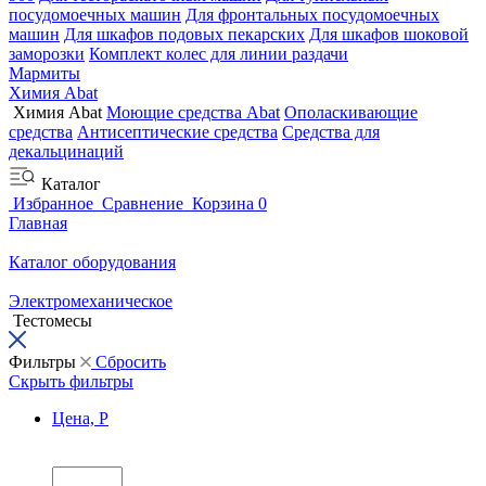
посудомоечных машин
Для фронтальных посудомоечных
машин
Для шкафов подовых пекарских
Для шкафов шоковой
заморозки
Комплект колес для линии раздачи
Мармиты
Химия Abat
Химия Abat
Моющие средства Abat
Ополаскивающие
средства
Антисептические средства
Средства для
декальцинаций
Каталог
Избранное
Сравнение
Корзина
0
Главная
Каталог оборудования
Электромеханическое
Тестомесы
Фильтры
Сбросить
Скрыть фильтры
Цена, Р