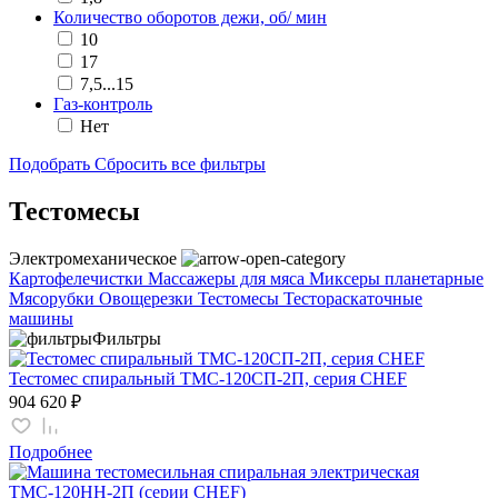
Количество оборотов дежи, об/ мин
10
17
7,5...15
Газ-контроль
Нет
Подобрать
Сбросить все фильтры
Тестомесы
Электромеханическое
Картофелечистки
Массажеры для мяса
Миксеры планетарные
Мясорубки
Овощерезки
Тестомесы
Тестораскаточные
машины
Фильтры
Тестомес спиральный ТМС-120СП-2П, серия CHEF
904 620 ₽
Подробнее