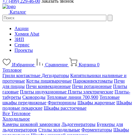
+7 (499) 229-46-00
Заказать звонок
Каталог
Акции
Химия Abat
ЗИП
Сервис
Проекты
Избранное
Сравнение
Корзина
0
Тепловое
Грили контактные
Дегидраторы
Кипятильники наливные и
проточные
Котлы пищеварочные
Пароконвектоматы
Печи
для пиццы
Печи конвекционные
Печи ротационные
Плиты
газовые
Плиты индукционные
Плиты электрические
Плиты-
табуреты
Сковороды
Тепловые линии 700,900
Тепловые
шкафы передвижные
Фритюрницы
Шкафы жарочные
Шкафы
подовые пекарские
Шкафы расстоечные
Все Тепловое
Холодильное
Камеры шоковой заморозки
Льдогенераторы
Бункеры для
льдогенераторов
Столы холодильные
Ферментаторы
Шкафы