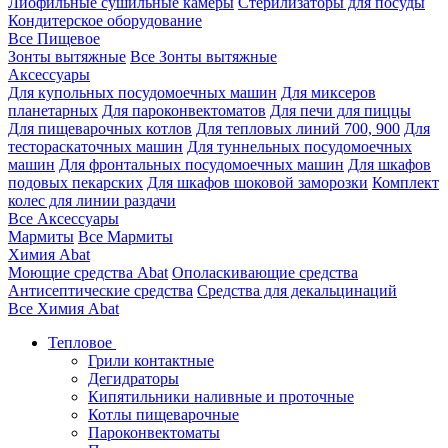
Лиофильные сушильные камеры
Стерилизаторы для посуды
Кондитерское оборудование
Все Пищевое
Зонты вытяжные
Все Зонты вытяжные
Аксессуары
Для купольных посудомоечных машин
Для миксеров
планетарных
Для пароконвектоматов
Для печи для пиццы
Для пищеварочных котлов
Для тепловых линий 700, 900
Для
тестораскаточных машин
Для туннельных посудомоечных
машин
Для фронтальных посудомоечных машин
Для шкафов
подовых пекарских
Для шкафов шоковой заморозки
Комплект
колес для линии раздачи
Все Аксессуары
Мармиты
Все Мармиты
Химия Abat
Моющие средства Abat
Ополаскивающие средства
Антисептические средства
Средства для декальцинаций
Все Химия Abat
Тепловое
Грили контактные
Дегидраторы
Кипятильники наливные и проточные
Котлы пищеварочные
Пароконвектоматы