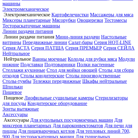
машины
Электромеханическое
Электромеханическое
Картофелечистки
Массажеры для мяса
Миксеры планетарные
Мясорубки
Овощерезки
Тестомесы
Тестораскаточные машины
Линии раздачи питания
Линии раздачи питания
Мини-линия раздачи
Настольные
витрины
Передвижные линии
Салат-бары
Серия HOT-LINE
Серия АСТА
Серия ПАТША
Серия ПРЕМЬЕР
Серия СЕЙЛА
Нейтральное
Нейтральное
Ванны моечные
Колоды для рубки мяса
Модули
нижние
Подставки
Подтоварники
Полки настенные
Стеллажи кухонные
Стол для мойки овощей
Столы для сбора
отходов
Столы кондитерские
Столы производственные
Столы-тумбы
Тележки передвижные
Шкафы нейтральные
Шпильки
Пищевое
Пищевое
Лиофильные сушильные камеры
Стерилизаторы
для посуды
Кондитерское оборудование
Зонты вытяжные
Аксессуары
Аксессуары
Для купольных посудомоечных машин
Для
миксеров планетарных
Для пароконвектоматов
Для печи для
пиццы
Для пищеварочных котлов
Для тепловых линий 700,
900
Для тестораскаточных машин
Для туннельных