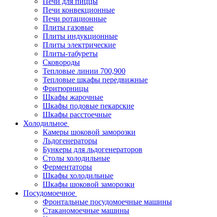
Печи для пиццы
Печи конвекционные
Печи ротационные
Плиты газовые
Плиты индукционные
Плиты электрические
Плиты-табуреты
Сковороды
Тепловые линии 700,900
Тепловые шкафы передвижные
Фритюрницы
Шкафы жарочные
Шкафы подовые пекарские
Шкафы расстоечные
Холодильное
Камеры шоковой заморозки
Льдогенераторы
Бункеры для льдогенераторов
Столы холодильные
Ферментаторы
Шкафы холодильные
Шкафы шоковой заморозки
Посудомоечное
Фронтальные посудомоечные машины
Стаканомоечные машины