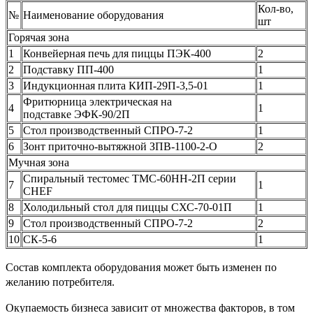
Кол-во,
№
Наименование оборудования
шт
Горячая зона
1
Конвейерная печь для пиццы ПЭК-400
2
2
Подставку ПП-400
1
3
Индукционная плита КИП-29П-3,5-01
1
Фритюрница электрическая на
4
1
подставке ЭФК-90/2П
5
Стол производственный СПРО-7-2
1
6
Зонт приточно-вытяжной ЗПВ-1100-2-О
2
Мучная зона
Спиральный тестомес ТМС-60НН-2П серии
7
1
CHEF
8
Холодильный стол для пиццы СХС-70-01П
1
9
Стол производственный СПРО-7-2
2
10
СК-5-6
1
Состав комплекта оборудования может быть изменен по
желанию потребителя.
Окупаемость бизнеса зависит от множества факторов, в том