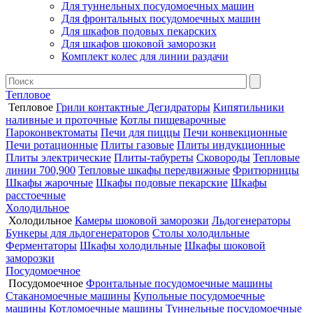
Для туннельных посудомоечных машин
Для фронтальных посудомоечных машин
Для шкафов подовых пекарских
Для шкафов шоковой заморозки
Комплект колес для линии раздачи
Тепловое
Тепловое
Грили контактные
Дегидраторы
Кипятильники
наливные и проточные
Котлы пищеварочные
Пароконвектоматы
Печи для пиццы
Печи конвекционные
Печи ротационные
Плиты газовые
Плиты индукционные
Плиты электрические
Плиты-табуреты
Сковороды
Тепловые
линии 700,900
Тепловые шкафы передвижные
Фритюрницы
Шкафы жарочные
Шкафы подовые пекарские
Шкафы
расстоечные
Холодильное
Холодильное
Камеры шоковой заморозки
Льдогенераторы
Бункеры для льдогенераторов
Столы холодильные
Ферментаторы
Шкафы холодильные
Шкафы шоковой
заморозки
Посудомоечное
Посудомоечное
Фронтальные посудомоечные машины
Стаканомоечные машины
Купольные посудомоечные
машины
Котломоечные машины
Туннельные посудомоечные