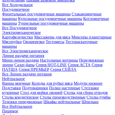
холодильные
Шкафы шоковой заморозки
Все Холодильное
Посудомоечное
Фронтальные посудомоечные машины
Стаканомоечные
машины
Купольные посудомоечные машины
Котломоечные
машины
Туннельные посудомоечные машины
Все Посудомоечное
Электромеханическое
Картофелечистки
Массажеры для мяса
Миксеры планетарные
Мясорубки
Овощерезки
Тестомесы
Тестораскаточные
машины
Все Электромеханическое
Линии раздачи питания
Мини-линия раздачи
Настольные витрины
Передвижные
линии
Салат-бары
Серия HOT-LINE
Серия АСТА
Серия
ПАТША
Серия ПРЕМЬЕР
Серия СЕЙЛА
Все Линии раздачи питания
Нейтральное
Ванны моечные
Колоды для рубки мяса
Модули нижние
Подставки
Подтоварники
Полки настенные
Стеллажи
кухонные
Стол для мойки овощей
Столы для сбора отходов
Столы кондитерские
Столы производственные
Столы-тумбы
Тележки передвижные
Шкафы нейтральные
Шпильки
Все Нейтральное
Пищевое