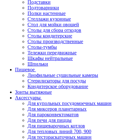
Подставки
Подтоварники
Полки настенные
Стеллажи кухонные
Стол для мойки овощей
Столы для сбора отходов
Столы кондитерские
Столы производственные
Столы-тумбы
Тележки передвижные
Шкафы нейтральные
Шпильки
Пищевое
Лиофильные сушильные камеры
Стерилизаторы для посуды
Кондитерское оборудование
Зонты вытяжные
Аксессуары
Для купольных посудомоечных машин
Для миксеров планетарных
Для пароконвектоматов
Для печи для пиццы
Для пищеварочных котлов
Для тепловых линий 700, 900
Для тестораскаточных машин