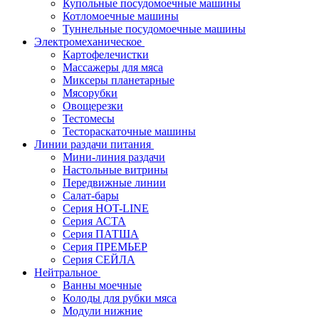
Купольные посудомоечные машины
Котломоечные машины
Туннельные посудомоечные машины
Электромеханическое
Картофелечистки
Массажеры для мяса
Миксеры планетарные
Мясорубки
Овощерезки
Тестомесы
Тестораскаточные машины
Линии раздачи питания
Мини-линия раздачи
Настольные витрины
Передвижные линии
Салат-бары
Серия HOT-LINE
Серия АСТА
Серия ПАТША
Серия ПРЕМЬЕР
Серия СЕЙЛА
Нейтральное
Ванны моечные
Колоды для рубки мяса
Модули нижние