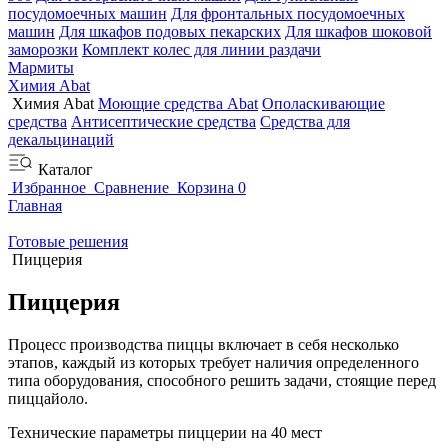
посудомоечных машин
Для фронтальных посудомоечных
машин
Для шкафов подовых пекарских
Для шкафов шоковой
заморозки
Комплект колес для линии раздачи
Мармиты
Химия Abat
Химия Abat
Моющие средства Abat
Ополаскивающие
средства
Антисептические средства
Средства для
декальцинаций
Каталог
Избранное
Сравнение
Корзина
0
Главная
Готовые решения
Пиццерия
Пиццерия
Процесс производства пиццы включает в себя несколько
этапов, каждый из которых требует наличия определенного
типа оборудования, способного решить задачи, стоящие перед
пиццайоло.
Технические параметры пиццерии на 40 мест