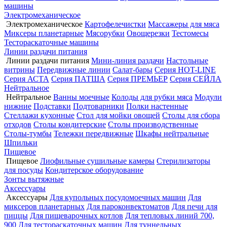
машины
Электромеханическое
Электромеханическое
Картофелечистки
Массажеры для мяса
Миксеры планетарные
Мясорубки
Овощерезки
Тестомесы
Тестораскаточные машины
Линии раздачи питания
Линии раздачи питания
Мини-линия раздачи
Настольные
витрины
Передвижные линии
Салат-бары
Серия HOT-LINE
Серия АСТА
Серия ПАТША
Серия ПРЕМЬЕР
Серия СЕЙЛА
Нейтральное
Нейтральное
Ванны моечные
Колоды для рубки мяса
Модули
нижние
Подставки
Подтоварники
Полки настенные
Стеллажи кухонные
Стол для мойки овощей
Столы для сбора
отходов
Столы кондитерские
Столы производственные
Столы-тумбы
Тележки передвижные
Шкафы нейтральные
Шпильки
Пищевое
Пищевое
Лиофильные сушильные камеры
Стерилизаторы
для посуды
Кондитерское оборудование
Зонты вытяжные
Аксессуары
Аксессуары
Для купольных посудомоечных машин
Для
миксеров планетарных
Для пароконвектоматов
Для печи для
пиццы
Для пищеварочных котлов
Для тепловых линий 700,
900
Для тестораскаточных машин
Для туннельных