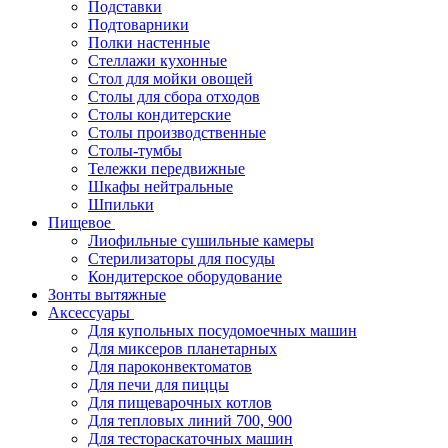
Подставки
Подтоварники
Полки настенные
Стеллажи кухонные
Стол для мойки овощей
Столы для сбора отходов
Столы кондитерские
Столы производственные
Столы-тумбы
Тележки передвижные
Шкафы нейтральные
Шпильки
Пищевое
Лиофильные сушильные камеры
Стерилизаторы для посуды
Кондитерское оборудование
Зонты вытяжные
Аксессуары
Для купольных посудомоечных машин
Для миксеров планетарных
Для пароконвектоматов
Для печи для пиццы
Для пищеварочных котлов
Для тепловых линий 700, 900
Для тестораскаточных машин