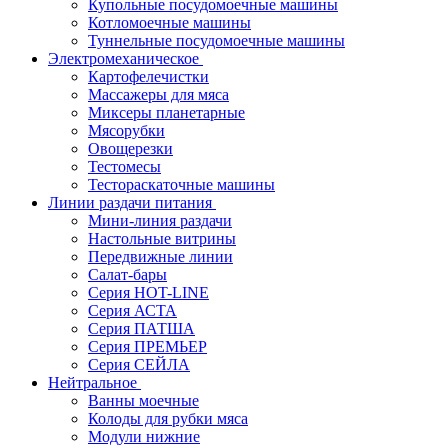
Купольные посудомоечные машины
Котломоечные машины
Туннельные посудомоечные машины
Электромеханическое
Картофелечистки
Массажеры для мяса
Миксеры планетарные
Мясорубки
Овощерезки
Тестомесы
Тестораскаточные машины
Линии раздачи питания
Мини-линия раздачи
Настольные витрины
Передвижные линии
Салат-бары
Серия HOT-LINE
Серия АСТА
Серия ПАТША
Серия ПРЕМЬЕР
Серия СЕЙЛА
Нейтральное
Ванны моечные
Колоды для рубки мяса
Модули нижние