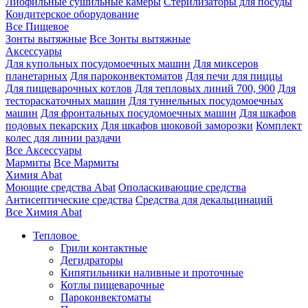
Лиофильные сушильные камеры
Стерилизаторы для посуды
Кондитерское оборудование
Все Пищевое
Зонты вытяжные
Все Зонты вытяжные
Аксессуары
Для купольных посудомоечных машин
Для миксеров
планетарных
Для пароконвектоматов
Для печи для пиццы
Для пищеварочных котлов
Для тепловых линий 700, 900
Для
тестораскаточных машин
Для туннельных посудомоечных
машин
Для фронтальных посудомоечных машин
Для шкафов
подовых пекарских
Для шкафов шоковой заморозки
Комплект
колес для линии раздачи
Все Аксессуары
Мармиты
Все Мармиты
Химия Abat
Моющие средства Abat
Ополаскивающие средства
Антисептические средства
Средства для декальцинаций
Все Химия Abat
Тепловое
Грили контактные
Дегидраторы
Кипятильники наливные и проточные
Котлы пищеварочные
Пароконвектоматы