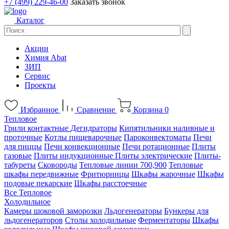
+7 (499) 229-46-00
Заказать звонок
Каталог
Акции
Химия Abat
ЗИП
Сервис
Проекты
Избранное
Сравнение
Корзина
0
Тепловое
Грили контактные
Дегидраторы
Кипятильники наливные и
проточные
Котлы пищеварочные
Пароконвектоматы
Печи
для пиццы
Печи конвекционные
Печи ротационные
Плиты
газовые
Плиты индукционные
Плиты электрические
Плиты-
табуреты
Сковороды
Тепловые линии 700,900
Тепловые
шкафы передвижные
Фритюрницы
Шкафы жарочные
Шкафы
подовые пекарские
Шкафы расстоечные
Все Тепловое
Холодильное
Камеры шоковой заморозки
Льдогенераторы
Бункеры для
льдогенераторов
Столы холодильные
Ферментаторы
Шкафы