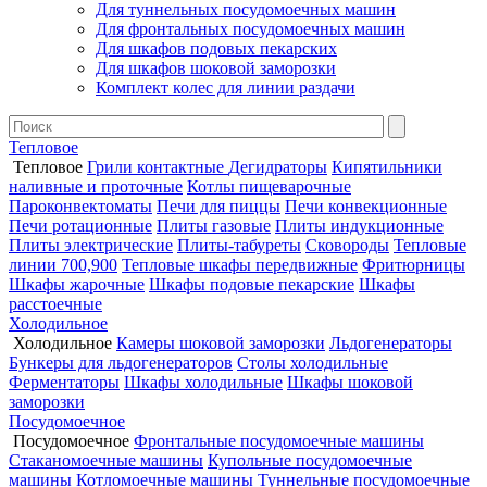
Для туннельных посудомоечных машин
Для фронтальных посудомоечных машин
Для шкафов подовых пекарских
Для шкафов шоковой заморозки
Комплект колес для линии раздачи
Тепловое
Тепловое
Грили контактные
Дегидраторы
Кипятильники
наливные и проточные
Котлы пищеварочные
Пароконвектоматы
Печи для пиццы
Печи конвекционные
Печи ротационные
Плиты газовые
Плиты индукционные
Плиты электрические
Плиты-табуреты
Сковороды
Тепловые
линии 700,900
Тепловые шкафы передвижные
Фритюрницы
Шкафы жарочные
Шкафы подовые пекарские
Шкафы
расстоечные
Холодильное
Холодильное
Камеры шоковой заморозки
Льдогенераторы
Бункеры для льдогенераторов
Столы холодильные
Ферментаторы
Шкафы холодильные
Шкафы шоковой
заморозки
Посудомоечное
Посудомоечное
Фронтальные посудомоечные машины
Стаканомоечные машины
Купольные посудомоечные
машины
Котломоечные машины
Туннельные посудомоечные