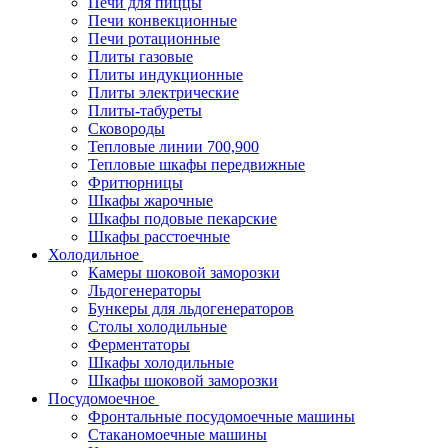
Печи для пиццы
Печи конвекционные
Печи ротационные
Плиты газовые
Плиты индукционные
Плиты электрические
Плиты-табуреты
Сковороды
Тепловые линии 700,900
Тепловые шкафы передвижные
Фритюрницы
Шкафы жарочные
Шкафы подовые пекарские
Шкафы расстоечные
Холодильное
Камеры шоковой заморозки
Льдогенераторы
Бункеры для льдогенераторов
Столы холодильные
Ферментаторы
Шкафы холодильные
Шкафы шоковой заморозки
Посудомоечное
Фронтальные посудомоечные машины
Стаканомоечные машины