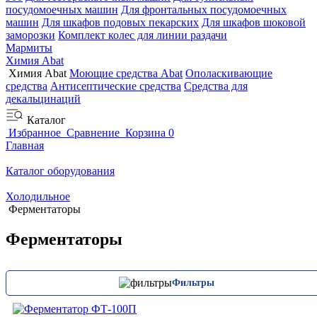
посудомоечных машин
Для фронтальных посудомоечных
машин
Для шкафов подовых пекарских
Для шкафов шоковой
заморозки
Комплект колес для линии раздачи
Мармиты
Химия Abat
Химия Abat
Моющие средства Abat
Ополаскивающие
средства
Антисептические средства
Средства для
декальцинаций
Каталог
Избранное
Сравнение
Корзина
0
Главная
Каталог оборудования
Холодильное
Ферментаторы
Ферментаторы
Фильтры