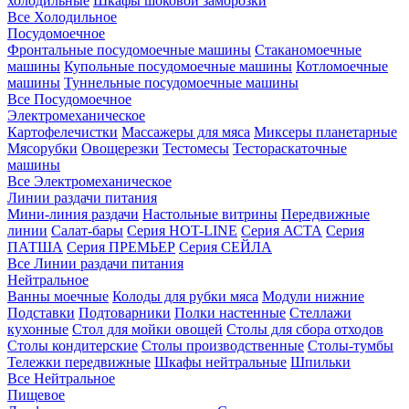
холодильные
Шкафы шоковой заморозки
Все Холодильное
Посудомоечное
Фронтальные посудомоечные машины
Стаканомоечные
машины
Купольные посудомоечные машины
Котломоечные
машины
Туннельные посудомоечные машины
Все Посудомоечное
Электромеханическое
Картофелечистки
Массажеры для мяса
Миксеры планетарные
Мясорубки
Овощерезки
Тестомесы
Тестораскаточные
машины
Все Электромеханическое
Линии раздачи питания
Мини-линия раздачи
Настольные витрины
Передвижные
линии
Салат-бары
Серия HOT-LINE
Серия АСТА
Серия
ПАТША
Серия ПРЕМЬЕР
Серия СЕЙЛА
Все Линии раздачи питания
Нейтральное
Ванны моечные
Колоды для рубки мяса
Модули нижние
Подставки
Подтоварники
Полки настенные
Стеллажи
кухонные
Стол для мойки овощей
Столы для сбора отходов
Столы кондитерские
Столы производственные
Столы-тумбы
Тележки передвижные
Шкафы нейтральные
Шпильки
Все Нейтральное
Пищевое