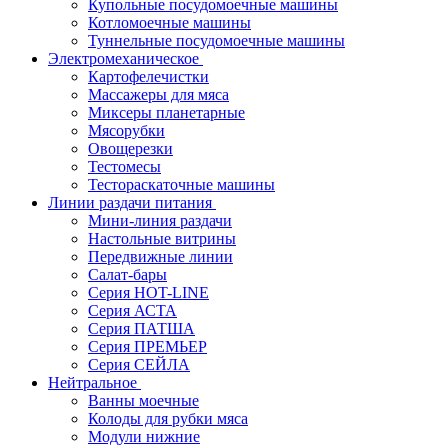
Купольные посудомоечные машины
Котломоечные машины
Туннельные посудомоечные машины
Электромеханическое
Картофелечистки
Массажеры для мяса
Миксеры планетарные
Мясорубки
Овощерезки
Тестомесы
Тестораскаточные машины
Линии раздачи питания
Мини-линия раздачи
Настольные витрины
Передвижные линии
Салат-бары
Серия HOT-LINE
Серия АСТА
Серия ПАТША
Серия ПРЕМЬЕР
Серия СЕЙЛА
Нейтральное
Ванны моечные
Колоды для рубки мяса
Модули нижние