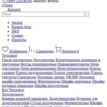
+7 (499) 229-46-00
Заказать звонок
Каталог
Акции
Химия Abat
ЗИП
Сервис
Проекты
Избранное
Сравнение
Корзина
0
Тепловое
Грили контактные
Дегидраторы
Кипятильники наливные и
проточные
Котлы пищеварочные
Пароконвектоматы
Печи
для пиццы
Печи конвекционные
Печи ротационные
Плиты
газовые
Плиты индукционные
Плиты электрические
Плиты-
табуреты
Сковороды
Тепловые линии 700,900
Тепловые
шкафы передвижные
Фритюрницы
Шкафы жарочные
Шкафы
подовые пекарские
Шкафы расстоечные
Все Тепловое
Холодильное
Камеры шоковой заморозки
Льдогенераторы
Бункеры для
льдогенераторов
Столы холодильные
Ферментаторы
Шкафы