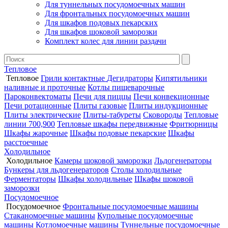
Для туннельных посудомоечных машин
Для фронтальных посудомоечных машин
Для шкафов подовых пекарских
Для шкафов шоковой заморозки
Комплект колес для линии раздачи
Тепловое
Тепловое
Грили контактные
Дегидраторы
Кипятильники
наливные и проточные
Котлы пищеварочные
Пароконвектоматы
Печи для пиццы
Печи конвекционные
Печи ротационные
Плиты газовые
Плиты индукционные
Плиты электрические
Плиты-табуреты
Сковороды
Тепловые
линии 700,900
Тепловые шкафы передвижные
Фритюрницы
Шкафы жарочные
Шкафы подовые пекарские
Шкафы
расстоечные
Холодильное
Холодильное
Камеры шоковой заморозки
Льдогенераторы
Бункеры для льдогенераторов
Столы холодильные
Ферментаторы
Шкафы холодильные
Шкафы шоковой
заморозки
Посудомоечное
Посудомоечное
Фронтальные посудомоечные машины
Стаканомоечные машины
Купольные посудомоечные
машины
Котломоечные машины
Туннельные посудомоечные