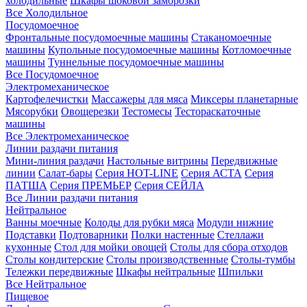
холодильные
Шкафы шоковой заморозки
Все Холодильное
Посудомоечное
Фронтальные посудомоечные машины
Стаканомоечные
машины
Купольные посудомоечные машины
Котломоечные
машины
Туннельные посудомоечные машины
Все Посудомоечное
Электромеханическое
Картофелечистки
Массажеры для мяса
Миксеры планетарные
Мясорубки
Овощерезки
Тестомесы
Тестораскаточные
машины
Все Электромеханическое
Линии раздачи питания
Мини-линия раздачи
Настольные витрины
Передвижные
линии
Салат-бары
Серия HOT-LINE
Серия АСТА
Серия
ПАТША
Серия ПРЕМЬЕР
Серия СЕЙЛА
Все Линии раздачи питания
Нейтральное
Ванны моечные
Колоды для рубки мяса
Модули нижние
Подставки
Подтоварники
Полки настенные
Стеллажи
кухонные
Стол для мойки овощей
Столы для сбора отходов
Столы кондитерские
Столы производственные
Столы-тумбы
Тележки передвижные
Шкафы нейтральные
Шпильки
Все Нейтральное
Пищевое