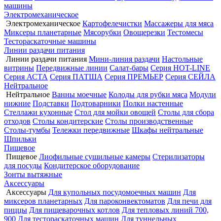
машины
Электромеханическое
Электромеханическое
Картофелечистки
Массажеры для мяса
Миксеры планетарные
Мясорубки
Овощерезки
Тестомесы
Тестораскаточные машины
Линии раздачи питания
Линии раздачи питания
Мини-линия раздачи
Настольные
витрины
Передвижные линии
Салат-бары
Серия HOT-LINE
Серия АСТА
Серия ПАТША
Серия ПРЕМЬЕР
Серия СЕЙЛА
Нейтральное
Нейтральное
Ванны моечные
Колоды для рубки мяса
Модули
нижние
Подставки
Подтоварники
Полки настенные
Стеллажи кухонные
Стол для мойки овощей
Столы для сбора
отходов
Столы кондитерские
Столы производственные
Столы-тумбы
Тележки передвижные
Шкафы нейтральные
Шпильки
Пищевое
Пищевое
Лиофильные сушильные камеры
Стерилизаторы
для посуды
Кондитерское оборудование
Зонты вытяжные
Аксессуары
Аксессуары
Для купольных посудомоечных машин
Для
миксеров планетарных
Для пароконвектоматов
Для печи для
пиццы
Для пищеварочных котлов
Для тепловых линий 700,
900
Для тестораскаточных машин
Для туннельных