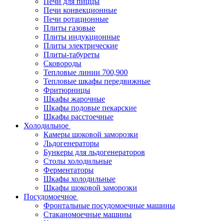
Печи для пиццы
Печи конвекционные
Печи ротационные
Плиты газовые
Плиты индукционные
Плиты электрические
Плиты-табуреты
Сковороды
Тепловые линии 700,900
Тепловые шкафы передвижные
Фритюрницы
Шкафы жарочные
Шкафы подовые пекарские
Шкафы расстоечные
Холодильное
Камеры шоковой заморозки
Льдогенераторы
Бункеры для льдогенераторов
Столы холодильные
Ферментаторы
Шкафы холодильные
Шкафы шоковой заморозки
Посудомоечное
Фронтальные посудомоечные машины
Стаканомоечные машины