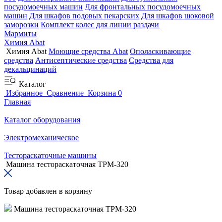
посудомоечных машин
Для фронтальных посудомоечных
машин
Для шкафов подовых пекарских
Для шкафов шоковой
заморозки
Комплект колес для линии раздачи
Мармиты
Химия Abat
Химия Abat
Моющие средства Abat
Ополаскивающие
средства
Антисептические средства
Средства для
декальцинаций
Каталог
Избранное
Сравнение
Корзина
0
Главная
Каталог оборудования
Электромеханическое
Тестораскаточные машины
Машина тестораскаточная ТРМ-320
Товар добавлен в корзину
Машина тестораскаточная ТРМ-320