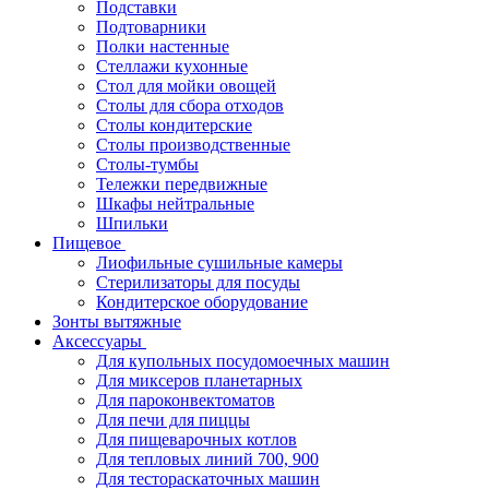
Подставки
Подтоварники
Полки настенные
Стеллажи кухонные
Стол для мойки овощей
Столы для сбора отходов
Столы кондитерские
Столы производственные
Столы-тумбы
Тележки передвижные
Шкафы нейтральные
Шпильки
Пищевое
Лиофильные сушильные камеры
Стерилизаторы для посуды
Кондитерское оборудование
Зонты вытяжные
Аксессуары
Для купольных посудомоечных машин
Для миксеров планетарных
Для пароконвектоматов
Для печи для пиццы
Для пищеварочных котлов
Для тепловых линий 700, 900
Для тестораскаточных машин