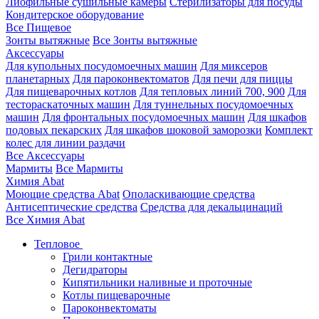
Лиофильные сушильные камеры
Стерилизаторы для посуды
Кондитерское оборудование
Все Пищевое
Зонты вытяжные
Все Зонты вытяжные
Аксессуары
Для купольных посудомоечных машин
Для миксеров
планетарных
Для пароконвектоматов
Для печи для пиццы
Для пищеварочных котлов
Для тепловых линий 700, 900
Для
тестораскаточных машин
Для туннельных посудомоечных
машин
Для фронтальных посудомоечных машин
Для шкафов
подовых пекарских
Для шкафов шоковой заморозки
Комплект
колес для линии раздачи
Все Аксессуары
Мармиты
Все Мармиты
Химия Abat
Моющие средства Abat
Ополаскивающие средства
Антисептические средства
Средства для декальцинаций
Все Химия Abat
Тепловое
Грили контактные
Дегидраторы
Кипятильники наливные и проточные
Котлы пищеварочные
Пароконвектоматы