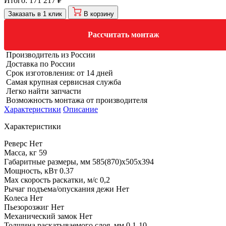
Итого:
171 217 ₽
Заказать в 1 клик
В корзину
Рассчитать монтаж
Производитель из России
Доставка по России
Срок изготовления: от 14 дней
Самая крупная сервисная служба
Легко найти запчасти
Возможность монтажа от производителя
Характеристики
Описание
Характеристики
Реверс
Нет
Масса, кг
59
Габаритные размеры, мм
585(870)х505х394
Мощность, кВт
0.37
Max скорость раскатки, м/с
0,2
Рычаг подъема/опускания дежи
Нет
Колеса
Нет
Пьезорозжиг
Нет
Механический замок
Нет
Толщина раскатываемого слоя, мм
0,1-10