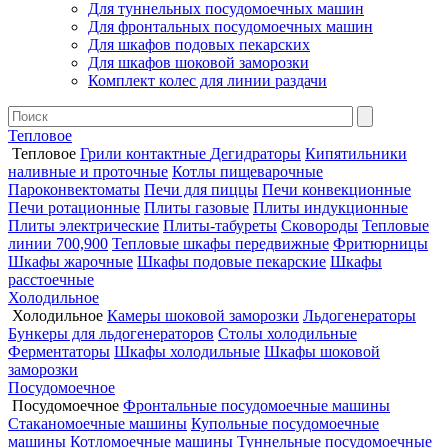
Для туннельных посудомоечных машин
Для фронтальных посудомоечных машин
Для шкафов подовых пекарских
Для шкафов шоковой заморозки
Комплект колес для линии раздачи
Тепловое
Тепловое
Грили контактные
Дегидраторы
Кипятильники
наливные и проточные
Котлы пищеварочные
Пароконвектоматы
Печи для пиццы
Печи конвекционные
Печи ротационные
Плиты газовые
Плиты индукционные
Плиты электрические
Плиты-табуреты
Сковороды
Тепловые
линии 700,900
Тепловые шкафы передвижные
Фритюрницы
Шкафы жарочные
Шкафы подовые пекарские
Шкафы
расстоечные
Холодильное
Холодильное
Камеры шоковой заморозки
Льдогенераторы
Бункеры для льдогенераторов
Столы холодильные
Ферментаторы
Шкафы холодильные
Шкафы шоковой
заморозки
Посудомоечное
Посудомоечное
Фронтальные посудомоечные машины
Стаканомоечные машины
Купольные посудомоечные
машины
Котломоечные машины
Туннельные посудомоечные