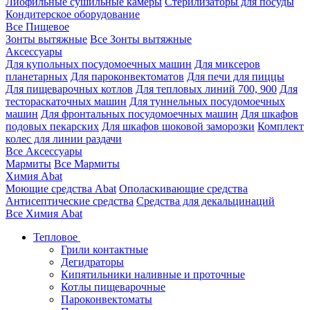
Лиофильные сушильные камеры
Стерилизаторы для посуды
Кондитерское оборудование
Все Пищевое
Зонты вытяжные
Все Зонты вытяжные
Аксессуары
Для купольных посудомоечных машин
Для миксеров
планетарных
Для пароконвектоматов
Для печи для пиццы
Для пищеварочных котлов
Для тепловых линий 700, 900
Для
тестораскаточных машин
Для туннельных посудомоечных
машин
Для фронтальных посудомоечных машин
Для шкафов
подовых пекарских
Для шкафов шоковой заморозки
Комплект
колес для линии раздачи
Все Аксессуары
Мармиты
Все Мармиты
Химия Abat
Моющие средства Abat
Ополаскивающие средства
Антисептические средства
Средства для декальцинаций
Все Химия Abat
Тепловое
Грили контактные
Дегидраторы
Кипятильники наливные и проточные
Котлы пищеварочные
Пароконвектоматы