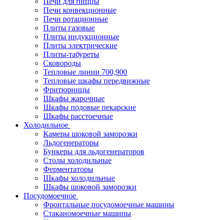
Печи для пиццы
Печи конвекционные
Печи ротационные
Плиты газовые
Плиты индукционные
Плиты электрические
Плиты-табуреты
Сковороды
Тепловые линии 700,900
Тепловые шкафы передвижные
Фритюрницы
Шкафы жарочные
Шкафы подовые пекарские
Шкафы расстоечные
Холодильное
Камеры шоковой заморозки
Льдогенераторы
Бункеры для льдогенераторов
Столы холодильные
Ферментаторы
Шкафы холодильные
Шкафы шоковой заморозки
Посудомоечное
Фронтальные посудомоечные машины
Стаканомоечные машины