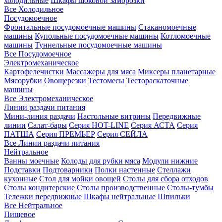
холодильные
Шкафы шоковой заморозки
Все Холодильное
Посудомоечное
Фронтальные посудомоечные машины
Стаканомоечные
машины
Купольные посудомоечные машины
Котломоечные
машины
Туннельные посудомоечные машины
Все Посудомоечное
Электромеханическое
Картофелечистки
Массажеры для мяса
Миксеры планетарные
Мясорубки
Овощерезки
Тестомесы
Тестораскаточные
машины
Все Электромеханическое
Линии раздачи питания
Мини-линия раздачи
Настольные витрины
Передвижные
линии
Салат-бары
Серия HOT-LINE
Серия АСТА
Серия
ПАТША
Серия ПРЕМЬЕР
Серия СЕЙЛА
Все Линии раздачи питания
Нейтральное
Ванны моечные
Колоды для рубки мяса
Модули нижние
Подставки
Подтоварники
Полки настенные
Стеллажи
кухонные
Стол для мойки овощей
Столы для сбора отходов
Столы кондитерские
Столы производственные
Столы-тумбы
Тележки передвижные
Шкафы нейтральные
Шпильки
Все Нейтральное
Пищевое