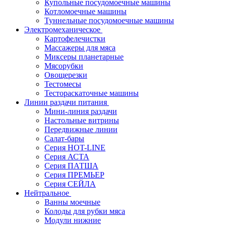
Купольные посудомоечные машины
Котломоечные машины
Туннельные посудомоечные машины
Электромеханическое
Картофелечистки
Массажеры для мяса
Миксеры планетарные
Мясорубки
Овощерезки
Тестомесы
Тестораскаточные машины
Линии раздачи питания
Мини-линия раздачи
Настольные витрины
Передвижные линии
Салат-бары
Серия HOT-LINE
Серия АСТА
Серия ПАТША
Серия ПРЕМЬЕР
Серия СЕЙЛА
Нейтральное
Ванны моечные
Колоды для рубки мяса
Модули нижние