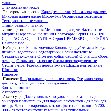
машины
Электромеханическое
Электромеханическое
Картофелечистки
Массажеры для мяса
Миксеры планетарные
Мясорубки
Овощерезки
Тестомесы
Тестораскаточные машины
Линии раздачи питания
Линии раздачи питания
Мини-линия раздачи
Настольные
витрины
Передвижные линии
Салат-бары
Серия HOT-LINE
Серия АСТА
Серия ПАТША
Серия ПРЕМЬЕР
Серия СЕЙЛА
Нейтральное
Нейтральное
Ванны моечные
Колоды для рубки мяса
Модули
нижние
Подставки
Подтоварники
Полки настенные
Стеллажи кухонные
Стол для мойки овощей
Столы для сбора
отходов
Столы кондитерские
Столы производственные
Столы-тумбы
Тележки передвижные
Шкафы нейтральные
Шпильки
Пищевое
Пищевое
Лиофильные сушильные камеры
Стерилизаторы
для посуды
Кондитерское оборудование
Зонты вытяжные
Аксессуары
Аксессуары
Для купольных посудомоечных машин
Для
миксеров планетарных
Для пароконвектоматов
Для печи для
пиццы
Для пищеварочных котлов
Для тепловых линий 700,
900
Для тестораскаточных машин
Для туннельных