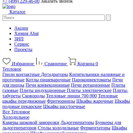
+7 (499) 229-46-00
Заказать звонок
Каталог
Акции
Химия Abat
ЗИП
Сервис
Проекты
Избранное
Сравнение
Корзина
0
Тепловое
Грили контактные
Дегидраторы
Кипятильники наливные и
проточные
Котлы пищеварочные
Пароконвектоматы
Печи
для пиццы
Печи конвекционные
Печи ротационные
Плиты
газовые
Плиты индукционные
Плиты электрические
Плиты-
табуреты
Сковороды
Тепловые линии 700,900
Тепловые
шкафы передвижные
Фритюрницы
Шкафы жарочные
Шкафы
подовые пекарские
Шкафы расстоечные
Все Тепловое
Холодильное
Камеры шоковой заморозки
Льдогенераторы
Бункеры для
льдогенераторов
Столы холодильные
Ферментаторы
Шкафы