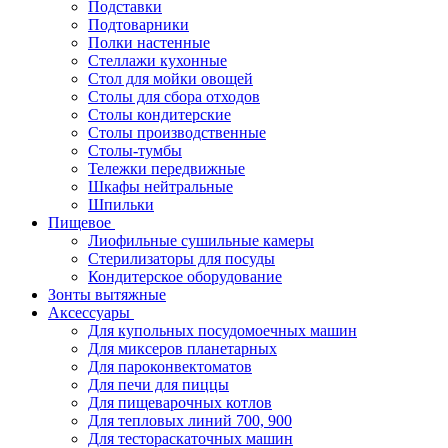
Подставки
Подтоварники
Полки настенные
Стеллажи кухонные
Стол для мойки овощей
Столы для сбора отходов
Столы кондитерские
Столы производственные
Столы-тумбы
Тележки передвижные
Шкафы нейтральные
Шпильки
Пищевое
Лиофильные сушильные камеры
Стерилизаторы для посуды
Кондитерское оборудование
Зонты вытяжные
Аксессуары
Для купольных посудомоечных машин
Для миксеров планетарных
Для пароконвектоматов
Для печи для пиццы
Для пищеварочных котлов
Для тепловых линий 700, 900
Для тестораскаточных машин