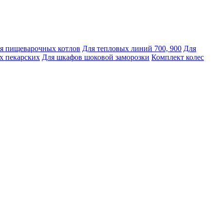
я пищеварочных котлов
Для тепловых линий 700, 900
Для
х пекарских
Для шкафов шоковой заморозки
Комплект колес