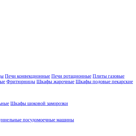
цы
Печи конвекционные
Печи ротационные
Плиты газовые
ные
Фритюрницы
Шкафы жарочные
Шкафы подовые пекарские
ьные
Шкафы шоковой заморозки
уннельные посудомоечные машины