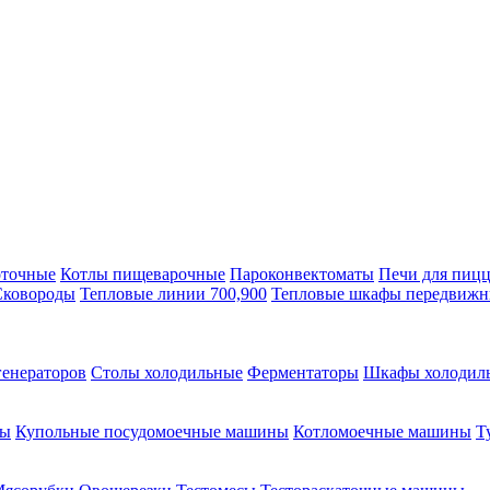
оточные
Котлы пищеварочные
Пароконвектоматы
Печи для пиц
Сковороды
Тепловые линии 700,900
Тепловые шкафы передвиж
генераторов
Столы холодильные
Ферментаторы
Шкафы холодил
ны
Купольные посудомоечные машины
Котломоечные машины
Т