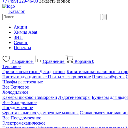
+7 (499) 229-46-00
Заказать звонок
Каталог
Акции
Химия Abat
ЗИП
Сервис
Проекты
Избранное
Сравнение
Корзина
0
Тепловое
Грили контактные
Дегидраторы
Кипятильники наливные и пр
Плиты индукционные
Плиты электрические
Плиты-табуреты
Шкафы расстоечные
Все Тепловое
Холодильное
Камеры шоковой заморозки
Льдогенераторы
Бункеры для льдо
Все Холодильное
Посудомоечное
Фронтальные посудомоечные машины
Стаканомоечные маши
Все Посудомоечное
Электромеханическое