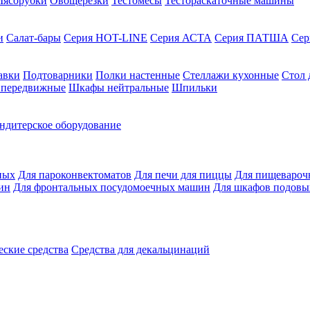
ясорубки
Овощерезки
Тестомесы
Тестораскаточные машины
и
Салат-бары
Серия HOT-LINE
Серия АСТА
Серия ПАТША
Се
авки
Подтоварники
Полки настенные
Стеллажи кухонные
Стол 
 передвижные
Шкафы нейтральные
Шпильки
ндитерское оборудование
ных
Для пароконвектоматов
Для печи для пиццы
Для пищевароч
ин
Для фронтальных посудомоечных машин
Для шкафов подовы
ские средства
Средства для декальцинаций