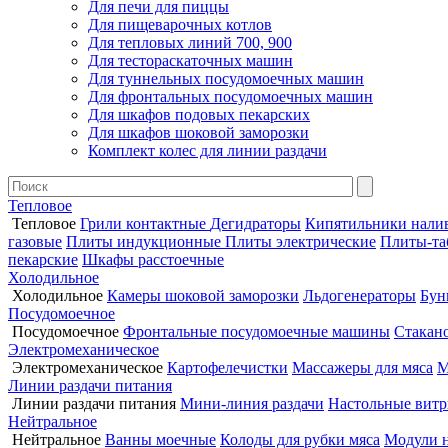
Для печи для пиццы
Для пищеварочных котлов
Для тепловых линий 700, 900
Для тестораскаточных машин
Для туннельных посудомоечных машин
Для фронтальных посудомоечных машин
Для шкафов подовых пекарских
Для шкафов шоковой заморозки
Комплект колес для линии раздачи
Тепловое
Тепловое
Грили контактные
Дегидраторы
Кипятильники нали
газовые
Плиты индукционные
Плиты электрические
Плиты-та
пекарские
Шкафы расстоечные
Холодильное
Холодильное
Камеры шоковой заморозки
Льдогенераторы
Бун
Посудомоечное
Посудомоечное
Фронтальные посудомоечные машины
Стакан
Электромеханическое
Электромеханическое
Картофелечистки
Массажеры для мяса
М
Линии раздачи питания
Линии раздачи питания
Мини-линия раздачи
Настольные вит
Нейтральное
Нейтральное
Ванны моечные
Колоды для рубки мяса
Модули 