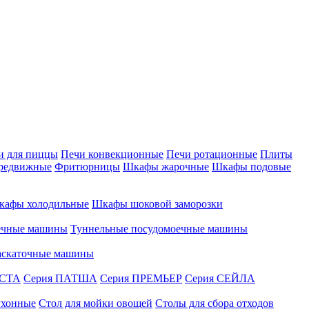
и для пиццы
Печи конвекционные
Печи ротационные
Плиты
редвижные
Фритюрницы
Шкафы жарочные
Шкафы подовые
кафы холодильные
Шкафы шоковой заморозки
ечные машины
Туннельные посудомоечные машины
аскаточные машины
АСТА
Серия ПАТША
Серия ПРЕМЬЕР
Серия СЕЙЛА
ухонные
Стол для мойки овощей
Столы для сбора отходов