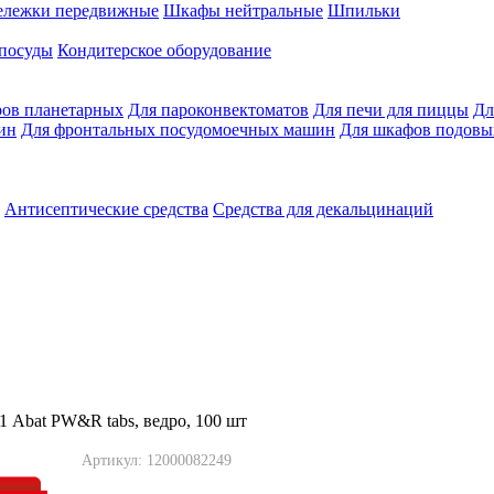
ележки передвижные
Шкафы нейтральные
Шпильки
 посуды
Кондитерское оборудование
ров планетарных
Для пароконвектоматов
Для печи для пиццы
Дл
ин
Для фронтальных посудомоечных машин
Для шкафов подовы
Антисептические средства
Средства для декальцинаций
1 Abat PW&R tabs, ведро, 100 шт
Артикул: 12000082249