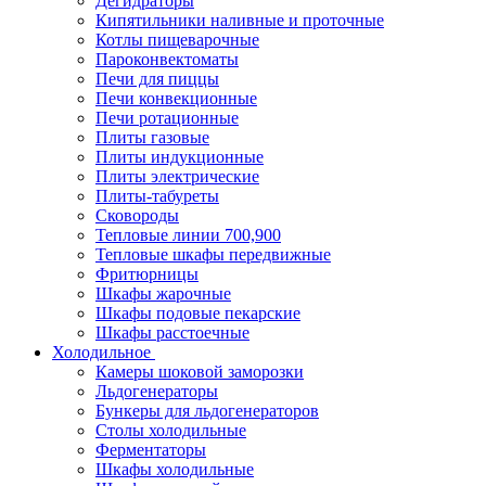
Дегидраторы
Кипятильники наливные и проточные
Котлы пищеварочные
Пароконвектоматы
Печи для пиццы
Печи конвекционные
Печи ротационные
Плиты газовые
Плиты индукционные
Плиты электрические
Плиты-табуреты
Сковороды
Тепловые линии 700,900
Тепловые шкафы передвижные
Фритюрницы
Шкафы жарочные
Шкафы подовые пекарские
Шкафы расстоечные
Холодильное
Камеры шоковой заморозки
Льдогенераторы
Бункеры для льдогенераторов
Столы холодильные
Ферментаторы
Шкафы холодильные