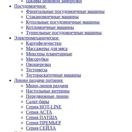
Шкафы шоковой заморозки
Посудомоечное
Фронтальные посудомоечные машины
Стаканомоечные машины
Купольные посудомоечные машины
Котломоечные машины
Туннельные посудомоечные машины
Электромеханическое
Картофелечистки
Массажеры для мяса
Миксеры планетарные
Мясорубки
Овощерезки
Тестомесы
Тестораскаточные машины
Линии раздачи питания
Мини-линия раздачи
Настольные витрины
Передвижные линии
Салат-бары
Серия HOT-LINE
Серия АСТА
Серия ПАТША
Серия ПРЕМЬЕР
Серия СЕЙЛА