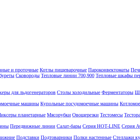
вные и проточные
Котлы пищеварочные
Пароконвектоматы
Печ
буреты
Сковороды
Тепловые линии 700,900
Тепловые шкафы пе
керы для льдогенераторов
Столы холодильные
Ферментаторы
Ш
омоечные машины
Купольные посудомоечные машины
Котломо
иксеры планетарные
Мясорубки
Овощерезки
Тестомесы
Тестор
рины
Передвижные линии
Салат-бары
Серия HOT-LINE
Серия 
нижние
Подставки
Подтоварники
Полки настенные
Стеллажи к