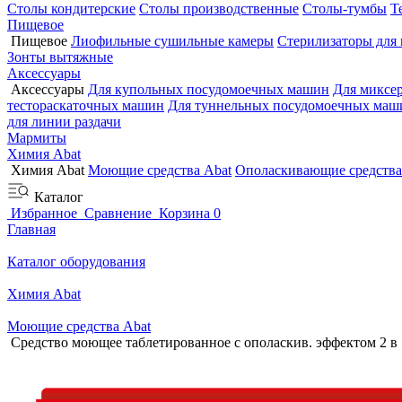
Столы кондитерские
Столы производственные
Столы-тумбы
Т
Пищевое
Пищевое
Лиофильные сушильные камеры
Стерилизаторы для
Зонты вытяжные
Аксессуары
Аксессуары
Для купольных посудомоечных машин
Для миксе
тестораскаточных машин
Для туннельных посудомоечных маш
для линии раздачи
Мармиты
Химия Abat
Химия Abat
Моющие средства Abat
Ополаскивающие средства
Каталог
Избранное
Сравнение
Корзина
0
Главная
Каталог оборудования
Химия Abat
Моющие средства Abat
Средство моющее таблетированное с ополаскив. эффектом 2 в 