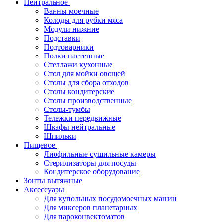
Нейтральное
Ванны моечные
Колоды для рубки мяса
Модули нижние
Подставки
Подтоварники
Полки настенные
Стеллажи кухонные
Стол для мойки овощей
Столы для сбора отходов
Столы кондитерские
Столы производственные
Столы-тумбы
Тележки передвижные
Шкафы нейтральные
Шпильки
Пищевое
Лиофильные сушильные камеры
Стерилизаторы для посуды
Кондитерское оборудование
Зонты вытяжные
Аксессуары
Для купольных посудомоечных машин
Для миксеров планетарных
Для пароконвектоматов