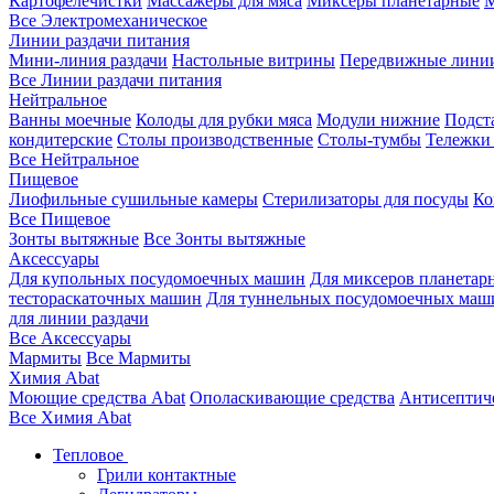
Картофелечистки
Массажеры для мяса
Миксеры планетарные
М
Все Электромеханическое
Линии раздачи питания
Мини-линия раздачи
Настольные витрины
Передвижные лини
Все Линии раздачи питания
Нейтральное
Ванны моечные
Колоды для рубки мяса
Модули нижние
Подст
кондитерские
Столы производственные
Столы-тумбы
Тележки
Все Нейтральное
Пищевое
Лиофильные сушильные камеры
Стерилизаторы для посуды
Ко
Все Пищевое
Зонты вытяжные
Все Зонты вытяжные
Аксессуары
Для купольных посудомоечных машин
Для миксеров планетар
тестораскаточных машин
Для туннельных посудомоечных маш
для линии раздачи
Все Аксессуары
Мармиты
Все Мармиты
Химия Abat
Моющие средства Abat
Ополаскивающие средства
Антисептиче
Все Химия Abat
Тепловое
Грили контактные