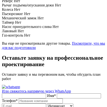
Реверс
Нет
Рычаг подъема/опускания дежи
Нет
Колеса
Нет
Пьезорозжиг
Нет
Механический замок
Нет
Таймер
Нет
Насос принудительного слива
Нет
Лавовый
Нет
Газ-контроль
Нет
Вы еще не просматривали другие товары.
Посмотрите, что мы
для вас подготовили
Оставьте заявку на профессиональное
проектирование
Оставьте заявку и мы перезвоним вам, чтобы обсудить план
работ
Или свяжитесь напрямую через
WhatsApp
Имя
*
Телефон
*