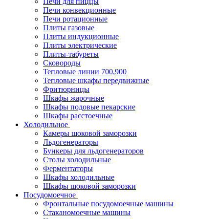
Печи для пиццы
Печи конвекционные
Печи ротационные
Плиты газовые
Плиты индукционные
Плиты электрические
Плиты-табуреты
Сковороды
Тепловые линии 700,900
Тепловые шкафы передвижные
Фритюрницы
Шкафы жарочные
Шкафы подовые пекарские
Шкафы расстоечные
Холодильное
Камеры шоковой заморозки
Льдогенераторы
Бункеры для льдогенераторов
Столы холодильные
Ферментаторы
Шкафы холодильные
Шкафы шоковой заморозки
Посудомоечное
Фронтальные посудомоечные машины
Стаканомоечные машины