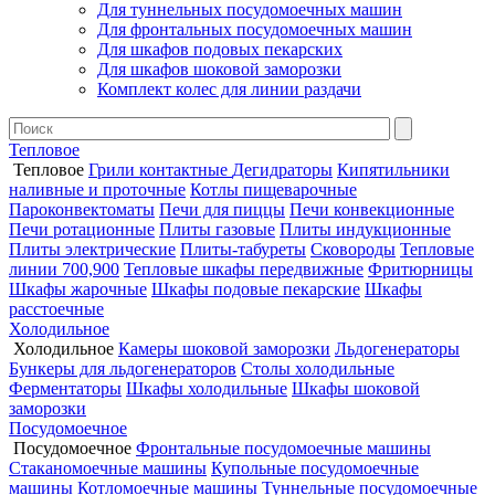
Для туннельных посудомоечных машин
Для фронтальных посудомоечных машин
Для шкафов подовых пекарских
Для шкафов шоковой заморозки
Комплект колес для линии раздачи
Тепловое
Тепловое
Грили контактные
Дегидраторы
Кипятильники
наливные и проточные
Котлы пищеварочные
Пароконвектоматы
Печи для пиццы
Печи конвекционные
Печи ротационные
Плиты газовые
Плиты индукционные
Плиты электрические
Плиты-табуреты
Сковороды
Тепловые
линии 700,900
Тепловые шкафы передвижные
Фритюрницы
Шкафы жарочные
Шкафы подовые пекарские
Шкафы
расстоечные
Холодильное
Холодильное
Камеры шоковой заморозки
Льдогенераторы
Бункеры для льдогенераторов
Столы холодильные
Ферментаторы
Шкафы холодильные
Шкафы шоковой
заморозки
Посудомоечное
Посудомоечное
Фронтальные посудомоечные машины
Стаканомоечные машины
Купольные посудомоечные
машины
Котломоечные машины
Туннельные посудомоечные