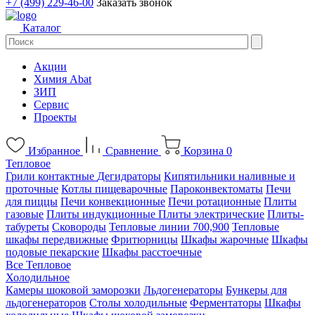
+7 (499) 229-46-00
Заказать звонок
Каталог
Акции
Химия Abat
ЗИП
Сервис
Проекты
Избранное
Сравнение
Корзина
0
Тепловое
Грили контактные
Дегидраторы
Кипятильники наливные и
проточные
Котлы пищеварочные
Пароконвектоматы
Печи
для пиццы
Печи конвекционные
Печи ротационные
Плиты
газовые
Плиты индукционные
Плиты электрические
Плиты-
табуреты
Сковороды
Тепловые линии 700,900
Тепловые
шкафы передвижные
Фритюрницы
Шкафы жарочные
Шкафы
подовые пекарские
Шкафы расстоечные
Все Тепловое
Холодильное
Камеры шоковой заморозки
Льдогенераторы
Бункеры для
льдогенераторов
Столы холодильные
Ферментаторы
Шкафы