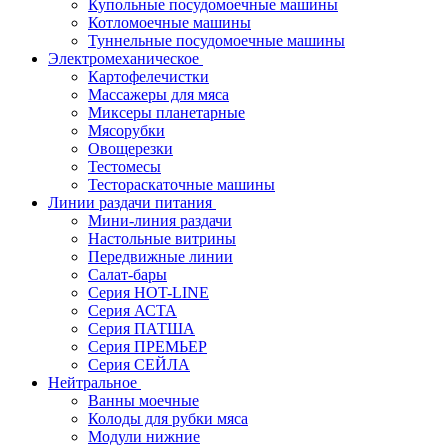
Купольные посудомоечные машины
Котломоечные машины
Туннельные посудомоечные машины
Электромеханическое
Картофелечистки
Массажеры для мяса
Миксеры планетарные
Мясорубки
Овощерезки
Тестомесы
Тестораскаточные машины
Линии раздачи питания
Мини-линия раздачи
Настольные витрины
Передвижные линии
Салат-бары
Серия HOT-LINE
Серия АСТА
Серия ПАТША
Серия ПРЕМЬЕР
Серия СЕЙЛА
Нейтральное
Ванны моечные
Колоды для рубки мяса
Модули нижние