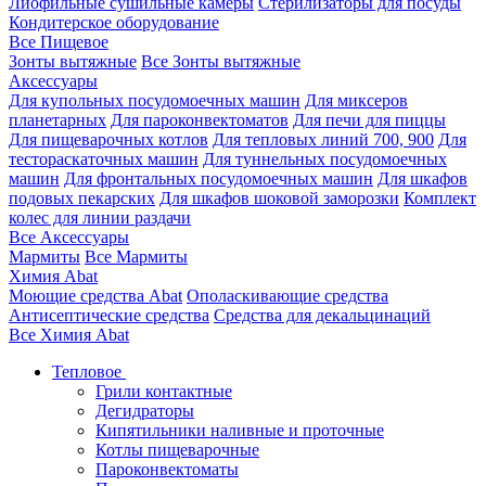
Лиофильные сушильные камеры
Стерилизаторы для посуды
Кондитерское оборудование
Все Пищевое
Зонты вытяжные
Все Зонты вытяжные
Аксессуары
Для купольных посудомоечных машин
Для миксеров
планетарных
Для пароконвектоматов
Для печи для пиццы
Для пищеварочных котлов
Для тепловых линий 700, 900
Для
тестораскаточных машин
Для туннельных посудомоечных
машин
Для фронтальных посудомоечных машин
Для шкафов
подовых пекарских
Для шкафов шоковой заморозки
Комплект
колес для линии раздачи
Все Аксессуары
Мармиты
Все Мармиты
Химия Abat
Моющие средства Abat
Ополаскивающие средства
Антисептические средства
Средства для декальцинаций
Все Химия Abat
Тепловое
Грили контактные
Дегидраторы
Кипятильники наливные и проточные
Котлы пищеварочные
Пароконвектоматы