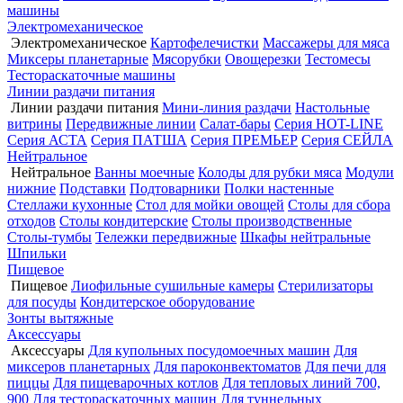
машины
Электромеханическое
Электромеханическое
Картофелечистки
Массажеры для мяса
Миксеры планетарные
Мясорубки
Овощерезки
Тестомесы
Тестораскаточные машины
Линии раздачи питания
Линии раздачи питания
Мини-линия раздачи
Настольные
витрины
Передвижные линии
Салат-бары
Серия HOT-LINE
Серия АСТА
Серия ПАТША
Серия ПРЕМЬЕР
Серия СЕЙЛА
Нейтральное
Нейтральное
Ванны моечные
Колоды для рубки мяса
Модули
нижние
Подставки
Подтоварники
Полки настенные
Стеллажи кухонные
Стол для мойки овощей
Столы для сбора
отходов
Столы кондитерские
Столы производственные
Столы-тумбы
Тележки передвижные
Шкафы нейтральные
Шпильки
Пищевое
Пищевое
Лиофильные сушильные камеры
Стерилизаторы
для посуды
Кондитерское оборудование
Зонты вытяжные
Аксессуары
Аксессуары
Для купольных посудомоечных машин
Для
миксеров планетарных
Для пароконвектоматов
Для печи для
пиццы
Для пищеварочных котлов
Для тепловых линий 700,
900
Для тестораскаточных машин
Для туннельных