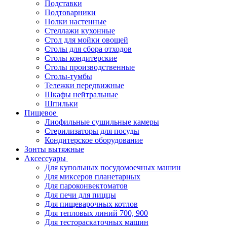
Подставки
Подтоварники
Полки настенные
Стеллажи кухонные
Стол для мойки овощей
Столы для сбора отходов
Столы кондитерские
Столы производственные
Столы-тумбы
Тележки передвижные
Шкафы нейтральные
Шпильки
Пищевое
Лиофильные сушильные камеры
Стерилизаторы для посуды
Кондитерское оборудование
Зонты вытяжные
Аксессуары
Для купольных посудомоечных машин
Для миксеров планетарных
Для пароконвектоматов
Для печи для пиццы
Для пищеварочных котлов
Для тепловых линий 700, 900
Для тестораскаточных машин