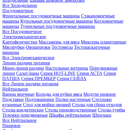
холодильные
Шкафы шоковой заморозки
Все Холодильное
Посудомоечное
Фронтальные посудомоечные машины
Стаканомоечные
машины
Купольные посудомоечные машины
Котломоечные
машины
Туннельные посудомоечные машины
Все Посудомоечное
Электромеханическое
Картофелечистки
Массажеры для мяса
Миксеры планетарные
Мясорубки
Овощерезки
Тестомесы
Тестораскаточные
машины
Все Электромеханическое
Линии раздачи питания
Мини-линия раздачи
Настольные витрины
Передвижные
линии
Салат-бары
Серия HOT-LINE
Серия АСТА
Серия
ПАТША
Серия ПРЕМЬЕР
Серия СЕЙЛА
Все Линии раздачи питания
Нейтральное
Ванны моечные
Колоды для рубки мяса
Модули нижние
Подставки
Подтоварники
Полки настенные
Стеллажи
кухонные
Стол для мойки овощей
Столы для сбора отходов
Столы кондитерские
Столы производственные
Столы-тумбы
Тележки передвижные
Шкафы нейтральные
Шпильки
Все Нейтральное
Пищевое