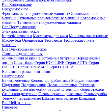
холодильные
Шкафы шоковой заморозки
Все Холодильное
Посудомоечное
Фронтальные посудомоечные машины
Стаканомоечные
машины
Купольные посудомоечные машины
Котломоечные
машины
Туннельные посудомоечные машины
Все Посудомоечное
Электромеханическое
Картофелечистки
Массажеры для мяса
Миксеры планетарные
Мясорубки
Овощерезки
Тестомесы
Тестораскаточные
машины
Все Электромеханическое
Линии раздачи питания
Мини-линия раздачи
Настольные витрины
Передвижные
линии
Салат-бары
Серия HOT-LINE
Серия АСТА
Серия
ПАТША
Серия ПРЕМЬЕР
Серия СЕЙЛА
Все Линии раздачи питания
Нейтральное
Ванны моечные
Колоды для рубки мяса
Модули нижние
Подставки
Подтоварники
Полки настенные
Стеллажи
кухонные
Стол для мойки овощей
Столы для сбора отходов
Столы кондитерские
Столы производственные
Столы-тумбы
Тележки передвижные
Шкафы нейтральные
Шпильки
Все Нейтральное
Пищевое