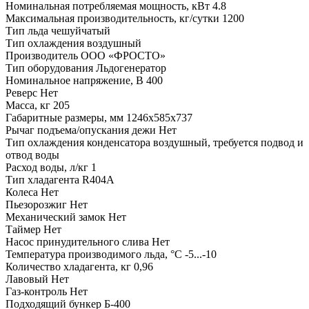
Номинальная потребляемая мощность, кВт
4.8
Максимальная производительность, кг/сутки
1200
Тип льда
чешуйчатый
Тип охлаждения
воздушный
Производитель
ООО «ФРОСТО»
Тип оборудования
Льдогенератор
Номинальное напряжение, В
400
Реверс
Нет
Масса, кг
205
Габаритные размеры, мм
1246х585х737
Рычаг подъема/опускания дежи
Нет
Тип охлаждения конденсатора
воздушный, требуется подвод и
отвод воды
Расход воды, л/кг
1
Тип хладагента
R404A
Колеса
Нет
Пьезорозжиг
Нет
Механический замок
Нет
Таймер
Нет
Насос принудительного слива
Нет
Температура производимого льда, °С
-5...-10
Количество хладагента, кг
0,96
Лавовый
Нет
Газ-контроль
Нет
Подходящий бункер
Б-400