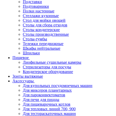
Подставки
Подтоварники
Полки настенные
Стеллажи кухонные
Стол для мойки овощей
Столы для сбора отходов
Столы кондитерские
Столы производственные
Столы-тумбы
Тележки передвижные
Шкафы нейтральные
Шпильки
Пищевое
Лиофильные сушильные камеры
Стерилизаторы для посуды
Кондитерское оборудование
Зонты вытяжные
Аксессуары
Для купольных посудомоечных машин
Для миксеров планетарных
Для пароконвектоматов
Для печи для пиццы
Для пищеварочных котлов
Для тепловых линий 700, 900
Для тестораскаточных машин