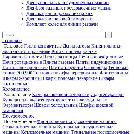
Для туннельных посудомоечных машин
Для фронтальных посудомоечных машин
Для шкафов подовых пекарских
Для шкафов шоковой заморозки
Комплект колес для линии раздачи
Тепловое
Тепловое
Грили контактные
Дегидраторы
Кипятильники
наливные и проточные
Котлы пищеварочные
Пароконвектоматы
Печи для пиццы
Печи конвекционные
Печи ротационные
Плиты газовые
Плиты индукционные
Плиты электрические
Плиты-табуреты
Сковороды
Тепловые
линии 700,900
Тепловые шкафы передвижные
Фритюрницы
Шкафы жарочные
Шкафы подовые пекарские
Шкафы
расстоечные
Холодильное
Холодильное
Камеры шоковой заморозки
Льдогенераторы
Бункеры для льдогенераторов
Столы холодильные
Ферментаторы
Шкафы холодильные
Шкафы шоковой
заморозки
Посудомоечное
Посудомоечное
Фронтальные посудомоечные машины
Стаканомоечные машины
Купольные посудомоечные
машины
Котломоечные машины
Туннельные посудомоечные