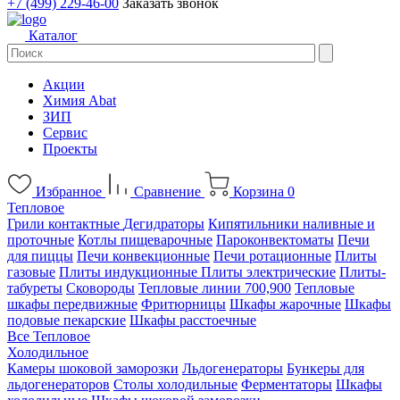
+7 (499) 229-46-00
Заказать звонок
Каталог
Акции
Химия Abat
ЗИП
Сервис
Проекты
Избранное
Сравнение
Корзина
0
Тепловое
Грили контактные
Дегидраторы
Кипятильники наливные и
проточные
Котлы пищеварочные
Пароконвектоматы
Печи
для пиццы
Печи конвекционные
Печи ротационные
Плиты
газовые
Плиты индукционные
Плиты электрические
Плиты-
табуреты
Сковороды
Тепловые линии 700,900
Тепловые
шкафы передвижные
Фритюрницы
Шкафы жарочные
Шкафы
подовые пекарские
Шкафы расстоечные
Все Тепловое
Холодильное
Камеры шоковой заморозки
Льдогенераторы
Бункеры для
льдогенераторов
Столы холодильные
Ферментаторы
Шкафы