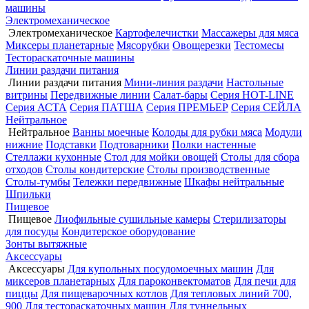
машины
Электромеханическое
Электромеханическое
Картофелечистки
Массажеры для мяса
Миксеры планетарные
Мясорубки
Овощерезки
Тестомесы
Тестораскаточные машины
Линии раздачи питания
Линии раздачи питания
Мини-линия раздачи
Настольные
витрины
Передвижные линии
Салат-бары
Серия HOT-LINE
Серия АСТА
Серия ПАТША
Серия ПРЕМЬЕР
Серия СЕЙЛА
Нейтральное
Нейтральное
Ванны моечные
Колоды для рубки мяса
Модули
нижние
Подставки
Подтоварники
Полки настенные
Стеллажи кухонные
Стол для мойки овощей
Столы для сбора
отходов
Столы кондитерские
Столы производственные
Столы-тумбы
Тележки передвижные
Шкафы нейтральные
Шпильки
Пищевое
Пищевое
Лиофильные сушильные камеры
Стерилизаторы
для посуды
Кондитерское оборудование
Зонты вытяжные
Аксессуары
Аксессуары
Для купольных посудомоечных машин
Для
миксеров планетарных
Для пароконвектоматов
Для печи для
пиццы
Для пищеварочных котлов
Для тепловых линий 700,
900
Для тестораскаточных машин
Для туннельных