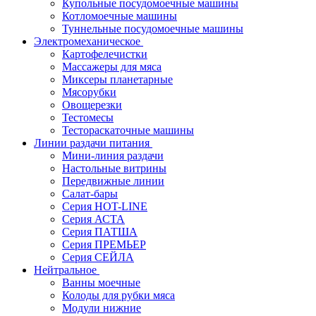
Купольные посудомоечные машины
Котломоечные машины
Туннельные посудомоечные машины
Электромеханическое
Картофелечистки
Массажеры для мяса
Миксеры планетарные
Мясорубки
Овощерезки
Тестомесы
Тестораскаточные машины
Линии раздачи питания
Мини-линия раздачи
Настольные витрины
Передвижные линии
Салат-бары
Серия HOT-LINE
Серия АСТА
Серия ПАТША
Серия ПРЕМЬЕР
Серия СЕЙЛА
Нейтральное
Ванны моечные
Колоды для рубки мяса
Модули нижние