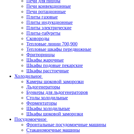
Печи для пиццы
Печи конвекционные
Печи ротационные
Плиты газовые
Плиты индукционные
Плиты электрические
Плиты-табуреты
Сковороды
Тепловые линии 700,900
Тепловые шкафы передвижные
Фритюрницы
Шкафы жарочные
Шкафы подовые пекарские
Шкафы расстоечные
Холодильное
Камеры шоковой заморозки
Льдогенераторы
Бункеры для льдогенераторов
Столы холодильные
Ферментаторы
Шкафы холодильные
Шкафы шоковой заморозки
Посудомоечное
Фронтальные посудомоечные машины
Стаканомоечные машины