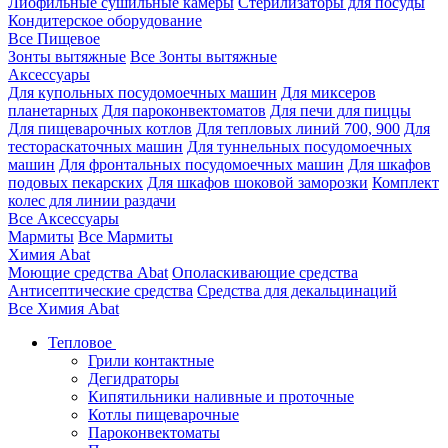
Лиофильные сушильные камеры
Стерилизаторы для посуды
Кондитерское оборудование
Все Пищевое
Зонты вытяжные
Все Зонты вытяжные
Аксессуары
Для купольных посудомоечных машин
Для миксеров
планетарных
Для пароконвектоматов
Для печи для пиццы
Для пищеварочных котлов
Для тепловых линий 700, 900
Для
тестораскаточных машин
Для туннельных посудомоечных
машин
Для фронтальных посудомоечных машин
Для шкафов
подовых пекарских
Для шкафов шоковой заморозки
Комплект
колес для линии раздачи
Все Аксессуары
Мармиты
Все Мармиты
Химия Abat
Моющие средства Abat
Ополаскивающие средства
Антисептические средства
Средства для декальцинаций
Все Химия Abat
Тепловое
Грили контактные
Дегидраторы
Кипятильники наливные и проточные
Котлы пищеварочные
Пароконвектоматы