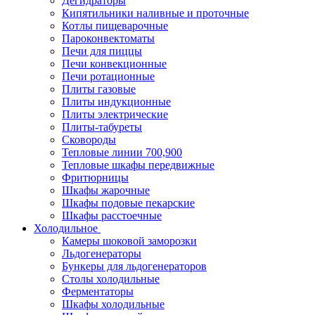
Дегидраторы
Кипятильники наливные и проточные
Котлы пищеварочные
Пароконвектоматы
Печи для пиццы
Печи конвекционные
Печи ротационные
Плиты газовые
Плиты индукционные
Плиты электрические
Плиты-табуреты
Сковороды
Тепловые линии 700,900
Тепловые шкафы передвижные
Фритюрницы
Шкафы жарочные
Шкафы подовые пекарские
Шкафы расстоечные
Холодильное
Камеры шоковой заморозки
Льдогенераторы
Бункеры для льдогенераторов
Столы холодильные
Ферментаторы
Шкафы холодильные