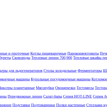
вные и проточные
Котлы пищеварочные
Пароконвектоматы
Печ
буреты
Сковороды
Тепловые линии 700,900
Тепловые шкафы пе
керы для льдогенераторов
Столы холодильные
Ферментаторы
Ш
омоечные машины
Купольные посудомоечные машины
Котломо
иксеры планетарные
Мясорубки
Овощерезки
Тестомесы
Тестор
рины
Передвижные линии
Салат-бары
Серия HOT-LINE
Серия 
нижние
Подставки
Подтоварники
Полки настенные
Стеллажи к