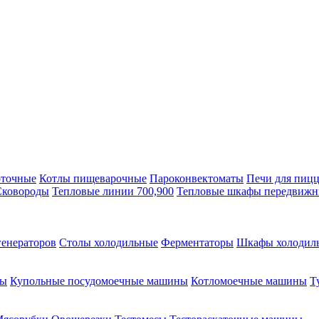
оточные
Котлы пищеварочные
Пароконвектоматы
Печи для пиц
Сковороды
Тепловые линии 700,900
Тепловые шкафы передвиж
генераторов
Столы холодильные
Ферментаторы
Шкафы холодил
ны
Купольные посудомоечные машины
Котломоечные машины
Т