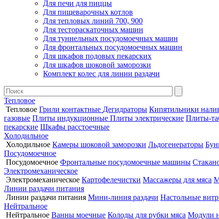
Для печи для пиццы
Для пищеварочных котлов
Для тепловых линий 700, 900
Для тестораскаточных машин
Для туннельных посудомоечных машин
Для фронтальных посудомоечных машин
Для шкафов подовых пекарских
Для шкафов шоковой заморозки
Комплект колес для линии раздачи
Тепловое
Тепловое
Грили контактные
Дегидраторы
Кипятильники нали
газовые
Плиты индукционные
Плиты электрические
Плиты-та
пекарские
Шкафы расстоечные
Холодильное
Холодильное
Камеры шоковой заморозки
Льдогенераторы
Бун
Посудомоечное
Посудомоечное
Фронтальные посудомоечные машины
Стакан
Электромеханическое
Электромеханическое
Картофелечистки
Массажеры для мяса
М
Линии раздачи питания
Линии раздачи питания
Мини-линия раздачи
Настольные вит
Нейтральное
Нейтральное
Ванны моечные
Колоды для рубки мяса
Модули 