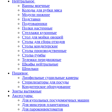
Нейтральное
Ванны моечные
Колоды для рубки мяса
Модули нижние
Подставки
Подтоварники
Полки настенные
Стеллажи кухонные
Стол для мойки овощей
Столы для сбора отходов
Столы кондитерские
Столы производственные
Столы-тумбы
Тележки передвижные
Шкафы нейтральные
Шпильки
Пищевое
Лиофильные сушильные камеры
Стерилизаторы для посуды
Кондитерское оборудование
Зонты вытяжные
Аксессуары
Для купольных посудомоечных машин
Для миксеров планетарных
Для пароконвектоматов