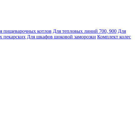
я пищеварочных котлов
Для тепловых линий 700, 900
Для
х пекарских
Для шкафов шоковой заморозки
Комплект колес