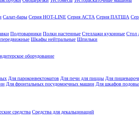
ясорубки
Овощерезки
Тестомесы
Тестораскаточные машины
и
Салат-бары
Серия HOT-LINE
Серия АСТА
Серия ПАТША
Се
авки
Подтоварники
Полки настенные
Стеллажи кухонные
Стол 
 передвижные
Шкафы нейтральные
Шпильки
ндитерское оборудование
ных
Для пароконвектоматов
Для печи для пиццы
Для пищевароч
ин
Для фронтальных посудомоечных машин
Для шкафов подовы
ские средства
Средства для декальцинаций