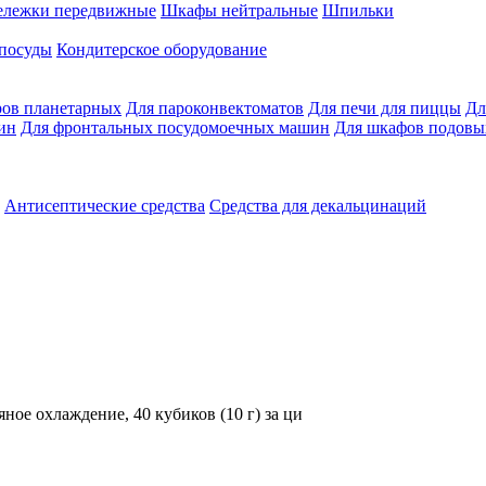
ележки передвижные
Шкафы нейтральные
Шпильки
 посуды
Кондитерское оборудование
ров планетарных
Для пароконвектоматов
Для печи для пиццы
Дл
ин
Для фронтальных посудомоечных машин
Для шкафов подовы
Антисептические средства
Средства для декальцинаций
яное охлаждение, 40 кубиков (10 г) за ци