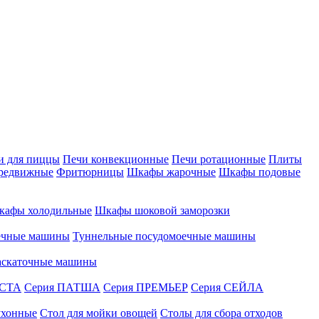
и для пиццы
Печи конвекционные
Печи ротационные
Плиты
редвижные
Фритюрницы
Шкафы жарочные
Шкафы подовые
кафы холодильные
Шкафы шоковой заморозки
ечные машины
Туннельные посудомоечные машины
аскаточные машины
АСТА
Серия ПАТША
Серия ПРЕМЬЕР
Серия СЕЙЛА
ухонные
Стол для мойки овощей
Столы для сбора отходов