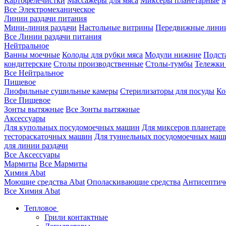
Картофелечистки
Массажеры для мяса
Миксеры планетарные
М
Все Электромеханическое
Линии раздачи питания
Мини-линия раздачи
Настольные витрины
Передвижные лини
Все Линии раздачи питания
Нейтральное
Ванны моечные
Колоды для рубки мяса
Модули нижние
Подст
кондитерские
Столы производственные
Столы-тумбы
Тележки
Все Нейтральное
Пищевое
Лиофильные сушильные камеры
Стерилизаторы для посуды
Ко
Все Пищевое
Зонты вытяжные
Все Зонты вытяжные
Аксессуары
Для купольных посудомоечных машин
Для миксеров планетар
тестораскаточных машин
Для туннельных посудомоечных маш
для линии раздачи
Все Аксессуары
Мармиты
Все Мармиты
Химия Abat
Моющие средства Abat
Ополаскивающие средства
Антисептиче
Все Химия Abat
Тепловое
Грили контактные