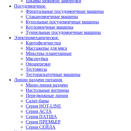
Шкафы шоковой заморозки
Посудомоечное
Фронтальные посудомоечные машины
Стаканомоечные машины
Купольные посудомоечные машины
Котломоечные машины
Туннельные посудомоечные машины
Электромеханическое
Картофелечистки
Массажеры для мяса
Миксеры планетарные
Мясорубки
Овощерезки
Тестомесы
Тестораскаточные машины
Линии раздачи питания
Мини-линия раздачи
Настольные витрины
Передвижные линии
Салат-бары
Серия HOT-LINE
Серия АСТА
Серия ПАТША
Серия ПРЕМЬЕР
Серия СЕЙЛА