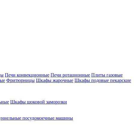
цы
Печи конвекционные
Печи ротационные
Плиты газовые
ные
Фритюрницы
Шкафы жарочные
Шкафы подовые пекарские
ьные
Шкафы шоковой заморозки
уннельные посудомоечные машины