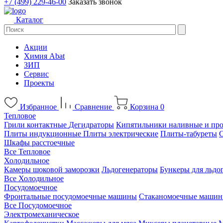
+7 (499) 229-46-00
Заказать звонок
Каталог
Акции
Химия Abat
ЗИП
Сервис
Проекты
Избранное
Сравнение
Корзина
0
Тепловое
Грили контактные
Дегидраторы
Кипятильники наливные и пр
Плиты индукционные
Плиты электрические
Плиты-табуреты
Шкафы расстоечные
Все Тепловое
Холодильное
Камеры шоковой заморозки
Льдогенераторы
Бункеры для льдо
Все Холодильное
Посудомоечное
Фронтальные посудомоечные машины
Стаканомоечные маши
Все Посудомоечное
Электромеханическое