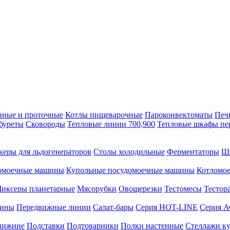
вные и проточные
Котлы пищеварочные
Пароконвектоматы
Печ
буреты
Сковороды
Тепловые линии 700,900
Тепловые шкафы пе
керы для льдогенераторов
Столы холодильные
Ферментаторы
Ш
омоечные машины
Купольные посудомоечные машины
Котломо
иксеры планетарные
Мясорубки
Овощерезки
Тестомесы
Тестор
рины
Передвижные линии
Салат-бары
Серия HOT-LINE
Серия 
нижние
Подставки
Подтоварники
Полки настенные
Стеллажи к