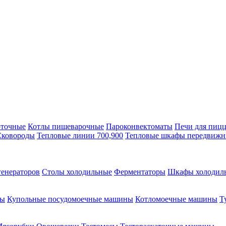
оточные
Котлы пищеварочные
Пароконвектоматы
Печи для пиц
Сковороды
Тепловые линии 700,900
Тепловые шкафы передвиж
генераторов
Столы холодильные
Ферментаторы
Шкафы холодил
ны
Купольные посудомоечные машины
Котломоечные машины
Т