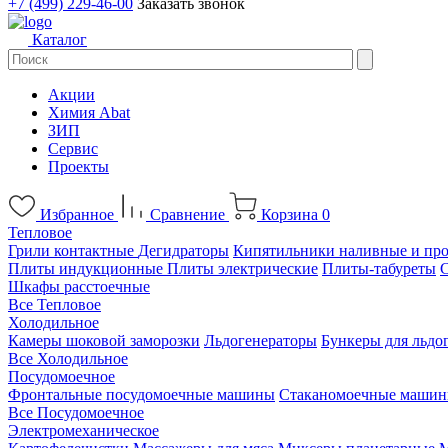
+7 (499) 229-46-00
Заказать звонок
Каталог
Акции
Химия Abat
ЗИП
Сервис
Проекты
Избранное
Сравнение
Корзина
0
Тепловое
Грили контактные
Дегидраторы
Кипятильники наливные и пр
Плиты индукционные
Плиты электрические
Плиты-табуреты
Шкафы расстоечные
Все Тепловое
Холодильное
Камеры шоковой заморозки
Льдогенераторы
Бункеры для льдо
Все Холодильное
Посудомоечное
Фронтальные посудомоечные машины
Стаканомоечные маши
Все Посудомоечное
Электромеханическое