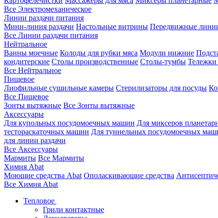
Картофелечистки
Массажеры для мяса
Миксеры планетарные
М
Все Электромеханическое
Линии раздачи питания
Мини-линия раздачи
Настольные витрины
Передвижные лини
Все Линии раздачи питания
Нейтральное
Ванны моечные
Колоды для рубки мяса
Модули нижние
Подст
кондитерские
Столы производственные
Столы-тумбы
Тележки
Все Нейтральное
Пищевое
Лиофильные сушильные камеры
Стерилизаторы для посуды
Ко
Все Пищевое
Зонты вытяжные
Все Зонты вытяжные
Аксессуары
Для купольных посудомоечных машин
Для миксеров планетар
тестораскаточных машин
Для туннельных посудомоечных маш
для линии раздачи
Все Аксессуары
Мармиты
Все Мармиты
Химия Abat
Моющие средства Abat
Ополаскивающие средства
Антисептиче
Все Химия Abat
Тепловое
Грили контактные