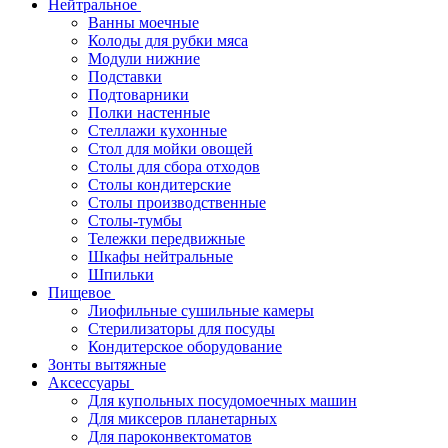
Нейтральное
Ванны моечные
Колоды для рубки мяса
Модули нижние
Подставки
Подтоварники
Полки настенные
Стеллажи кухонные
Стол для мойки овощей
Столы для сбора отходов
Столы кондитерские
Столы производственные
Столы-тумбы
Тележки передвижные
Шкафы нейтральные
Шпильки
Пищевое
Лиофильные сушильные камеры
Стерилизаторы для посуды
Кондитерское оборудование
Зонты вытяжные
Аксессуары
Для купольных посудомоечных машин
Для миксеров планетарных
Для пароконвектоматов