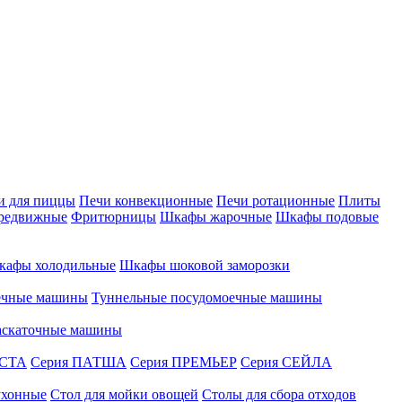
и для пиццы
Печи конвекционные
Печи ротационные
Плиты
редвижные
Фритюрницы
Шкафы жарочные
Шкафы подовые
кафы холодильные
Шкафы шоковой заморозки
ечные машины
Туннельные посудомоечные машины
аскаточные машины
АСТА
Серия ПАТША
Серия ПРЕМЬЕР
Серия СЕЙЛА
ухонные
Стол для мойки овощей
Столы для сбора отходов