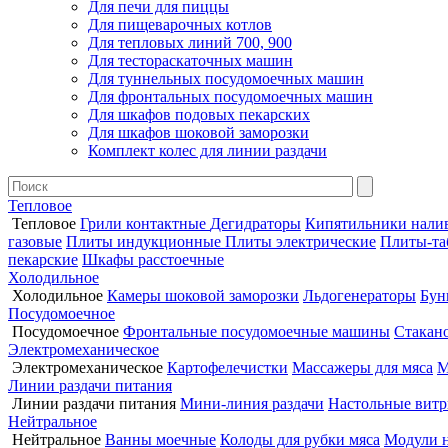
Для печи для пиццы
Для пищеварочных котлов
Для тепловых линий 700, 900
Для тестораскаточных машин
Для туннельных посудомоечных машин
Для фронтальных посудомоечных машин
Для шкафов подовых пекарских
Для шкафов шоковой заморозки
Комплект колес для линии раздачи
Тепловое
Тепловое
Грили контактные
Дегидраторы
Кипятильники нали
газовые
Плиты индукционные
Плиты электрические
Плиты-та
пекарские
Шкафы расстоечные
Холодильное
Холодильное
Камеры шоковой заморозки
Льдогенераторы
Бун
Посудомоечное
Посудомоечное
Фронтальные посудомоечные машины
Стакан
Электромеханическое
Электромеханическое
Картофелечистки
Массажеры для мяса
М
Линии раздачи питания
Линии раздачи питания
Мини-линия раздачи
Настольные вит
Нейтральное
Нейтральное
Ванны моечные
Колоды для рубки мяса
Модули 