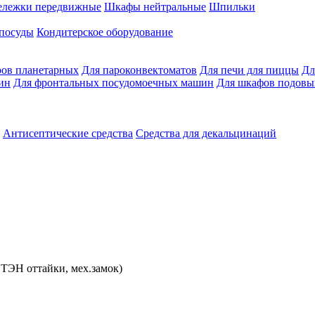
ележки передвижные
Шкафы нейтральные
Шпильки
 посуды
Кондитерское оборудование
ров планетарных
Для пароконвектоматов
Для печи для пиццы
Дл
ин
Для фронтальных посудомоечных машин
Для шкафов подовы
Антисептические средства
Средства для декальцинаций
 ТЭН оттайки, мех.замок)