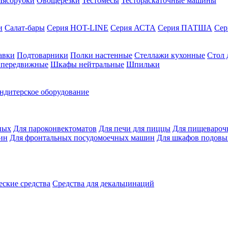
ясорубки
Овощерезки
Тестомесы
Тестораскаточные машины
и
Салат-бары
Серия HOT-LINE
Серия АСТА
Серия ПАТША
Се
авки
Подтоварники
Полки настенные
Стеллажи кухонные
Стол 
 передвижные
Шкафы нейтральные
Шпильки
ндитерское оборудование
ных
Для пароконвектоматов
Для печи для пиццы
Для пищевароч
ин
Для фронтальных посудомоечных машин
Для шкафов подовы
ские средства
Средства для декальцинаций