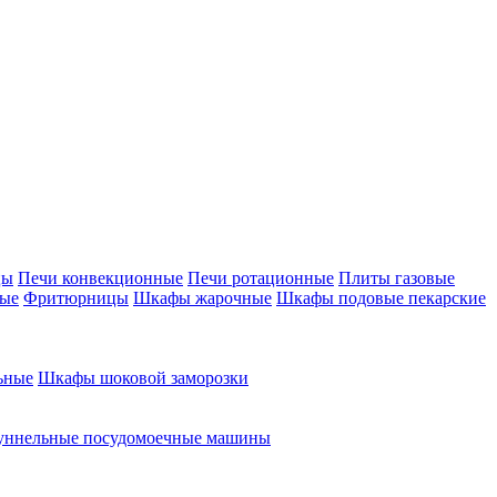
цы
Печи конвекционные
Печи ротационные
Плиты газовые
ные
Фритюрницы
Шкафы жарочные
Шкафы подовые пекарские
ьные
Шкафы шоковой заморозки
уннельные посудомоечные машины