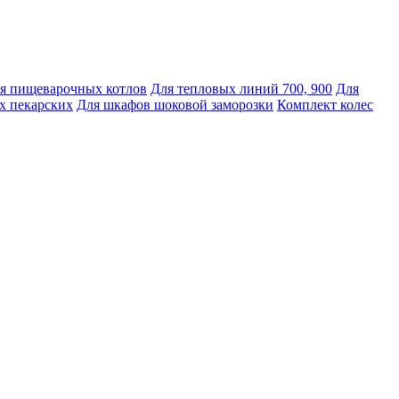
я пищеварочных котлов
Для тепловых линий 700, 900
Для
х пекарских
Для шкафов шоковой заморозки
Комплект колес