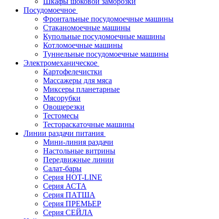
Шкафы шоковой заморозки
Посудомоечное
Фронтальные посудомоечные машины
Стаканомоечные машины
Купольные посудомоечные машины
Котломоечные машины
Туннельные посудомоечные машины
Электромеханическое
Картофелечистки
Массажеры для мяса
Миксеры планетарные
Мясорубки
Овощерезки
Тестомесы
Тестораскаточные машины
Линии раздачи питания
Мини-линия раздачи
Настольные витрины
Передвижные линии
Салат-бары
Серия HOT-LINE
Серия АСТА
Серия ПАТША
Серия ПРЕМЬЕР
Серия СЕЙЛА