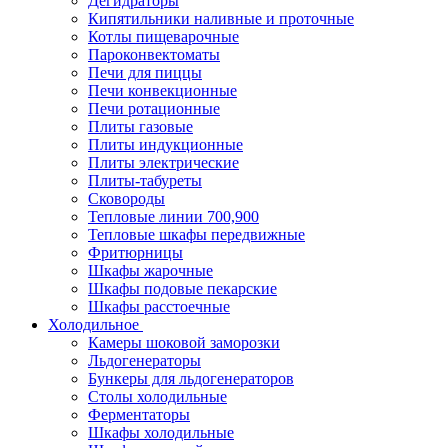
Дегидраторы
Кипятильники наливные и проточные
Котлы пищеварочные
Пароконвектоматы
Печи для пиццы
Печи конвекционные
Печи ротационные
Плиты газовые
Плиты индукционные
Плиты электрические
Плиты-табуреты
Сковороды
Тепловые линии 700,900
Тепловые шкафы передвижные
Фритюрницы
Шкафы жарочные
Шкафы подовые пекарские
Шкафы расстоечные
Холодильное
Камеры шоковой заморозки
Льдогенераторы
Бункеры для льдогенераторов
Столы холодильные
Ферментаторы
Шкафы холодильные