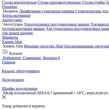
Столы кондитерские
Столы производственные
Столы-тумбы
Т
Пищевое
Пищевое
Лиофильные сушильные камеры
Стерилизаторы для
Зонты вытяжные
Аксессуары
Аксессуары
Для купольных посудомоечных машин
Для миксе
тестораскаточных машин
Для туннельных посудомоечных маш
для линии раздачи
Мармиты
Химия Abat
Химия Abat
Моющие средства Abat
Ополаскивающие средства
Каталог
Избранное
Сравнение
Корзина
0
Главная
Каталог оборудования
Холодильное
Шкафы холодильные
Шкаф холодильный ШХн-0,7 крашенный t -18°С, верх.агрегат,
Товар добавлен в корзину