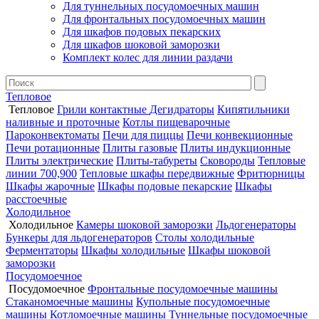
Для туннельных посудомоечных машин
Для фронтальных посудомоечных машин
Для шкафов подовых пекарских
Для шкафов шоковой заморозки
Комплект колес для линии раздачи
Тепловое
Тепловое
Грили контактные
Дегидраторы
Кипятильники
наливные и проточные
Котлы пищеварочные
Пароконвектоматы
Печи для пиццы
Печи конвекционные
Печи ротационные
Плиты газовые
Плиты индукционные
Плиты электрические
Плиты-табуреты
Сковороды
Тепловые
линии 700,900
Тепловые шкафы передвижные
Фритюрницы
Шкафы жарочные
Шкафы подовые пекарские
Шкафы
расстоечные
Холодильное
Холодильное
Камеры шоковой заморозки
Льдогенераторы
Бункеры для льдогенераторов
Столы холодильные
Ферментаторы
Шкафы холодильные
Шкафы шоковой
заморозки
Посудомоечное
Посудомоечное
Фронтальные посудомоечные машины
Стаканомоечные машины
Купольные посудомоечные
машины
Котломоечные машины
Туннельные посудомоечные