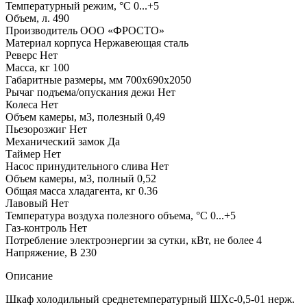
Температурный режим, °C
0...+5
Объем, л.
490
Производитель
ООО «ФРОСТО»
Материал корпуса
Нержавеющая сталь
Реверс
Нет
Масса, кг
100
Габаритные размеры, мм
700х690х2050
Рычаг подъема/опускания дежи
Нет
Колеса
Нет
Объем камеры, м3, полезный
0,49
Пьезорозжиг
Нет
Механический замок
Да
Таймер
Нет
Насос принудительного слива
Нет
Объем камеры, м3, полный
0,52
Общая масса хладагента, кг
0.36
Лавовый
Нет
Температура воздуха полезного объема, °C
0...+5
Газ-контроль
Нет
Потребление электроэнергии за сутки, кВт, не более
4
Напряжение, В
230
Описание
Шкаф холодильный среднетемпературный ШХс-0,5-01 нерж.