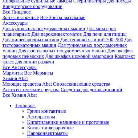
Лиофильные сушильные камеры
Стерилизаторы для посуды
Кондитерское оборудование
Все Пищевое
Зонты вытяжные
Все Зонты вытяжные
Аксессуары
Для купольных посудомоечных машин
Для миксеров
планетарных
Для пароконвектоматов
Для печи для пиццы
Для пищеварочных котлов
Для тепловых линий 700, 900
Для
тестораскаточных машин
Для туннельных посудомоечных
машин
Для фронтальных посудомоечных машин
Для шкафов
подовых пекарских
Для шкафов шоковой заморозки
Комплект
колес для линии раздачи
Все Аксессуары
Мармиты
Все Мармиты
Химия Abat
Моющие средства Abat
Ополаскивающие средства
Антисептические средства
Средства для декальцинаций
Все Химия Abat
Тепловое
Грили контактные
Дегидраторы
Кипятильники наливные и проточные
Котлы пищеварочные
Пароконвектоматы