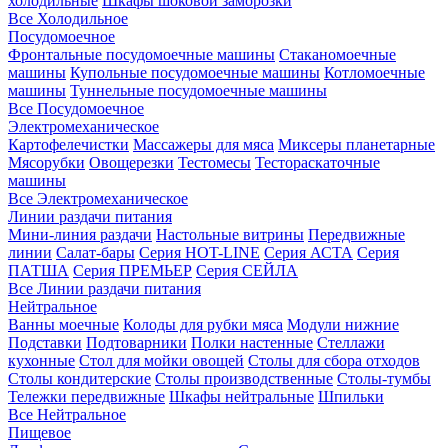
холодильные
Шкафы шоковой заморозки
Все Холодильное
Посудомоечное
Фронтальные посудомоечные машины
Стаканомоечные
машины
Купольные посудомоечные машины
Котломоечные
машины
Туннельные посудомоечные машины
Все Посудомоечное
Электромеханическое
Картофелечистки
Массажеры для мяса
Миксеры планетарные
Мясорубки
Овощерезки
Тестомесы
Тестораскаточные
машины
Все Электромеханическое
Линии раздачи питания
Мини-линия раздачи
Настольные витрины
Передвижные
линии
Салат-бары
Серия HOT-LINE
Серия АСТА
Серия
ПАТША
Серия ПРЕМЬЕР
Серия СЕЙЛА
Все Линии раздачи питания
Нейтральное
Ванны моечные
Колоды для рубки мяса
Модули нижние
Подставки
Подтоварники
Полки настенные
Стеллажи
кухонные
Стол для мойки овощей
Столы для сбора отходов
Столы кондитерские
Столы производственные
Столы-тумбы
Тележки передвижные
Шкафы нейтральные
Шпильки
Все Нейтральное
Пищевое