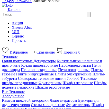
+7 (499) 229-46-00
Заказать звонок
Каталог
Акции
Химия Abat
ЗИП
Сервис
Проекты
Избранное
Сравнение
Корзина
0
Тепловое
Грили контактные
Дегидраторы
Кипятильники наливные и
проточные
Котлы пищеварочные
Пароконвектоматы
Печи
для пиццы
Печи конвекционные
Печи ротационные
Плиты
газовые
Плиты индукционные
Плиты электрические
Плиты-
табуреты
Сковороды
Тепловые линии 700,900
Тепловые
шкафы передвижные
Фритюрницы
Шкафы жарочные
Шкафы
подовые пекарские
Шкафы расстоечные
Все Тепловое
Холодильное
Камеры шоковой заморозки
Льдогенераторы
Бункеры для
льдогенераторов
Столы холодильные
Ферментаторы
Шкафы