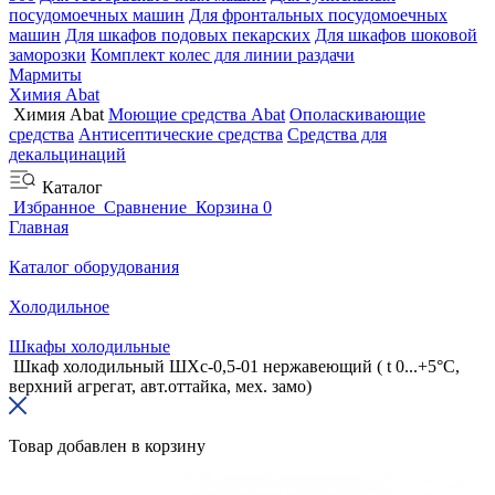
посудомоечных машин
Для фронтальных посудомоечных
машин
Для шкафов подовых пекарских
Для шкафов шоковой
заморозки
Комплект колес для линии раздачи
Мармиты
Химия Abat
Химия Abat
Моющие средства Abat
Ополаскивающие
средства
Антисептические средства
Средства для
декальцинаций
Каталог
Избранное
Сравнение
Корзина
0
Главная
Каталог оборудования
Холодильное
Шкафы холодильные
Шкаф холодильный ШХс-0,5-01 нержавеющий ( t 0...+5°С,
верхний агрегат, авт.оттайка, мех. замо)
Товар добавлен в корзину