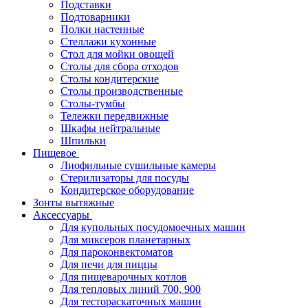
Подставки
Подтоварники
Полки настенные
Стеллажи кухонные
Стол для мойки овощей
Столы для сбора отходов
Столы кондитерские
Столы производственные
Столы-тумбы
Тележки передвижные
Шкафы нейтральные
Шпильки
Пищевое
Лиофильные сушильные камеры
Стерилизаторы для посуды
Кондитерское оборудование
Зонты вытяжные
Аксессуары
Для купольных посудомоечных машин
Для миксеров планетарных
Для пароконвектоматов
Для печи для пиццы
Для пищеварочных котлов
Для тепловых линий 700, 900
Для тестораскаточных машин