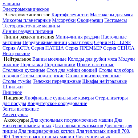
машины
Электромеханическое
Электромеханическое
Картофелечистки
Массажеры для мяса
Миксеры планетарные
Мясорубки
Овощерезки
Тестомесы
Тестораскаточные машины
Линии раздачи питания
Линии раздачи питания
Мини-линия раздачи
Настольные
витрины
Передвижные линии
Салат-бары
Серия HOT-LINE
Серия АСТА
Серия ПАТША
Серия ПРЕМЬЕР
Серия СЕЙЛА
Нейтральное
Нейтральное
Ванны моечные
Колоды для рубки мяса
Модули
нижние
Подставки
Подтоварники
Полки настенные
Стеллажи кухонные
Стол для мойки овощей
Столы для сбора
отходов
Столы кондитерские
Столы производственные
Столы-тумбы
Тележки передвижные
Шкафы нейтральные
Шпильки
Пищевое
Пищевое
Лиофильные сушильные камеры
Стерилизаторы
для посуды
Кондитерское оборудование
Зонты вытяжные
Аксессуары
Аксессуары
Для купольных посудомоечных машин
Для
миксеров планетарных
Для пароконвектоматов
Для печи для
пиццы
Для пищеварочных котлов
Для тепловых линий 700,
900
Для тестораскаточных машин
Для туннельных