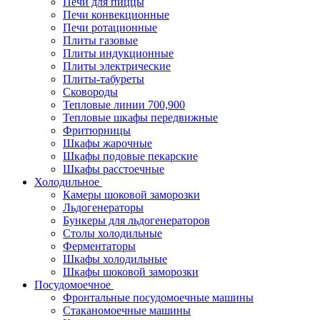
Печи для пиццы
Печи конвекционные
Печи ротационные
Плиты газовые
Плиты индукционные
Плиты электрические
Плиты-табуреты
Сковороды
Тепловые линии 700,900
Тепловые шкафы передвижные
Фритюрницы
Шкафы жарочные
Шкафы подовые пекарские
Шкафы расстоечные
Холодильное
Камеры шоковой заморозки
Льдогенераторы
Бункеры для льдогенераторов
Столы холодильные
Ферментаторы
Шкафы холодильные
Шкафы шоковой заморозки
Посудомоечное
Фронтальные посудомоечные машины
Стаканомоечные машины