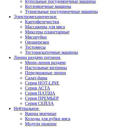
Купольные посудомоечные машины
Котломоечные машины
Туннельные посудомоечные машины
Электромеханическое
Картофелечистки
Массажеры для мяса
Миксеры планетарные
Мясорубки
Овощерезки
Тестомесы
Тестораскаточные машины
Линии раздачи питания
Мини-линия раздачи
Настольные витрины
Передвижные линии
Салат-бары
Серия HOT-LINE
Серия АСТА
Серия ПАТША
Серия ПРЕМЬЕР
Серия СЕЙЛА
Нейтральное
Ванны моечные
Колоды для рубки мяса
Модули нижние