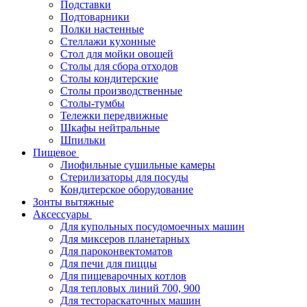
Подставки
Подтоварники
Полки настенные
Стеллажи кухонные
Стол для мойки овощей
Столы для сбора отходов
Столы кондитерские
Столы производственные
Столы-тумбы
Тележки передвижные
Шкафы нейтральные
Шпильки
Пищевое
Лиофильные сушильные камеры
Стерилизаторы для посуды
Кондитерское оборудование
Зонты вытяжные
Аксессуары
Для купольных посудомоечных машин
Для миксеров планетарных
Для пароконвектоматов
Для печи для пиццы
Для пищеварочных котлов
Для тепловых линий 700, 900
Для тестораскаточных машин