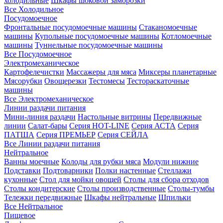
холодильные
Шкафы шоковой заморозки
Все Холодильное
Посудомоечное
Фронтальные посудомоечные машины
Стаканомоечные
машины
Купольные посудомоечные машины
Котломоечные
машины
Туннельные посудомоечные машины
Все Посудомоечное
Электромеханическое
Картофелечистки
Массажеры для мяса
Миксеры планетарные
Мясорубки
Овощерезки
Тестомесы
Тестораскаточные
машины
Все Электромеханическое
Линии раздачи питания
Мини-линия раздачи
Настольные витрины
Передвижные
линии
Салат-бары
Серия HOT-LINE
Серия АСТА
Серия
ПАТША
Серия ПРЕМЬЕР
Серия СЕЙЛА
Все Линии раздачи питания
Нейтральное
Ванны моечные
Колоды для рубки мяса
Модули нижние
Подставки
Подтоварники
Полки настенные
Стеллажи
кухонные
Стол для мойки овощей
Столы для сбора отходов
Столы кондитерские
Столы производственные
Столы-тумбы
Тележки передвижные
Шкафы нейтральные
Шпильки
Все Нейтральное
Пищевое