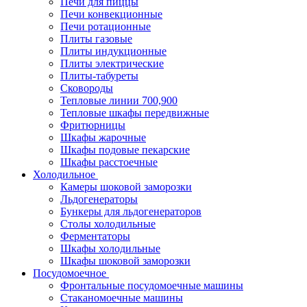
Печи для пиццы
Печи конвекционные
Печи ротационные
Плиты газовые
Плиты индукционные
Плиты электрические
Плиты-табуреты
Сковороды
Тепловые линии 700,900
Тепловые шкафы передвижные
Фритюрницы
Шкафы жарочные
Шкафы подовые пекарские
Шкафы расстоечные
Холодильное
Камеры шоковой заморозки
Льдогенераторы
Бункеры для льдогенераторов
Столы холодильные
Ферментаторы
Шкафы холодильные
Шкафы шоковой заморозки
Посудомоечное
Фронтальные посудомоечные машины
Стаканомоечные машины