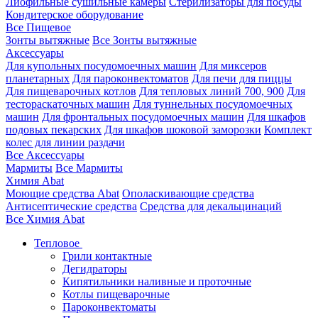
Лиофильные сушильные камеры
Стерилизаторы для посуды
Кондитерское оборудование
Все Пищевое
Зонты вытяжные
Все Зонты вытяжные
Аксессуары
Для купольных посудомоечных машин
Для миксеров
планетарных
Для пароконвектоматов
Для печи для пиццы
Для пищеварочных котлов
Для тепловых линий 700, 900
Для
тестораскаточных машин
Для туннельных посудомоечных
машин
Для фронтальных посудомоечных машин
Для шкафов
подовых пекарских
Для шкафов шоковой заморозки
Комплект
колес для линии раздачи
Все Аксессуары
Мармиты
Все Мармиты
Химия Abat
Моющие средства Abat
Ополаскивающие средства
Антисептические средства
Средства для декальцинаций
Все Химия Abat
Тепловое
Грили контактные
Дегидраторы
Кипятильники наливные и проточные
Котлы пищеварочные
Пароконвектоматы