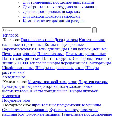
Для туннельных посудомоечных машин
Для фронтальных посудомоечных машин
Для шкафов подовых пекарских
Для шкафов шоковой заморозки
Комплект колес для линии раздачи
Тепловое
Тепловое
Грили контактные
Дегидраторы
Кипятильники
наливные и проточные
Котлы пищеварочные
Пароконвектоматы
Печи для пиццы
Печи конвекционные
Печи ротационные
Плиты газовые
Плиты индукционные
Плиты электрические
Плиты-табуреты
Сковороды
Тепловые
линии 700,900
Тепловые шкафы передвижные
Фритюрницы
Шкафы жарочные
Шкафы подовые пекарские
Шкафы
расстоечные
Холодильное
Холодильное
Камеры шоковой заморозки
Льдогенераторы
Бункеры для льдогенераторов
Столы холодильные
Ферментаторы
Шкафы холодильные
Шкафы шоковой
заморозки
Посудомоечное
Посудомоечное
Фронтальные посудомоечные машины
Стаканомоечные машины
Купольные посудомоечные
машины
Котломоечные машины
Туннельные посудомоечные