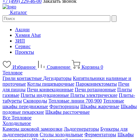
+7 (499) 229-46-00
Заказать звонок
Каталог
Акции
Химия Abat
ЗИП
Сервис
Проекты
Избранное
Сравнение
Корзина
0
Тепловое
Грили контактные
Дегидраторы
Кипятильники наливные и
проточные
Котлы пищеварочные
Пароконвектоматы
Печи
для пиццы
Печи конвекционные
Печи ротационные
Плиты
газовые
Плиты индукционные
Плиты электрические
Плиты-
табуреты
Сковороды
Тепловые линии 700,900
Тепловые
шкафы передвижные
Фритюрницы
Шкафы жарочные
Шкафы
подовые пекарские
Шкафы расстоечные
Все Тепловое
Холодильное
Камеры шоковой заморозки
Льдогенераторы
Бункеры для
льдогенераторов
Столы холодильные
Ферментаторы
Шкафы