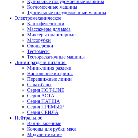
Купольные посудомоечные машины
Котломоечные машины
Туннельные посудомоечные машины
Электромеханическое
Картофелечистки
Массажеры для мяса
Миксеры планетарные
Мясорубки
Овощерезки
Тестомесы
Тестораскаточные машины
Линии раздачи питания
Мини-линия раздачи
Настольные витрины
Передвижные линии
Салат-бары
Серия HOT-LINE
Серия АСТА
Серия ПАТША
Серия ПРЕМЬЕР
Серия СЕЙЛА
Нейтральное
Ванны моечные
Колоды для рубки мяса
Модули нижние