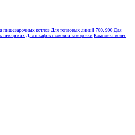
я пищеварочных котлов
Для тепловых линий 700, 900
Для
х пекарских
Для шкафов шоковой заморозки
Комплект колес