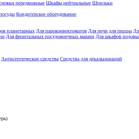
ележки передвижные
Шкафы нейтральные
Шпильки
 посуды
Кондитерское оборудование
ров планетарных
Для пароконвектоматов
Для печи для пиццы
Дл
ин
Для фронтальных посудомоечных машин
Для шкафов подовы
Антисептические средства
Средства для декальцинаций
ерь)