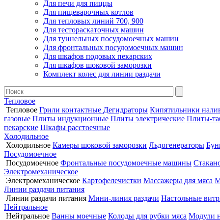
Для печи для пиццы
Для пищеварочных котлов
Для тепловых линий 700, 900
Для тестораскаточных машин
Для туннельных посудомоечных машин
Для фронтальных посудомоечных машин
Для шкафов подовых пекарских
Для шкафов шоковой заморозки
Комплект колес для линии раздачи
Тепловое
Тепловое
Грили контактные
Дегидраторы
Кипятильники нали
газовые
Плиты индукционные
Плиты электрические
Плиты-та
пекарские
Шкафы расстоечные
Холодильное
Холодильное
Камеры шоковой заморозки
Льдогенераторы
Бун
Посудомоечное
Посудомоечное
Фронтальные посудомоечные машины
Стакан
Электромеханическое
Электромеханическое
Картофелечистки
Массажеры для мяса
М
Линии раздачи питания
Линии раздачи питания
Мини-линия раздачи
Настольные вит
Нейтральное
Нейтральное
Ванны моечные
Колоды для рубки мяса
Модули 