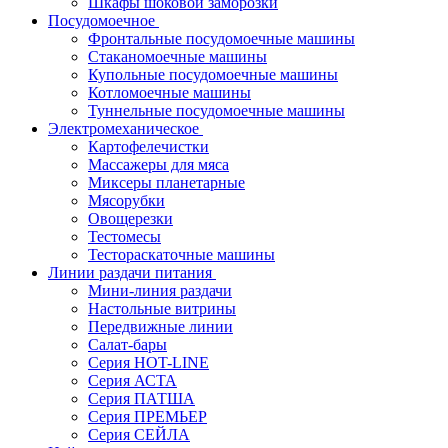
Шкафы шоковой заморозки
Посудомоечное
Фронтальные посудомоечные машины
Стаканомоечные машины
Купольные посудомоечные машины
Котломоечные машины
Туннельные посудомоечные машины
Электромеханическое
Картофелечистки
Массажеры для мяса
Миксеры планетарные
Мясорубки
Овощерезки
Тестомесы
Тестораскаточные машины
Линии раздачи питания
Мини-линия раздачи
Настольные витрины
Передвижные линии
Салат-бары
Серия HOT-LINE
Серия АСТА
Серия ПАТША
Серия ПРЕМЬЕР
Серия СЕЙЛА