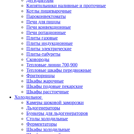
Дегидраторы
Кипятильники наливные и проточные
Котлы пищеварочные
Пароконвектоматы
Печи для пиццы
Печи конвекционные
Печи ротационные
Плиты газовые
Плиты индукционные
Плиты электрические
Плиты-табуреты
Сковороды
Тепловые линии 700,900
Тепловые шкафы передвижные
Фритюрницы
Шкафы жарочные
Шкафы подовые пекарские
Шкафы расстоечные
Холодильное
Камеры шоковой заморозки
Льдогенераторы
Бункеры для льдогенераторов
Столы холодильные
Ферментаторы
Шкафы холодильные