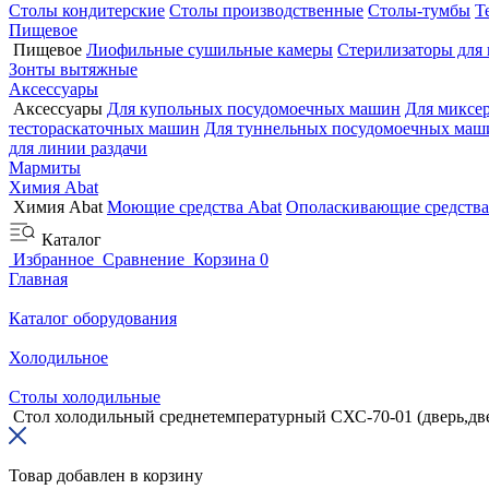
Столы кондитерские
Столы производственные
Столы-тумбы
Т
Пищевое
Пищевое
Лиофильные сушильные камеры
Стерилизаторы для
Зонты вытяжные
Аксессуары
Аксессуары
Для купольных посудомоечных машин
Для миксе
тестораскаточных машин
Для туннельных посудомоечных маш
для линии раздачи
Мармиты
Химия Abat
Химия Abat
Моющие средства Abat
Ополаскивающие средства
Каталог
Избранное
Сравнение
Корзина
0
Главная
Каталог оборудования
Холодильное
Столы холодильные
Стол холодильный среднетемпературный СХС-70-01 (дверь,дв
Товар добавлен в корзину