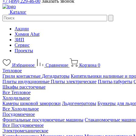
+7 (499) 229-46-00
Заказать звонок
Каталог
Акции
Химия Abat
ЗИП
Сервис
Проекты
Избранное
Сравнение
Корзина
0
Тепловое
Грили контактные
Дегидраторы
Кипятильники наливные и пр
Плиты индукционные
Плиты электрические
Плиты-табуреты
Шкафы расстоечные
Все Тепловое
Холодильное
Камеры шоковой заморозки
Льдогенераторы
Бункеры для льдо
Все Холодильное
Посудомоечное
Фронтальные посудомоечные машины
Стаканомоечные маши
Все Посудомоечное
Электромеханическое