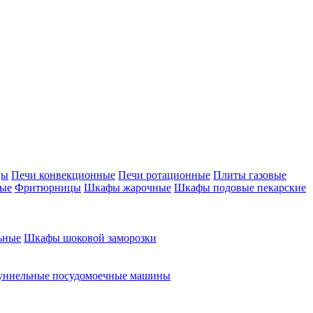
цы
Печи конвекционные
Печи ротационные
Плиты газовые
ные
Фритюрницы
Шкафы жарочные
Шкафы подовые пекарские
ьные
Шкафы шоковой заморозки
уннельные посудомоечные машины