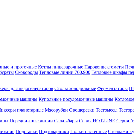
вные и проточные
Котлы пищеварочные
Пароконвектоматы
Печ
буреты
Сковороды
Тепловые линии 700,900
Тепловые шкафы пе
керы для льдогенераторов
Столы холодильные
Ферментаторы
Ш
омоечные машины
Купольные посудомоечные машины
Котломо
иксеры планетарные
Мясорубки
Овощерезки
Тестомесы
Тестор
рины
Передвижные линии
Салат-бары
Серия HOT-LINE
Серия 
нижние
Подставки
Подтоварники
Полки настенные
Стеллажи к