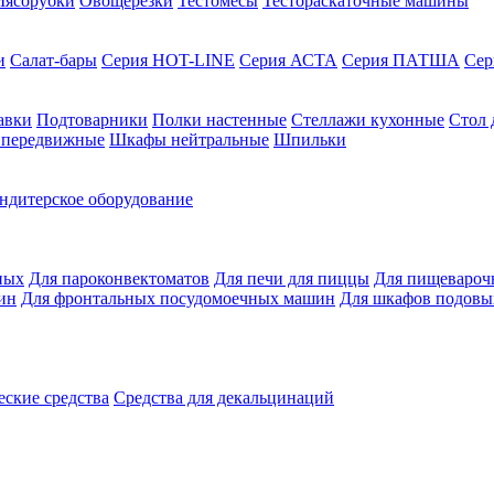
ясорубки
Овощерезки
Тестомесы
Тестораскаточные машины
и
Салат-бары
Серия HOT-LINE
Серия АСТА
Серия ПАТША
Се
авки
Подтоварники
Полки настенные
Стеллажи кухонные
Стол 
 передвижные
Шкафы нейтральные
Шпильки
ндитерское оборудование
ных
Для пароконвектоматов
Для печи для пиццы
Для пищевароч
ин
Для фронтальных посудомоечных машин
Для шкафов подовы
ские средства
Средства для декальцинаций