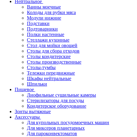
Нейтральное
Ванны моечные
Колоды для рубки мяса
Модули нижние
Подставки
Подтоварники
Полки настенные
Стеллажи кухонные
Стол для мойки овощей
Столы для сбора отходов
Столы кондитерские
Столы производственные
Столы-тумбы
Тележки передвижные
Шкафы нейтральные
Шпильки
Пищевое
Лиофильные сушильные камеры
Стерилизаторы для посуды
Кондитерское оборудование
Зонты вытяжные
Аксессуары
Для купольных посудомоечных машин
Для миксеров планетарных
Для пароконвектоматов