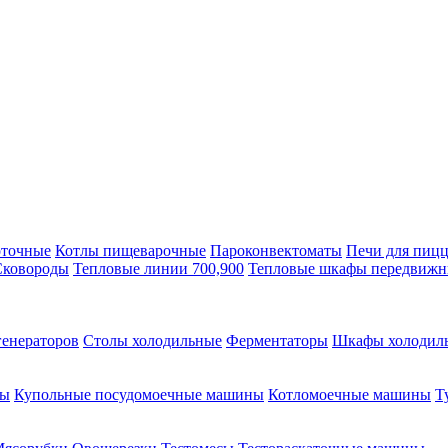
оточные
Котлы пищеварочные
Пароконвектоматы
Печи для пиц
Сковороды
Тепловые линии 700,900
Тепловые шкафы передвиж
генераторов
Столы холодильные
Ферментаторы
Шкафы холодил
ны
Купольные посудомоечные машины
Котломоечные машины
Т