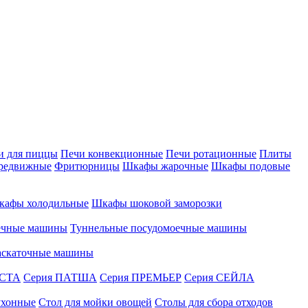
и для пиццы
Печи конвекционные
Печи ротационные
Плиты
редвижные
Фритюрницы
Шкафы жарочные
Шкафы подовые
кафы холодильные
Шкафы шоковой заморозки
ечные машины
Туннельные посудомоечные машины
аскаточные машины
АСТА
Серия ПАТША
Серия ПРЕМЬЕР
Серия СЕЙЛА
ухонные
Стол для мойки овощей
Столы для сбора отходов