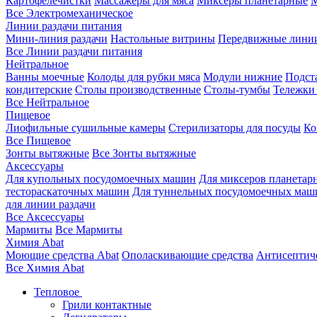
Картофелечистки
Массажеры для мяса
Миксеры планетарные
М
Все Электромеханическое
Линии раздачи питания
Мини-линия раздачи
Настольные витрины
Передвижные лини
Все Линии раздачи питания
Нейтральное
Ванны моечные
Колоды для рубки мяса
Модули нижние
Подст
кондитерские
Столы производственные
Столы-тумбы
Тележки
Все Нейтральное
Пищевое
Лиофильные сушильные камеры
Стерилизаторы для посуды
Ко
Все Пищевое
Зонты вытяжные
Все Зонты вытяжные
Аксессуары
Для купольных посудомоечных машин
Для миксеров планетар
тестораскаточных машин
Для туннельных посудомоечных маш
для линии раздачи
Все Аксессуары
Мармиты
Все Мармиты
Химия Abat
Моющие средства Abat
Ополаскивающие средства
Антисептиче
Все Химия Abat
Тепловое
Грили контактные