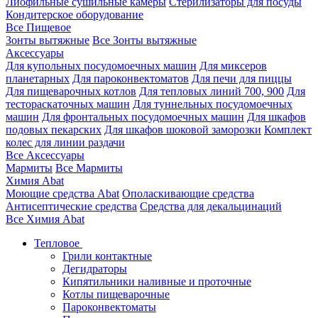
Лиофильные сушильные камеры
Стерилизаторы для посуды
Кондитерское оборудование
Все Пищевое
Зонты вытяжные
Все Зонты вытяжные
Аксессуары
Для купольных посудомоечных машин
Для миксеров
планетарных
Для пароконвектоматов
Для печи для пиццы
Для пищеварочных котлов
Для тепловых линий 700, 900
Для
тестораскаточных машин
Для туннельных посудомоечных
машин
Для фронтальных посудомоечных машин
Для шкафов
подовых пекарских
Для шкафов шоковой заморозки
Комплект
колес для линии раздачи
Все Аксессуары
Мармиты
Все Мармиты
Химия Abat
Моющие средства Abat
Ополаскивающие средства
Антисептические средства
Средства для декальцинаций
Все Химия Abat
Тепловое
Грили контактные
Дегидраторы
Кипятильники наливные и проточные
Котлы пищеварочные
Пароконвектоматы