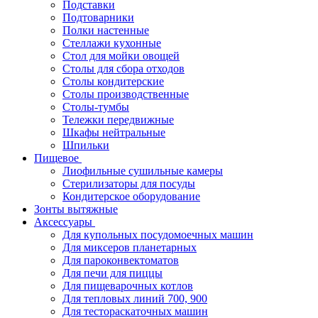
Подставки
Подтоварники
Полки настенные
Стеллажи кухонные
Стол для мойки овощей
Столы для сбора отходов
Столы кондитерские
Столы производственные
Столы-тумбы
Тележки передвижные
Шкафы нейтральные
Шпильки
Пищевое
Лиофильные сушильные камеры
Стерилизаторы для посуды
Кондитерское оборудование
Зонты вытяжные
Аксессуары
Для купольных посудомоечных машин
Для миксеров планетарных
Для пароконвектоматов
Для печи для пиццы
Для пищеварочных котлов
Для тепловых линий 700, 900
Для тестораскаточных машин