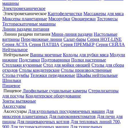
машины
Электромеханическое
Электромеханическое
Картофелечистки
Массажеры для мяса
Миксеры планетарные
Мясорубки
Овощерезки
Тестомесы
Тестораскаточные машины
Линии раздачи питания
Линии раздачи питания
Мини-линия раздачи
Настольные
витрины
Передвижные линии
Салат-бары
Серия HOT-LINE
Серия АСТА
Серия ПАТША
Серия ПРЕМЬЕР
Серия СЕЙЛА
Нейтральное
Нейтральное
Ванны моечные
Колоды для рубки мяса
Модули
нижние
Подставки
Подтоварники
Полки настенные
Стеллажи кухонные
Стол для мойки овощей
Столы для сбора
отходов
Столы кондитерские
Столы производственные
Столы-тумбы
Тележки передвижные
Шкафы нейтральные
Шпильки
Пищевое
Пищевое
Лиофильные сушильные камеры
Стерилизаторы
для посуды
Кондитерское оборудование
Зонты вытяжные
Аксессуары
Аксессуары
Для купольных посудомоечных машин
Для
миксеров планетарных
Для пароконвектоматов
Для печи для
пиццы
Для пищеварочных котлов
Для тепловых линий 700,
900
Для тестораскаточных машин
Для туннельных