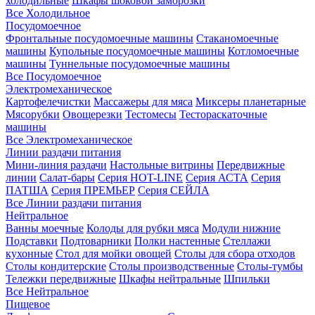
холодильные
Шкафы шоковой заморозки
Все Холодильное
Посудомоечное
Фронтальные посудомоечные машины
Стаканомоечные
машины
Купольные посудомоечные машины
Котломоечные
машины
Туннельные посудомоечные машины
Все Посудомоечное
Электромеханическое
Картофелечистки
Массажеры для мяса
Миксеры планетарные
Мясорубки
Овощерезки
Тестомесы
Тестораскаточные
машины
Все Электромеханическое
Линии раздачи питания
Мини-линия раздачи
Настольные витрины
Передвижные
линии
Салат-бары
Серия HOT-LINE
Серия АСТА
Серия
ПАТША
Серия ПРЕМЬЕР
Серия СЕЙЛА
Все Линии раздачи питания
Нейтральное
Ванны моечные
Колоды для рубки мяса
Модули нижние
Подставки
Подтоварники
Полки настенные
Стеллажи
кухонные
Стол для мойки овощей
Столы для сбора отходов
Столы кондитерские
Столы производственные
Столы-тумбы
Тележки передвижные
Шкафы нейтральные
Шпильки
Все Нейтральное
Пищевое