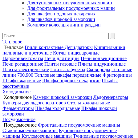
Для туннельных посудомоечных машин
Для фронтальных посудомоечных машин
Для шкафов подовых пекарских
Для шкафов шоковой заморозки
Комплект колес для линии раздачи
Тепловое
Тепловое
Грили контактные
Дегидраторы
Кипятильники
наливные и проточные
Котлы пищеварочные
Пароконвектоматы
Печи для пиццы
Печи конвекционные
Печи ротационные
Плиты газовые
Плиты индукционные
Плиты электрические
Плиты-табуреты
Сковороды
Тепловые
линии 700,900
Тепловые шкафы передвижные
Фритюрницы
Шкафы жарочные
Шкафы подовые пекарские
Шкафы
расстоечные
Холодильное
Холодильное
Камеры шоковой заморозки
Льдогенераторы
Бункеры для льдогенераторов
Столы холодильные
Ферментаторы
Шкафы холодильные
Шкафы шоковой
заморозки
Посудомоечное
Посудомоечное
Фронтальные посудомоечные машины
Стаканомоечные машины
Купольные посудомоечные
машины
Котломоечные машины
Туннельные посудомоечные