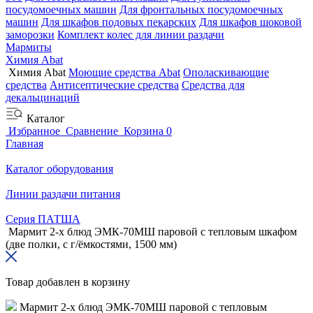
посудомоечных машин
Для фронтальных посудомоечных
машин
Для шкафов подовых пекарских
Для шкафов шоковой
заморозки
Комплект колес для линии раздачи
Мармиты
Химия Abat
Химия Abat
Моющие средства Abat
Ополаскивающие
средства
Антисептические средства
Средства для
декальцинаций
Каталог
Избранное
Сравнение
Корзина
0
Главная
Каталог оборудования
Линии раздачи питания
Серия ПАТША
Мармит 2-х блюд ЭМК-70МШ паровой с тепловым шкафом
(две полки, с г/ёмкостями, 1500 мм)
Товар добавлен в корзину
Мармит 2-х блюд ЭМК-70МШ паровой с тепловым