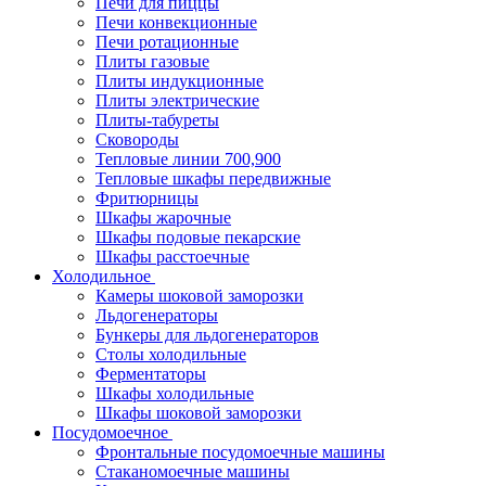
Печи для пиццы
Печи конвекционные
Печи ротационные
Плиты газовые
Плиты индукционные
Плиты электрические
Плиты-табуреты
Сковороды
Тепловые линии 700,900
Тепловые шкафы передвижные
Фритюрницы
Шкафы жарочные
Шкафы подовые пекарские
Шкафы расстоечные
Холодильное
Камеры шоковой заморозки
Льдогенераторы
Бункеры для льдогенераторов
Столы холодильные
Ферментаторы
Шкафы холодильные
Шкафы шоковой заморозки
Посудомоечное
Фронтальные посудомоечные машины
Стаканомоечные машины