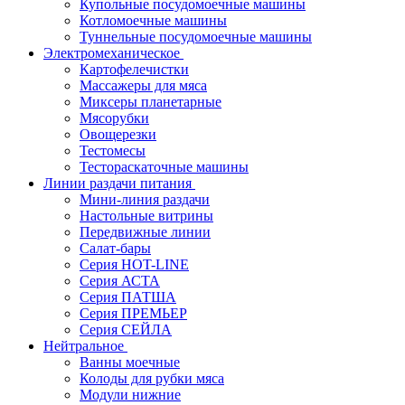
Купольные посудомоечные машины
Котломоечные машины
Туннельные посудомоечные машины
Электромеханическое
Картофелечистки
Массажеры для мяса
Миксеры планетарные
Мясорубки
Овощерезки
Тестомесы
Тестораскаточные машины
Линии раздачи питания
Мини-линия раздачи
Настольные витрины
Передвижные линии
Салат-бары
Серия HOT-LINE
Серия АСТА
Серия ПАТША
Серия ПРЕМЬЕР
Серия СЕЙЛА
Нейтральное
Ванны моечные
Колоды для рубки мяса
Модули нижние