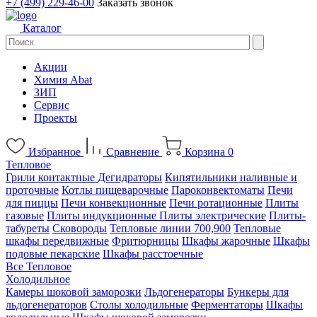
+7 (499) 229-46-00
Заказать звонок
Каталог
Акции
Химия Abat
ЗИП
Сервис
Проекты
Избранное
Сравнение
Корзина
0
Тепловое
Грили контактные
Дегидраторы
Кипятильники наливные и
проточные
Котлы пищеварочные
Пароконвектоматы
Печи
для пиццы
Печи конвекционные
Печи ротационные
Плиты
газовые
Плиты индукционные
Плиты электрические
Плиты-
табуреты
Сковороды
Тепловые линии 700,900
Тепловые
шкафы передвижные
Фритюрницы
Шкафы жарочные
Шкафы
подовые пекарские
Шкафы расстоечные
Все Тепловое
Холодильное
Камеры шоковой заморозки
Льдогенераторы
Бункеры для
льдогенераторов
Столы холодильные
Ферментаторы
Шкафы