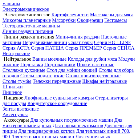
машины
Электромеханическое
Электромеханическое
Картофелечистки
Массажеры для мяса
Миксеры планетарные
Мясорубки
Овощерезки
Тестомесы
Тестораскаточные машины
Линии раздачи питания
Линии раздачи питания
Мини-линия раздачи
Настольные
витрины
Передвижные линии
Салат-бары
Серия HOT-LINE
Серия АСТА
Серия ПАТША
Серия ПРЕМЬЕР
Серия СЕЙЛА
Нейтральное
Нейтральное
Ванны моечные
Колоды для рубки мяса
Модули
нижние
Подставки
Подтоварники
Полки настенные
Стеллажи кухонные
Стол для мойки овощей
Столы для сбора
отходов
Столы кондитерские
Столы производственные
Столы-тумбы
Тележки передвижные
Шкафы нейтральные
Шпильки
Пищевое
Пищевое
Лиофильные сушильные камеры
Стерилизаторы
для посуды
Кондитерское оборудование
Зонты вытяжные
Аксессуары
Аксессуары
Для купольных посудомоечных машин
Для
миксеров планетарных
Для пароконвектоматов
Для печи для
пиццы
Для пищеварочных котлов
Для тепловых линий 700,
900
Для тестораскаточных машин
Для туннельных