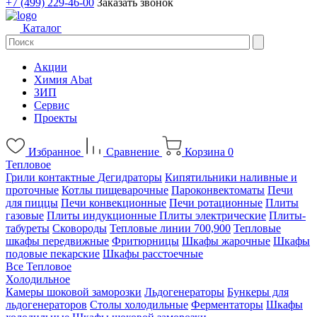
+7 (499) 229-46-00
Заказать звонок
Каталог
Акции
Химия Abat
ЗИП
Сервис
Проекты
Избранное
Сравнение
Корзина
0
Тепловое
Грили контактные
Дегидраторы
Кипятильники наливные и
проточные
Котлы пищеварочные
Пароконвектоматы
Печи
для пиццы
Печи конвекционные
Печи ротационные
Плиты
газовые
Плиты индукционные
Плиты электрические
Плиты-
табуреты
Сковороды
Тепловые линии 700,900
Тепловые
шкафы передвижные
Фритюрницы
Шкафы жарочные
Шкафы
подовые пекарские
Шкафы расстоечные
Все Тепловое
Холодильное
Камеры шоковой заморозки
Льдогенераторы
Бункеры для
льдогенераторов
Столы холодильные
Ферментаторы
Шкафы