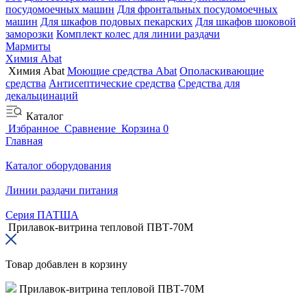
посудомоечных машин
Для фронтальных посудомоечных
машин
Для шкафов подовых пекарских
Для шкафов шоковой
заморозки
Комплект колес для линии раздачи
Мармиты
Химия Abat
Химия Abat
Моющие средства Abat
Ополаскивающие
средства
Антисептические средства
Средства для
декальцинаций
Каталог
Избранное
Сравнение
Корзина
0
Главная
Каталог оборудования
Линии раздачи питания
Серия ПАТША
Прилавок-витрина тепловой ПВТ-70М
Товар добавлен в корзину
Прилавок-витрина тепловой ПВТ-70М