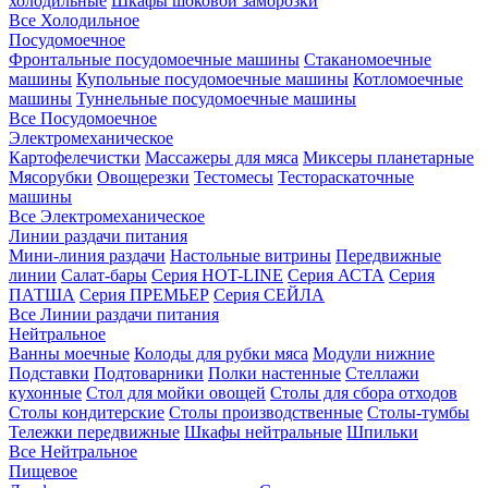
холодильные
Шкафы шоковой заморозки
Все Холодильное
Посудомоечное
Фронтальные посудомоечные машины
Стаканомоечные
машины
Купольные посудомоечные машины
Котломоечные
машины
Туннельные посудомоечные машины
Все Посудомоечное
Электромеханическое
Картофелечистки
Массажеры для мяса
Миксеры планетарные
Мясорубки
Овощерезки
Тестомесы
Тестораскаточные
машины
Все Электромеханическое
Линии раздачи питания
Мини-линия раздачи
Настольные витрины
Передвижные
линии
Салат-бары
Серия HOT-LINE
Серия АСТА
Серия
ПАТША
Серия ПРЕМЬЕР
Серия СЕЙЛА
Все Линии раздачи питания
Нейтральное
Ванны моечные
Колоды для рубки мяса
Модули нижние
Подставки
Подтоварники
Полки настенные
Стеллажи
кухонные
Стол для мойки овощей
Столы для сбора отходов
Столы кондитерские
Столы производственные
Столы-тумбы
Тележки передвижные
Шкафы нейтральные
Шпильки
Все Нейтральное
Пищевое