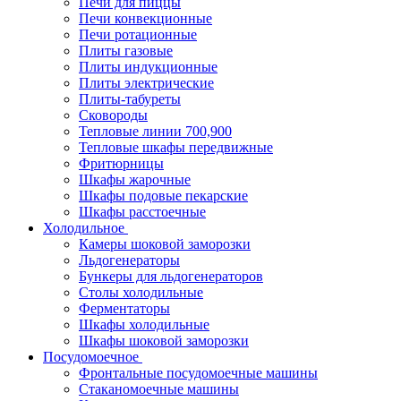
Печи для пиццы
Печи конвекционные
Печи ротационные
Плиты газовые
Плиты индукционные
Плиты электрические
Плиты-табуреты
Сковороды
Тепловые линии 700,900
Тепловые шкафы передвижные
Фритюрницы
Шкафы жарочные
Шкафы подовые пекарские
Шкафы расстоечные
Холодильное
Камеры шоковой заморозки
Льдогенераторы
Бункеры для льдогенераторов
Столы холодильные
Ферментаторы
Шкафы холодильные
Шкафы шоковой заморозки
Посудомоечное
Фронтальные посудомоечные машины
Стаканомоечные машины