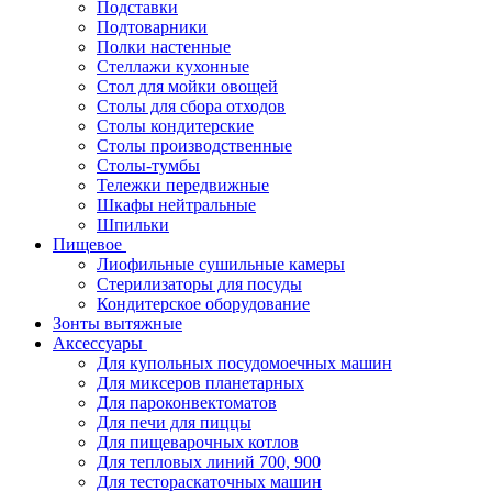
Подставки
Подтоварники
Полки настенные
Стеллажи кухонные
Стол для мойки овощей
Столы для сбора отходов
Столы кондитерские
Столы производственные
Столы-тумбы
Тележки передвижные
Шкафы нейтральные
Шпильки
Пищевое
Лиофильные сушильные камеры
Стерилизаторы для посуды
Кондитерское оборудование
Зонты вытяжные
Аксессуары
Для купольных посудомоечных машин
Для миксеров планетарных
Для пароконвектоматов
Для печи для пиццы
Для пищеварочных котлов
Для тепловых линий 700, 900
Для тестораскаточных машин