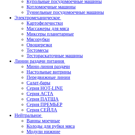
Купольные посудомоечные машины
Котломоечные машины
Туннельные посудомоечные машины
Электромеханическое
Картофелечистки
Массажеры для мяса
Миксеры планетарные
Мясорубки
Овощерезки
Тестомесы
Тестораскаточные машины
Линии раздачи питания
Мини-линия раздачи
Настольные витрины
Передвижные линии
Салат-бары
Серия HOT-LINE
Серия АСТА
Серия ПАТША
Серия ПРЕМЬЕР
Серия СЕЙЛА
Нейтральное
Ванны моечные
Колоды для рубки мяса
Модули нижние