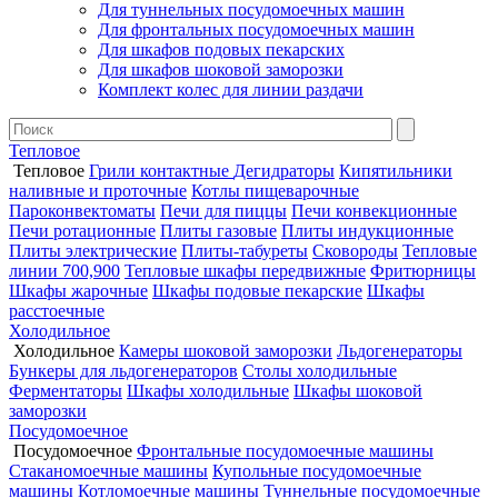
Для туннельных посудомоечных машин
Для фронтальных посудомоечных машин
Для шкафов подовых пекарских
Для шкафов шоковой заморозки
Комплект колес для линии раздачи
Тепловое
Тепловое
Грили контактные
Дегидраторы
Кипятильники
наливные и проточные
Котлы пищеварочные
Пароконвектоматы
Печи для пиццы
Печи конвекционные
Печи ротационные
Плиты газовые
Плиты индукционные
Плиты электрические
Плиты-табуреты
Сковороды
Тепловые
линии 700,900
Тепловые шкафы передвижные
Фритюрницы
Шкафы жарочные
Шкафы подовые пекарские
Шкафы
расстоечные
Холодильное
Холодильное
Камеры шоковой заморозки
Льдогенераторы
Бункеры для льдогенераторов
Столы холодильные
Ферментаторы
Шкафы холодильные
Шкафы шоковой
заморозки
Посудомоечное
Посудомоечное
Фронтальные посудомоечные машины
Стаканомоечные машины
Купольные посудомоечные
машины
Котломоечные машины
Туннельные посудомоечные