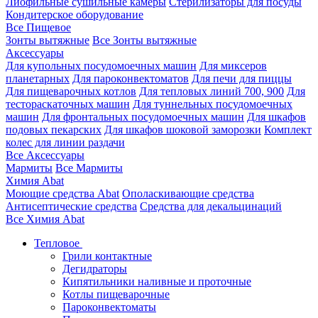
Лиофильные сушильные камеры
Стерилизаторы для посуды
Кондитерское оборудование
Все Пищевое
Зонты вытяжные
Все Зонты вытяжные
Аксессуары
Для купольных посудомоечных машин
Для миксеров
планетарных
Для пароконвектоматов
Для печи для пиццы
Для пищеварочных котлов
Для тепловых линий 700, 900
Для
тестораскаточных машин
Для туннельных посудомоечных
машин
Для фронтальных посудомоечных машин
Для шкафов
подовых пекарских
Для шкафов шоковой заморозки
Комплект
колес для линии раздачи
Все Аксессуары
Мармиты
Все Мармиты
Химия Abat
Моющие средства Abat
Ополаскивающие средства
Антисептические средства
Средства для декальцинаций
Все Химия Abat
Тепловое
Грили контактные
Дегидраторы
Кипятильники наливные и проточные
Котлы пищеварочные
Пароконвектоматы