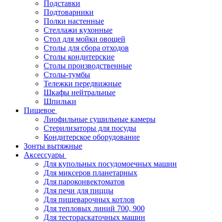
Подставки
Подтоварники
Полки настенные
Стеллажи кухонные
Стол для мойки овощей
Столы для сбора отходов
Столы кондитерские
Столы производственные
Столы-тумбы
Тележки передвижные
Шкафы нейтральные
Шпильки
Пищевое
Лиофильные сушильные камеры
Стерилизаторы для посуды
Кондитерское оборудование
Зонты вытяжные
Аксессуары
Для купольных посудомоечных машин
Для миксеров планетарных
Для пароконвектоматов
Для печи для пиццы
Для пищеварочных котлов
Для тепловых линий 700, 900
Для тестораскаточных машин