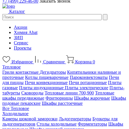
+7 (499) 229-46-00
Заказать звонок
Каталог
Акции
Химия Abat
ЗИП
Сервис
Проекты
Избранное
Сравнение
Корзина
0
Тепловое
Грили контактные
Дегидраторы
Кипятильники наливные и
проточные
Котлы пищеварочные
Пароконвектоматы
Печи
для пиццы
Печи конвекционные
Печи ротационные
Плиты
газовые
Плиты индукционные
Плиты электрические
Плиты-
табуреты
Сковороды
Тепловые линии 700,900
Тепловые
шкафы передвижные
Фритюрницы
Шкафы жарочные
Шкафы
подовые пекарские
Шкафы расстоечные
Все Тепловое
Холодильное
Камеры шоковой заморозки
Льдогенераторы
Бункеры для
льдогенераторов
Столы холодильные
Ферментаторы
Шкафы