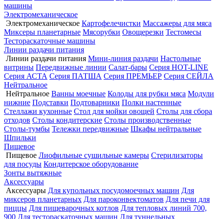
машины
Электромеханическое
Электромеханическое
Картофелечистки
Массажеры для мяса
Миксеры планетарные
Мясорубки
Овощерезки
Тестомесы
Тестораскаточные машины
Линии раздачи питания
Линии раздачи питания
Мини-линия раздачи
Настольные
витрины
Передвижные линии
Салат-бары
Серия HOT-LINE
Серия АСТА
Серия ПАТША
Серия ПРЕМЬЕР
Серия СЕЙЛА
Нейтральное
Нейтральное
Ванны моечные
Колоды для рубки мяса
Модули
нижние
Подставки
Подтоварники
Полки настенные
Стеллажи кухонные
Стол для мойки овощей
Столы для сбора
отходов
Столы кондитерские
Столы производственные
Столы-тумбы
Тележки передвижные
Шкафы нейтральные
Шпильки
Пищевое
Пищевое
Лиофильные сушильные камеры
Стерилизаторы
для посуды
Кондитерское оборудование
Зонты вытяжные
Аксессуары
Аксессуары
Для купольных посудомоечных машин
Для
миксеров планетарных
Для пароконвектоматов
Для печи для
пиццы
Для пищеварочных котлов
Для тепловых линий 700,
900
Для тестораскаточных машин
Для туннельных