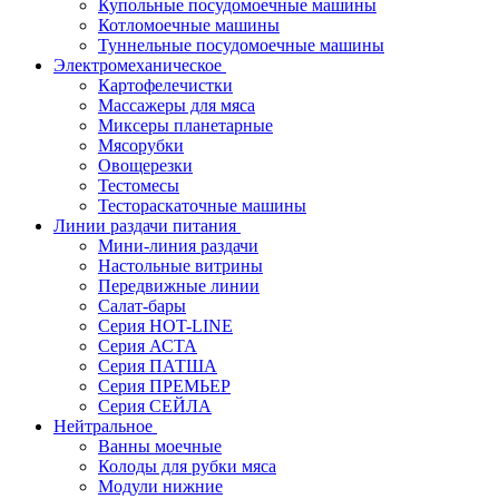
Купольные посудомоечные машины
Котломоечные машины
Туннельные посудомоечные машины
Электромеханическое
Картофелечистки
Массажеры для мяса
Миксеры планетарные
Мясорубки
Овощерезки
Тестомесы
Тестораскаточные машины
Линии раздачи питания
Мини-линия раздачи
Настольные витрины
Передвижные линии
Салат-бары
Серия HOT-LINE
Серия АСТА
Серия ПАТША
Серия ПРЕМЬЕР
Серия СЕЙЛА
Нейтральное
Ванны моечные
Колоды для рубки мяса
Модули нижние