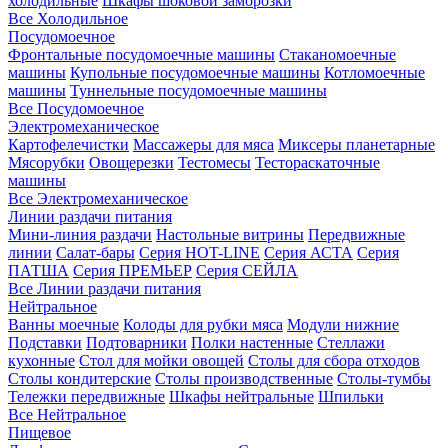
холодильные
Шкафы шоковой заморозки
Все Холодильное
Посудомоечное
Фронтальные посудомоечные машины
Стаканомоечные
машины
Купольные посудомоечные машины
Котломоечные
машины
Туннельные посудомоечные машины
Все Посудомоечное
Электромеханическое
Картофелечистки
Массажеры для мяса
Миксеры планетарные
Мясорубки
Овощерезки
Тестомесы
Тестораскаточные
машины
Все Электромеханическое
Линии раздачи питания
Мини-линия раздачи
Настольные витрины
Передвижные
линии
Салат-бары
Серия HOT-LINE
Серия АСТА
Серия
ПАТША
Серия ПРЕМЬЕР
Серия СЕЙЛА
Все Линии раздачи питания
Нейтральное
Ванны моечные
Колоды для рубки мяса
Модули нижние
Подставки
Подтоварники
Полки настенные
Стеллажи
кухонные
Стол для мойки овощей
Столы для сбора отходов
Столы кондитерские
Столы производственные
Столы-тумбы
Тележки передвижные
Шкафы нейтральные
Шпильки
Все Нейтральное
Пищевое