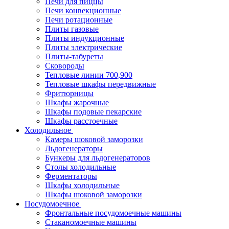
Печи для пиццы
Печи конвекционные
Печи ротационные
Плиты газовые
Плиты индукционные
Плиты электрические
Плиты-табуреты
Сковороды
Тепловые линии 700,900
Тепловые шкафы передвижные
Фритюрницы
Шкафы жарочные
Шкафы подовые пекарские
Шкафы расстоечные
Холодильное
Камеры шоковой заморозки
Льдогенераторы
Бункеры для льдогенераторов
Столы холодильные
Ферментаторы
Шкафы холодильные
Шкафы шоковой заморозки
Посудомоечное
Фронтальные посудомоечные машины
Стаканомоечные машины