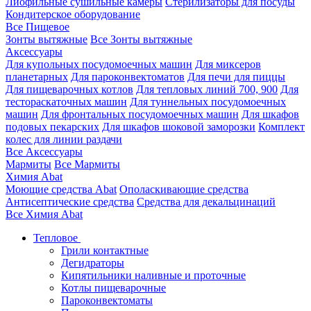
Лиофильные сушильные камеры
Стерилизаторы для посуды
Кондитерское оборудование
Все Пищевое
Зонты вытяжные
Все Зонты вытяжные
Аксессуары
Для купольных посудомоечных машин
Для миксеров
планетарных
Для пароконвектоматов
Для печи для пиццы
Для пищеварочных котлов
Для тепловых линий 700, 900
Для
тестораскаточных машин
Для туннельных посудомоечных
машин
Для фронтальных посудомоечных машин
Для шкафов
подовых пекарских
Для шкафов шоковой заморозки
Комплект
колес для линии раздачи
Все Аксессуары
Мармиты
Все Мармиты
Химия Abat
Моющие средства Abat
Ополаскивающие средства
Антисептические средства
Средства для декальцинаций
Все Химия Abat
Тепловое
Грили контактные
Дегидраторы
Кипятильники наливные и проточные
Котлы пищеварочные
Пароконвектоматы