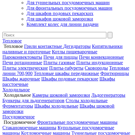
Для туннельных посудомоечных машин
Для фронтальных посудомоечных машин
Для шкафов подовых пекарских
Для шкафов шоковой заморозки
Комплект колес для линии раздачи
Тепловое
Тепловое
Грили контактные
Дегидраторы
Кипятильники
наливные и проточные
Котлы пищеварочные
Пароконвектоматы
Печи для пиццы
Печи конвекционные
Печи ротационные
Плиты газовые
Плиты индукционные
Плиты электрические
Плиты-табуреты
Сковороды
Тепловые
линии 700,900
Тепловые шкафы передвижные
Фритюрницы
Шкафы жарочные
Шкафы подовые пекарские
Шкафы
расстоечные
Холодильное
Холодильное
Камеры шоковой заморозки
Льдогенераторы
Бункеры для льдогенераторов
Столы холодильные
Ферментаторы
Шкафы холодильные
Шкафы шоковой
заморозки
Посудомоечное
Посудомоечное
Фронтальные посудомоечные машины
Стаканомоечные машины
Купольные посудомоечные
машины
Котломоечные машины
Туннельные посудомоечные