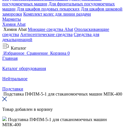
посудомоечных машин
Для фронтальных посудомоечных
машин
Для шкафов подовых пекарских
Для шкафов шоковой
заморозки
Комплект колес для линии раздачи
Мармиты
Химия Abat
Химия Abat
Моющие средства Abat
Ополаскивающие
средства
Антисептические средства
Средства для
декальцинаций
Каталог
Избранное
Сравнение
Корзина
0
Главная
Каталог оборудования
Нейтральное
Подставки
Подставка ПФПМ-5-1 для стаканомоечных машин МПК-400
Товар добавлен в корзину
Подставка ПФПМ-5-1 для стаканомоечных машин
МПК-400