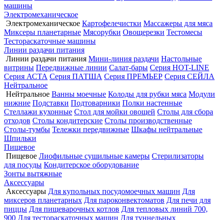
машины
Электромеханическое
Электромеханическое
Картофелечистки
Массажеры для мяса
Миксеры планетарные
Мясорубки
Овощерезки
Тестомесы
Тестораскаточные машины
Линии раздачи питания
Линии раздачи питания
Мини-линия раздачи
Настольные
витрины
Передвижные линии
Салат-бары
Серия HOT-LINE
Серия АСТА
Серия ПАТША
Серия ПРЕМЬЕР
Серия СЕЙЛА
Нейтральное
Нейтральное
Ванны моечные
Колоды для рубки мяса
Модули
нижние
Подставки
Подтоварники
Полки настенные
Стеллажи кухонные
Стол для мойки овощей
Столы для сбора
отходов
Столы кондитерские
Столы производственные
Столы-тумбы
Тележки передвижные
Шкафы нейтральные
Шпильки
Пищевое
Пищевое
Лиофильные сушильные камеры
Стерилизаторы
для посуды
Кондитерское оборудование
Зонты вытяжные
Аксессуары
Аксессуары
Для купольных посудомоечных машин
Для
миксеров планетарных
Для пароконвектоматов
Для печи для
пиццы
Для пищеварочных котлов
Для тепловых линий 700,
900
Для тестораскаточных машин
Для туннельных