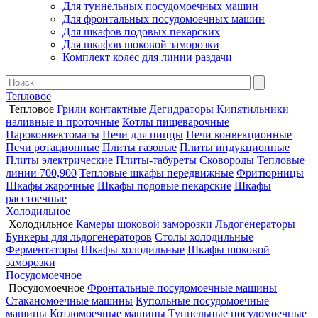
Для туннельных посудомоечных машин
Для фронтальных посудомоечных машин
Для шкафов подовых пекарских
Для шкафов шоковой заморозки
Комплект колес для линии раздачи
Тепловое
Тепловое
Грили контактные
Дегидраторы
Кипятильники
наливные и проточные
Котлы пищеварочные
Пароконвектоматы
Печи для пиццы
Печи конвекционные
Печи ротационные
Плиты газовые
Плиты индукционные
Плиты электрические
Плиты-табуреты
Сковороды
Тепловые
линии 700,900
Тепловые шкафы передвижные
Фритюрницы
Шкафы жарочные
Шкафы подовые пекарские
Шкафы
расстоечные
Холодильное
Холодильное
Камеры шоковой заморозки
Льдогенераторы
Бункеры для льдогенераторов
Столы холодильные
Ферментаторы
Шкафы холодильные
Шкафы шоковой
заморозки
Посудомоечное
Посудомоечное
Фронтальные посудомоечные машины
Стаканомоечные машины
Купольные посудомоечные
машины
Котломоечные машины
Туннельные посудомоечные