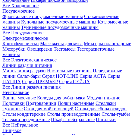
холодильные
Шкафы шоковой заморозки
Все Холодильное
Посудомоечное
Фронтальные посудомоечные машины
Стаканомоечные
машины
Купольные посудомоечные машины
Котломоечные
машины
Туннельные посудомоечные машины
Все Посудомоечное
Электромеханическое
Картофелечистки
Массажеры для мяса
Миксеры планетарные
Мясорубки
Овощерезки
Тестомесы
Тестораскаточные
машины
Все Электромеханическое
Линии раздачи питания
Мини-линия раздачи
Настольные витрины
Передвижные
линии
Салат-бары
Серия HOT-LINE
Серия АСТА
Серия
ПАТША
Серия ПРЕМЬЕР
Серия СЕЙЛА
Все Линии раздачи питания
Нейтральное
Ванны моечные
Колоды для рубки мяса
Модули нижние
Подставки
Подтоварники
Полки настенные
Стеллажи
кухонные
Стол для мойки овощей
Столы для сбора отходов
Столы кондитерские
Столы производственные
Столы-тумбы
Тележки передвижные
Шкафы нейтральные
Шпильки
Все Нейтральное
Пищевое