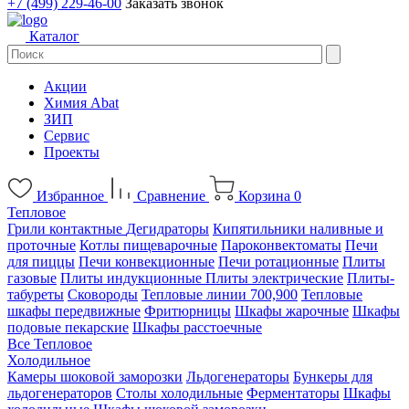
+7 (499) 229-46-00
Заказать звонок
Каталог
Акции
Химия Abat
ЗИП
Сервис
Проекты
Избранное
Сравнение
Корзина
0
Тепловое
Грили контактные
Дегидраторы
Кипятильники наливные и
проточные
Котлы пищеварочные
Пароконвектоматы
Печи
для пиццы
Печи конвекционные
Печи ротационные
Плиты
газовые
Плиты индукционные
Плиты электрические
Плиты-
табуреты
Сковороды
Тепловые линии 700,900
Тепловые
шкафы передвижные
Фритюрницы
Шкафы жарочные
Шкафы
подовые пекарские
Шкафы расстоечные
Все Тепловое
Холодильное
Камеры шоковой заморозки
Льдогенераторы
Бункеры для
льдогенераторов
Столы холодильные
Ферментаторы
Шкафы