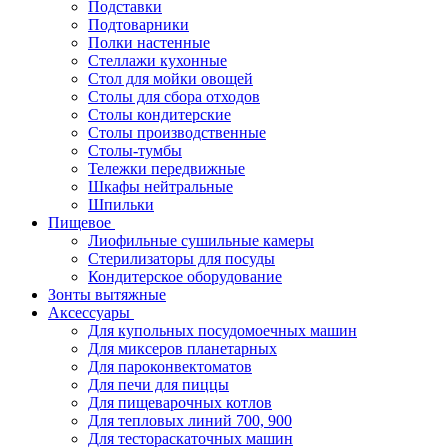
Подставки
Подтоварники
Полки настенные
Стеллажи кухонные
Стол для мойки овощей
Столы для сбора отходов
Столы кондитерские
Столы производственные
Столы-тумбы
Тележки передвижные
Шкафы нейтральные
Шпильки
Пищевое
Лиофильные сушильные камеры
Стерилизаторы для посуды
Кондитерское оборудование
Зонты вытяжные
Аксессуары
Для купольных посудомоечных машин
Для миксеров планетарных
Для пароконвектоматов
Для печи для пиццы
Для пищеварочных котлов
Для тепловых линий 700, 900
Для тестораскаточных машин