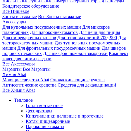
Лиофильные сушильные камеры
Стерилизаторы для посуды
Кондитерское оборудование
Все Пищевое
Зонты вытяжные
Все Зонты вытяжные
Аксессуары
Для купольных посудомоечных машин
Для миксеров
планетарных
Для пароконвектоматов
Для печи для пиццы
Для пищеварочных котлов
Для тепловых линий 700, 900
Для
тестораскаточных машин
Для туннельных посудомоечных
машин
Для фронтальных посудомоечных машин
Для шкафов
подовых пекарских
Для шкафов шоковой заморозки
Комплект
колес для линии раздачи
Все Аксессуары
Мармиты
Все Мармиты
Химия Abat
Моющие средства Abat
Ополаскивающие средства
Антисептические средства
Средства для декальцинаций
Все Химия Abat
Тепловое
Грили контактные
Дегидраторы
Кипятильники наливные и проточные
Котлы пищеварочные
Пароконвектоматы