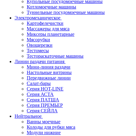
Купольные посудомоечные машины
Котломоечные машины
Туннельные посудомоечные машины
Электромеханическое
Картофелечистки
Массажеры для мяса
Миксеры планетарные
Мясорубки
Овощерезки
Тестомесы
Тестораскаточные машины
Линии раздачи питания
Мини-линия раздачи
Настольные витрины
Передвижные линии
Салат-бары
Серия HOT-LINE
Серия АСТА
Серия ПАТША
Серия ПРЕМЬЕР
Серия СЕЙЛА
Нейтральное
Ванны моечные
Колоды для рубки мяса
Модули нижние