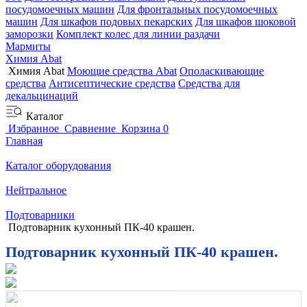
посудомоечных машин
Для фронтальных посудомоечных
машин
Для шкафов подовых пекарских
Для шкафов шоковой
заморозки
Комплект колес для линии раздачи
Мармиты
Химия Abat
Химия Abat
Моющие средства Abat
Ополаскивающие
средства
Антисептические средства
Средства для
декальцинаций
Каталог
Избранное
Сравнение
Корзина
0
Главная
Каталог оборудования
Нейтральное
Подтоварники
Подтоварник кухонный ПК-40 крашен.
Подтоварник кухонный ПК-40 крашен.