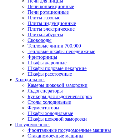
Печи для пиццы
Печи конвекционные
Печи ротационные
Плиты газовые
Плиты индукционные
Плиты электрические
Плиты-табуреты
Сковороды
Тепловые линии 700,900
Тепловые шкафы передвижные
Фритюрницы
Шкафы жарочные
Шкафы подовые пекарские
Шкафы расстоечные
Холодильное
Камеры шоковой заморозки
Льдогенераторы
Бункеры для льдогенераторов
Столы холодильные
Ферментаторы
Шкафы холодильные
Шкафы шоковой заморозки
Посудомоечное
Фронтальные посудомоечные машины
Стаканомоечные машины