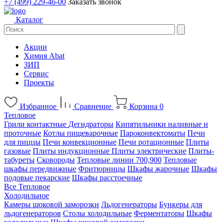
+7 (499) 229-46-00
Заказать звонок
Каталог
Акции
Химия Abat
ЗИП
Сервис
Проекты
Избранное
Сравнение
Корзина
0
Тепловое
Грили контактные
Дегидраторы
Кипятильники наливные и
проточные
Котлы пищеварочные
Пароконвектоматы
Печи
для пиццы
Печи конвекционные
Печи ротационные
Плиты
газовые
Плиты индукционные
Плиты электрические
Плиты-
табуреты
Сковороды
Тепловые линии 700,900
Тепловые
шкафы передвижные
Фритюрницы
Шкафы жарочные
Шкафы
подовые пекарские
Шкафы расстоечные
Все Тепловое
Холодильное
Камеры шоковой заморозки
Льдогенераторы
Бункеры для
льдогенераторов
Столы холодильные
Ферментаторы
Шкафы