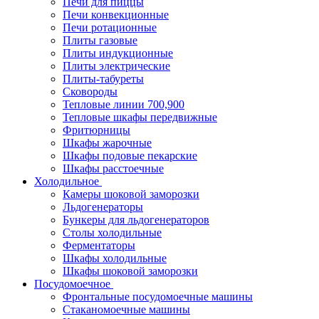
Печи для пиццы
Печи конвекционные
Печи ротационные
Плиты газовые
Плиты индукционные
Плиты электрические
Плиты-табуреты
Сковороды
Тепловые линии 700,900
Тепловые шкафы передвижные
Фритюрницы
Шкафы жарочные
Шкафы подовые пекарские
Шкафы расстоечные
Холодильное
Камеры шоковой заморозки
Льдогенераторы
Бункеры для льдогенераторов
Столы холодильные
Ферментаторы
Шкафы холодильные
Шкафы шоковой заморозки
Посудомоечное
Фронтальные посудомоечные машины
Стаканомоечные машины