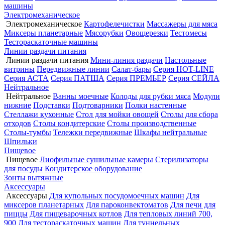
машины
Электромеханическое
Электромеханическое
Картофелечистки
Массажеры для мяса
Миксеры планетарные
Мясорубки
Овощерезки
Тестомесы
Тестораскаточные машины
Линии раздачи питания
Линии раздачи питания
Мини-линия раздачи
Настольные
витрины
Передвижные линии
Салат-бары
Серия HOT-LINE
Серия АСТА
Серия ПАТША
Серия ПРЕМЬЕР
Серия СЕЙЛА
Нейтральное
Нейтральное
Ванны моечные
Колоды для рубки мяса
Модули
нижние
Подставки
Подтоварники
Полки настенные
Стеллажи кухонные
Стол для мойки овощей
Столы для сбора
отходов
Столы кондитерские
Столы производственные
Столы-тумбы
Тележки передвижные
Шкафы нейтральные
Шпильки
Пищевое
Пищевое
Лиофильные сушильные камеры
Стерилизаторы
для посуды
Кондитерское оборудование
Зонты вытяжные
Аксессуары
Аксессуары
Для купольных посудомоечных машин
Для
миксеров планетарных
Для пароконвектоматов
Для печи для
пиццы
Для пищеварочных котлов
Для тепловых линий 700,
900
Для тестораскаточных машин
Для туннельных