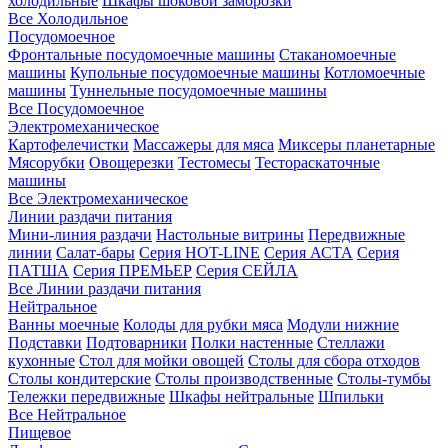
холодильные
Шкафы шоковой заморозки
Все Холодильное
Посудомоечное
Фронтальные посудомоечные машины
Стаканомоечные
машины
Купольные посудомоечные машины
Котломоечные
машины
Туннельные посудомоечные машины
Все Посудомоечное
Электромеханическое
Картофелечистки
Массажеры для мяса
Миксеры планетарные
Мясорубки
Овощерезки
Тестомесы
Тестораскаточные
машины
Все Электромеханическое
Линии раздачи питания
Мини-линия раздачи
Настольные витрины
Передвижные
линии
Салат-бары
Серия HOT-LINE
Серия АСТА
Серия
ПАТША
Серия ПРЕМЬЕР
Серия СЕЙЛА
Все Линии раздачи питания
Нейтральное
Ванны моечные
Колоды для рубки мяса
Модули нижние
Подставки
Подтоварники
Полки настенные
Стеллажи
кухонные
Стол для мойки овощей
Столы для сбора отходов
Столы кондитерские
Столы производственные
Столы-тумбы
Тележки передвижные
Шкафы нейтральные
Шпильки
Все Нейтральное
Пищевое