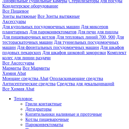
Лиофильные сушильные камеры
Стерилизаторы для посуды
Кондитерское оборудование
Все Пищевое
Зонты вытяжные
Все Зонты вытяжные
Аксессуары
Для купольных посудомоечных машин
Для миксеров
планетарных
Для пароконвектоматов
Для печи для пиццы
Для пищеварочных котлов
Для тепловых линий 700, 900
Для
тестораскаточных машин
Для туннельных посудомоечных
машин
Для фронтальных посудомоечных машин
Для шкафов
подовых пекарских
Для шкафов шоковой заморозки
Комплект
колес для линии раздачи
Все Аксессуары
Мармиты
Все Мармиты
Химия Abat
Моющие средства Abat
Ополаскивающие средства
Антисептические средства
Средства для декальцинаций
Все Химия Abat
Тепловое
Грили контактные
Дегидраторы
Кипятильники наливные и проточные
Котлы пищеварочные
Пароконвектоматы