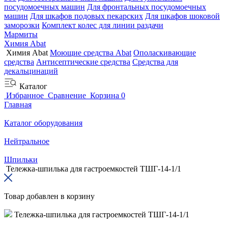
посудомоечных машин
Для фронтальных посудомоечных
машин
Для шкафов подовых пекарских
Для шкафов шоковой
заморозки
Комплект колес для линии раздачи
Мармиты
Химия Abat
Химия Abat
Моющие средства Abat
Ополаскивающие
средства
Антисептические средства
Средства для
декальцинаций
Каталог
Избранное
Сравнение
Корзина
0
Главная
Каталог оборудования
Нейтральное
Шпильки
Тележка-шпилька для гастроемкостей ТШГ-14-1/1
Товар добавлен в корзину
Тележка-шпилька для гастроемкостей ТШГ-14-1/1