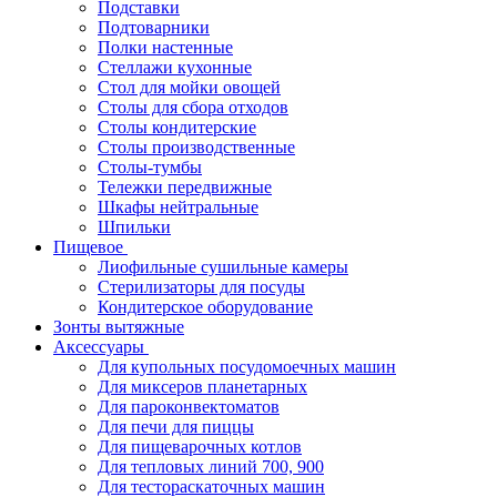
Подставки
Подтоварники
Полки настенные
Стеллажи кухонные
Стол для мойки овощей
Столы для сбора отходов
Столы кондитерские
Столы производственные
Столы-тумбы
Тележки передвижные
Шкафы нейтральные
Шпильки
Пищевое
Лиофильные сушильные камеры
Стерилизаторы для посуды
Кондитерское оборудование
Зонты вытяжные
Аксессуары
Для купольных посудомоечных машин
Для миксеров планетарных
Для пароконвектоматов
Для печи для пиццы
Для пищеварочных котлов
Для тепловых линий 700, 900
Для тестораскаточных машин