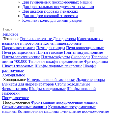
Для туннельных посудомоечных машин
Для фронтальных посудомоечных машин
Для шкафов подовых пекарских
Для шкафов шоковой заморозки
Комплект колес для линии раздачи
Тепловое
Тепловое
Грили контактные
Дегидраторы
Кипятильники
наливные и проточные
Котлы пищеварочные
Пароконвектоматы
Печи для пиццы
Печи конвекционные
Печи ротационные
Плиты газовые
Плиты индукционные
Плиты электрические
Плиты-табуреты
Сковороды
Тепловые
линии 700,900
Тепловые шкафы передвижные
Фритюрницы
Шкафы жарочные
Шкафы подовые пекарские
Шкафы
расстоечные
Холодильное
Холодильное
Камеры шоковой заморозки
Льдогенераторы
Бункеры для льдогенераторов
Столы холодильные
Ферментаторы
Шкафы холодильные
Шкафы шоковой
заморозки
Посудомоечное
Посудомоечное
Фронтальные посудомоечные машины
Стаканомоечные машины
Купольные посудомоечные
машины
Котломоечные машины
Туннельные посудомоечные