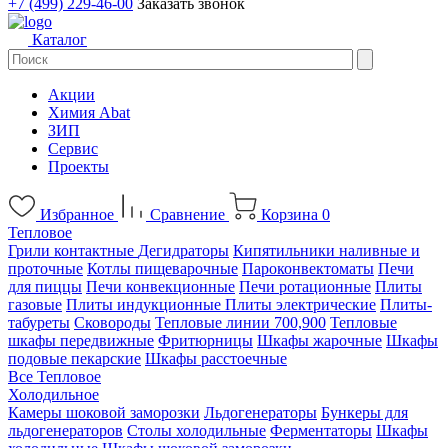
+7 (499) 229-46-00
Заказать звонок
Каталог
Акции
Химия Abat
ЗИП
Сервис
Проекты
Избранное
Сравнение
Корзина
0
Тепловое
Грили контактные
Дегидраторы
Кипятильники наливные и
проточные
Котлы пищеварочные
Пароконвектоматы
Печи
для пиццы
Печи конвекционные
Печи ротационные
Плиты
газовые
Плиты индукционные
Плиты электрические
Плиты-
табуреты
Сковороды
Тепловые линии 700,900
Тепловые
шкафы передвижные
Фритюрницы
Шкафы жарочные
Шкафы
подовые пекарские
Шкафы расстоечные
Все Тепловое
Холодильное
Камеры шоковой заморозки
Льдогенераторы
Бункеры для
льдогенераторов
Столы холодильные
Ферментаторы
Шкафы