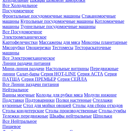
холодильные
Шкафы шоковой заморозки
Все Холодильное
Посудомоечное
Фронтальные посудомоечные машины
Стаканомоечные
машины
Купольные посудомоечные машины
Котломоечные
машины
Туннельные посудомоечные машины
Все Посудомоечное
Электромеханическое
Картофелечистки
Массажеры для мяса
Миксеры планетарные
Мясорубки
Овощерезки
Тестомесы
Тестораскаточные
машины
Все Электромеханическое
Линии раздачи питания
Мини-линия раздачи
Настольные витрины
Передвижные
линии
Салат-бары
Серия HOT-LINE
Серия АСТА
Серия
ПАТША
Серия ПРЕМЬЕР
Серия СЕЙЛА
Все Линии раздачи питания
Нейтральное
Ванны моечные
Колоды для рубки мяса
Модули нижние
Подставки
Подтоварники
Полки настенные
Стеллажи
кухонные
Стол для мойки овощей
Столы для сбора отходов
Столы кондитерские
Столы производственные
Столы-тумбы
Тележки передвижные
Шкафы нейтральные
Шпильки
Все Нейтральное
Пищевое