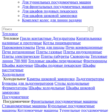
Для туннельных посудомоечных машин
Для фронтальных посудомоечных машин
Для шкафов подовых пекарских
Для шкафов шоковой заморозки
Комплект колес для линии раздачи
Тепловое
Тепловое
Грили контактные
Дегидраторы
Кипятильники
наливные и проточные
Котлы пищеварочные
Пароконвектоматы
Печи для пиццы
Печи конвекционные
Печи ротационные
Плиты газовые
Плиты индукционные
Плиты электрические
Плиты-табуреты
Сковороды
Тепловые
линии 700,900
Тепловые шкафы передвижные
Фритюрницы
Шкафы жарочные
Шкафы подовые пекарские
Шкафы
расстоечные
Холодильное
Холодильное
Камеры шоковой заморозки
Льдогенераторы
Бункеры для льдогенераторов
Столы холодильные
Ферментаторы
Шкафы холодильные
Шкафы шоковой
заморозки
Посудомоечное
Посудомоечное
Фронтальные посудомоечные машины
Стаканомоечные машины
Купольные посудомоечные
машины
Котломоечные машины
Туннельные посудомоечные