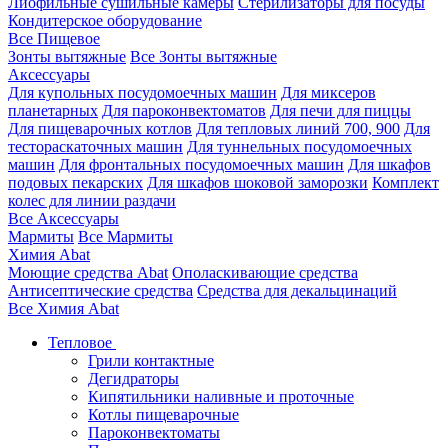
Лиофильные сушильные камеры
Стерилизаторы для посуды
Кондитерское оборудование
Все Пищевое
Зонты вытяжные
Все Зонты вытяжные
Аксессуары
Для купольных посудомоечных машин
Для миксеров
планетарных
Для пароконвектоматов
Для печи для пиццы
Для пищеварочных котлов
Для тепловых линий 700, 900
Для
тестораскаточных машин
Для туннельных посудомоечных
машин
Для фронтальных посудомоечных машин
Для шкафов
подовых пекарских
Для шкафов шоковой заморозки
Комплект
колес для линии раздачи
Все Аксессуары
Мармиты
Все Мармиты
Химия Abat
Моющие средства Abat
Ополаскивающие средства
Антисептические средства
Средства для декальцинаций
Все Химия Abat
Тепловое
Грили контактные
Дегидраторы
Кипятильники наливные и проточные
Котлы пищеварочные
Пароконвектоматы