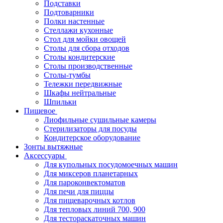
Подставки
Подтоварники
Полки настенные
Стеллажи кухонные
Стол для мойки овощей
Столы для сбора отходов
Столы кондитерские
Столы производственные
Столы-тумбы
Тележки передвижные
Шкафы нейтральные
Шпильки
Пищевое
Лиофильные сушильные камеры
Стерилизаторы для посуды
Кондитерское оборудование
Зонты вытяжные
Аксессуары
Для купольных посудомоечных машин
Для миксеров планетарных
Для пароконвектоматов
Для печи для пиццы
Для пищеварочных котлов
Для тепловых линий 700, 900
Для тестораскаточных машин