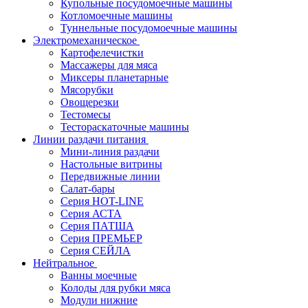
Купольные посудомоечные машины
Котломоечные машины
Туннельные посудомоечные машины
Электромеханическое
Картофелечистки
Массажеры для мяса
Миксеры планетарные
Мясорубки
Овощерезки
Тестомесы
Тестораскаточные машины
Линии раздачи питания
Мини-линия раздачи
Настольные витрины
Передвижные линии
Салат-бары
Серия HOT-LINE
Серия АСТА
Серия ПАТША
Серия ПРЕМЬЕР
Серия СЕЙЛА
Нейтральное
Ванны моечные
Колоды для рубки мяса
Модули нижние