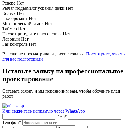
Реверс
Нет
Рычаг подъема/опускания дежи
Нет
Колеса
Нет
Пьезорозжиг
Нет
Механический замок
Нет
Таймер
Нет
Насос принудительного слива
Нет
Лавовый
Нет
Газ-контроль
Нет
Вы еще не просматривали другие товары.
Посмотрите, что мы
для вас подготовили
Оставьте заявку на профессиональное
проектирование
Оставьте заявку и мы перезвоним вам, чтобы обсудить план
работ
Или свяжитесь напрямую через
WhatsApp
Имя
*
Телефон
*