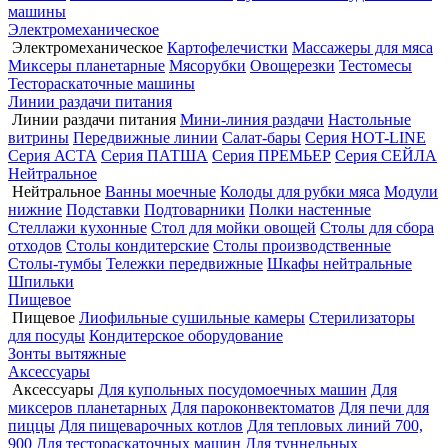
машины
Электромеханическое
Электромеханическое
Картофелечистки
Массажеры для мяса
Миксеры планетарные
Мясорубки
Овощерезки
Тестомесы
Тестораскаточные машины
Линии раздачи питания
Линии раздачи питания
Мини-линия раздачи
Настольные
витрины
Передвижные линии
Салат-бары
Серия HOT-LINE
Серия АСТА
Серия ПАТША
Серия ПРЕМЬЕР
Серия СЕЙЛА
Нейтральное
Нейтральное
Ванны моечные
Колоды для рубки мяса
Модули
нижние
Подставки
Подтоварники
Полки настенные
Стеллажи кухонные
Стол для мойки овощей
Столы для сбора
отходов
Столы кондитерские
Столы производственные
Столы-тумбы
Тележки передвижные
Шкафы нейтральные
Шпильки
Пищевое
Пищевое
Лиофильные сушильные камеры
Стерилизаторы
для посуды
Кондитерское оборудование
Зонты вытяжные
Аксессуары
Аксессуары
Для купольных посудомоечных машин
Для
миксеров планетарных
Для пароконвектоматов
Для печи для
пиццы
Для пищеварочных котлов
Для тепловых линий 700,
900
Для тестораскаточных машин
Для туннельных