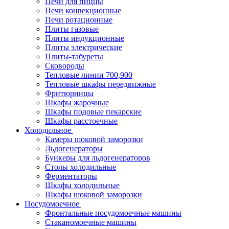
Печи для пиццы
Печи конвекционные
Печи ротационные
Плиты газовые
Плиты индукционные
Плиты электрические
Плиты-табуреты
Сковороды
Тепловые линии 700,900
Тепловые шкафы передвижные
Фритюрницы
Шкафы жарочные
Шкафы подовые пекарские
Шкафы расстоечные
Холодильное
Камеры шоковой заморозки
Льдогенераторы
Бункеры для льдогенераторов
Столы холодильные
Ферментаторы
Шкафы холодильные
Шкафы шоковой заморозки
Посудомоечное
Фронтальные посудомоечные машины
Стаканомоечные машины