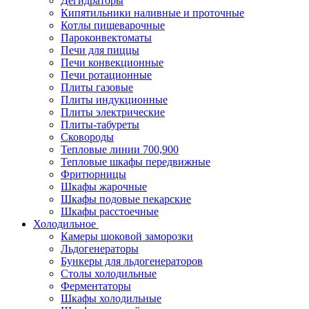
Дегидраторы
Кипятильники наливные и проточные
Котлы пищеварочные
Пароконвектоматы
Печи для пиццы
Печи конвекционные
Печи ротационные
Плиты газовые
Плиты индукционные
Плиты электрические
Плиты-табуреты
Сковороды
Тепловые линии 700,900
Тепловые шкафы передвижные
Фритюрницы
Шкафы жарочные
Шкафы подовые пекарские
Шкафы расстоечные
Холодильное
Камеры шоковой заморозки
Льдогенераторы
Бункеры для льдогенераторов
Столы холодильные
Ферментаторы
Шкафы холодильные