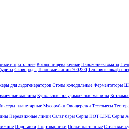
вные и проточные
Котлы пищеварочные
Пароконвектоматы
Печ
буреты
Сковороды
Тепловые линии 700,900
Тепловые шкафы пе
керы для льдогенераторов
Столы холодильные
Ферментаторы
Ш
омоечные машины
Купольные посудомоечные машины
Котломо
иксеры планетарные
Мясорубки
Овощерезки
Тестомесы
Тестор
рины
Передвижные линии
Салат-бары
Серия HOT-LINE
Серия 
нижние
Подставки
Подтоварники
Полки настенные
Стеллажи к