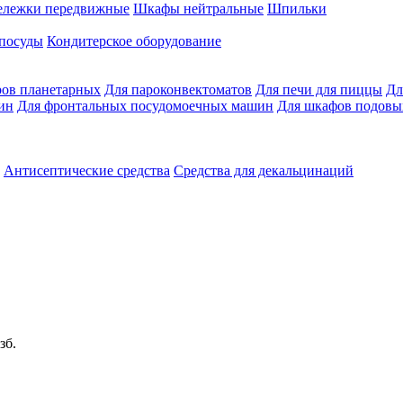
ележки передвижные
Шкафы нейтральные
Шпильки
 посуды
Кондитерское оборудование
ров планетарных
Для пароконвектоматов
Для печи для пиццы
Дл
ин
Для фронтальных посудомоечных машин
Для шкафов подовы
Антисептические средства
Средства для декальцинаций
зб.