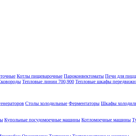
оточные
Котлы пищеварочные
Пароконвектоматы
Печи для пиц
Сковороды
Тепловые линии 700,900
Тепловые шкафы передвиж
генераторов
Столы холодильные
Ферментаторы
Шкафы холодил
ны
Купольные посудомоечные машины
Котломоечные машины
Т