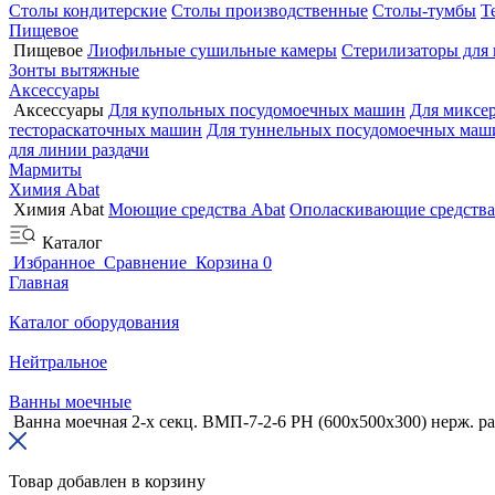
Столы кондитерские
Столы производственные
Столы-тумбы
Т
Пищевое
Пищевое
Лиофильные сушильные камеры
Стерилизаторы для
Зонты вытяжные
Аксессуары
Аксессуары
Для купольных посудомоечных машин
Для миксе
тестораскаточных машин
Для туннельных посудомоечных маш
для линии раздачи
Мармиты
Химия Abat
Химия Abat
Моющие средства Abat
Ополаскивающие средства
Каталог
Избранное
Сравнение
Корзина
0
Главная
Каталог оборудования
Нейтральное
Ванны моечные
Ванна моечная 2-х секц. ВМП-7-2-6 РН (600х500х300) нерж. ра
Товар добавлен в корзину