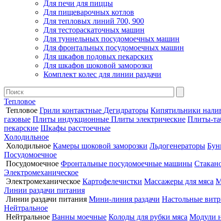
Для печи для пиццы
Для пищеварочных котлов
Для тепловых линий 700, 900
Для тестораскаточных машин
Для туннельных посудомоечных машин
Для фронтальных посудомоечных машин
Для шкафов подовых пекарских
Для шкафов шоковой заморозки
Комплект колес для линии раздачи
Тепловое
Тепловое
Грили контактные
Дегидраторы
Кипятильники нали
газовые
Плиты индукционные
Плиты электрические
Плиты-та
пекарские
Шкафы расстоечные
Холодильное
Холодильное
Камеры шоковой заморозки
Льдогенераторы
Бун
Посудомоечное
Посудомоечное
Фронтальные посудомоечные машины
Стакан
Электромеханическое
Электромеханическое
Картофелечистки
Массажеры для мяса
М
Линии раздачи питания
Линии раздачи питания
Мини-линия раздачи
Настольные вит
Нейтральное
Нейтральное
Ванны моечные
Колоды для рубки мяса
Модули 