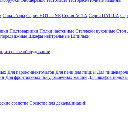
ясорубки
Овощерезки
Тестомесы
Тестораскаточные машины
и
Салат-бары
Серия HOT-LINE
Серия АСТА
Серия ПАТША
Се
авки
Подтоварники
Полки настенные
Стеллажи кухонные
Стол 
 передвижные
Шкафы нейтральные
Шпильки
ндитерское оборудование
ных
Для пароконвектоматов
Для печи для пиццы
Для пищевароч
ин
Для фронтальных посудомоечных машин
Для шкафов подовы
ские средства
Средства для декальцинаций