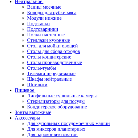
Нейтральное
Ванны моечные
Колоды для рубки мяса
Модули нижние
Подставки
Подтоварники
Полки настенные
Стеллажи кухонные
Стол для мойки овощей
Столы для сбора отходов
Столы кондитерские
Столы производственные
Столы-тумбы
Тележки передвижные
Шкафы нейтральные
Шпильки
Пищевое
Лиофильные сушильные камеры
Стерилизаторы для посуды
Кондитерское оборудование
Зонты вытяжные
Аксессуары
Для купольных посудомоечных машин
Для миксеров планетарных
Для пароконвектоматов