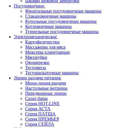
Шкафы шоковой заморозки
Посудомоечное
Фронтальные посудомоечные машины
Стаканомоечные машины
Купольные посудомоечные машины
Котломоечные машины
Туннельные посудомоечные машины
Электромеханическое
Картофелечистки
Массажеры для мяса
Миксеры планетарные
Мясорубки
Овощерезки
Тестомесы
Тестораскаточные машины
Линии раздачи питания
Мини-линия раздачи
Настольные витрины
Передвижные линии
Салат-бары
Серия HOT-LINE
Серия АСТА
Серия ПАТША
Серия ПРЕМЬЕР
Серия СЕЙЛА