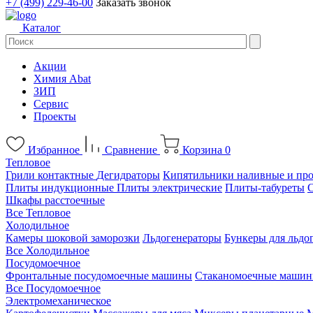
+7 (499) 229-46-00
Заказать звонок
Каталог
Акции
Химия Abat
ЗИП
Сервис
Проекты
Избранное
Сравнение
Корзина
0
Тепловое
Грили контактные
Дегидраторы
Кипятильники наливные и пр
Плиты индукционные
Плиты электрические
Плиты-табуреты
Шкафы расстоечные
Все Тепловое
Холодильное
Камеры шоковой заморозки
Льдогенераторы
Бункеры для льдо
Все Холодильное
Посудомоечное
Фронтальные посудомоечные машины
Стаканомоечные маши
Все Посудомоечное
Электромеханическое