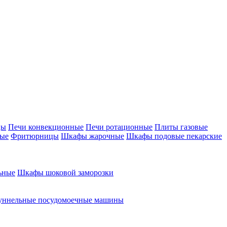
цы
Печи конвекционные
Печи ротационные
Плиты газовые
ные
Фритюрницы
Шкафы жарочные
Шкафы подовые пекарские
ьные
Шкафы шоковой заморозки
уннельные посудомоечные машины