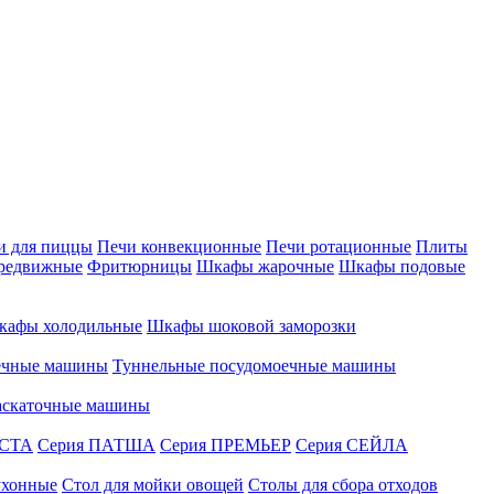
и для пиццы
Печи конвекционные
Печи ротационные
Плиты
редвижные
Фритюрницы
Шкафы жарочные
Шкафы подовые
кафы холодильные
Шкафы шоковой заморозки
ечные машины
Туннельные посудомоечные машины
аскаточные машины
АСТА
Серия ПАТША
Серия ПРЕМЬЕР
Серия СЕЙЛА
ухонные
Стол для мойки овощей
Столы для сбора отходов