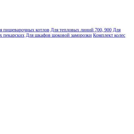
я пищеварочных котлов
Для тепловых линий 700, 900
Для
х пекарских
Для шкафов шоковой заморозки
Комплект колес