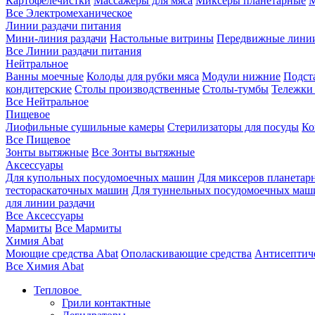
Картофелечистки
Массажеры для мяса
Миксеры планетарные
М
Все Электромеханическое
Линии раздачи питания
Мини-линия раздачи
Настольные витрины
Передвижные лини
Все Линии раздачи питания
Нейтральное
Ванны моечные
Колоды для рубки мяса
Модули нижние
Подст
кондитерские
Столы производственные
Столы-тумбы
Тележки
Все Нейтральное
Пищевое
Лиофильные сушильные камеры
Стерилизаторы для посуды
Ко
Все Пищевое
Зонты вытяжные
Все Зонты вытяжные
Аксессуары
Для купольных посудомоечных машин
Для миксеров планетар
тестораскаточных машин
Для туннельных посудомоечных маш
для линии раздачи
Все Аксессуары
Мармиты
Все Мармиты
Химия Abat
Моющие средства Abat
Ополаскивающие средства
Антисептиче
Все Химия Abat
Тепловое
Грили контактные