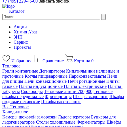
+7 (499) 229-46-00
Заказать звонок
Каталог
Акции
Химия Abat
ЗИП
Сервис
Проекты
Избранное
Сравнение
Корзина
0
Тепловое
Грили контактные
Дегидраторы
Кипятильники наливные и
проточные
Котлы пищеварочные
Пароконвектоматы
Печи
для пиццы
Печи конвекционные
Печи ротационные
Плиты
газовые
Плиты индукционные
Плиты электрические
Плиты-
табуреты
Сковороды
Тепловые линии 700,900
Тепловые
шкафы передвижные
Фритюрницы
Шкафы жарочные
Шкафы
подовые пекарские
Шкафы расстоечные
Все Тепловое
Холодильное
Камеры шоковой заморозки
Льдогенераторы
Бункеры для
льдогенераторов
Столы холодильные
Ферментаторы
Шкафы