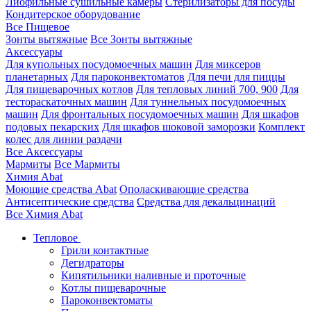
Лиофильные сушильные камеры
Стерилизаторы для посуды
Кондитерское оборудование
Все Пищевое
Зонты вытяжные
Все Зонты вытяжные
Аксессуары
Для купольных посудомоечных машин
Для миксеров
планетарных
Для пароконвектоматов
Для печи для пиццы
Для пищеварочных котлов
Для тепловых линий 700, 900
Для
тестораскаточных машин
Для туннельных посудомоечных
машин
Для фронтальных посудомоечных машин
Для шкафов
подовых пекарских
Для шкафов шоковой заморозки
Комплект
колес для линии раздачи
Все Аксессуары
Мармиты
Все Мармиты
Химия Abat
Моющие средства Abat
Ополаскивающие средства
Антисептические средства
Средства для декальцинаций
Все Химия Abat
Тепловое
Грили контактные
Дегидраторы
Кипятильники наливные и проточные
Котлы пищеварочные
Пароконвектоматы