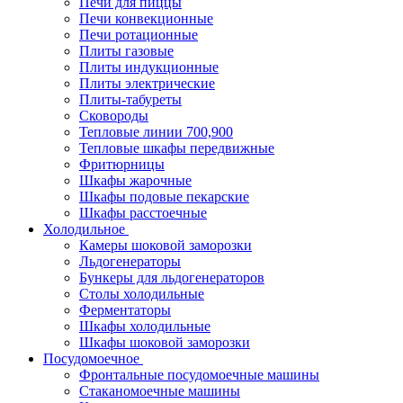
Печи для пиццы
Печи конвекционные
Печи ротационные
Плиты газовые
Плиты индукционные
Плиты электрические
Плиты-табуреты
Сковороды
Тепловые линии 700,900
Тепловые шкафы передвижные
Фритюрницы
Шкафы жарочные
Шкафы подовые пекарские
Шкафы расстоечные
Холодильное
Камеры шоковой заморозки
Льдогенераторы
Бункеры для льдогенераторов
Столы холодильные
Ферментаторы
Шкафы холодильные
Шкафы шоковой заморозки
Посудомоечное
Фронтальные посудомоечные машины
Стаканомоечные машины