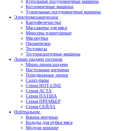
Купольные посудомоечные машины
Котломоечные машины
Туннельные посудомоечные машины
Электромеханическое
Картофелечистки
Массажеры для мяса
Миксеры планетарные
Мясорубки
Овощерезки
Тестомесы
Тестораскаточные машины
Линии раздачи питания
Мини-линия раздачи
Настольные витрины
Передвижные линии
Салат-бары
Серия HOT-LINE
Серия АСТА
Серия ПАТША
Серия ПРЕМЬЕР
Серия СЕЙЛА
Нейтральное
Ванны моечные
Колоды для рубки мяса
Модули нижние