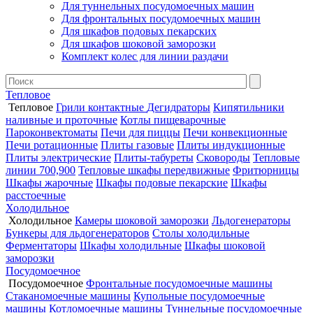
Для туннельных посудомоечных машин
Для фронтальных посудомоечных машин
Для шкафов подовых пекарских
Для шкафов шоковой заморозки
Комплект колес для линии раздачи
Тепловое
Тепловое
Грили контактные
Дегидраторы
Кипятильники
наливные и проточные
Котлы пищеварочные
Пароконвектоматы
Печи для пиццы
Печи конвекционные
Печи ротационные
Плиты газовые
Плиты индукционные
Плиты электрические
Плиты-табуреты
Сковороды
Тепловые
линии 700,900
Тепловые шкафы передвижные
Фритюрницы
Шкафы жарочные
Шкафы подовые пекарские
Шкафы
расстоечные
Холодильное
Холодильное
Камеры шоковой заморозки
Льдогенераторы
Бункеры для льдогенераторов
Столы холодильные
Ферментаторы
Шкафы холодильные
Шкафы шоковой
заморозки
Посудомоечное
Посудомоечное
Фронтальные посудомоечные машины
Стаканомоечные машины
Купольные посудомоечные
машины
Котломоечные машины
Туннельные посудомоечные