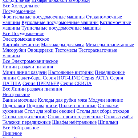
холодильные
Шкафы шоковой заморозки
Все Холодильное
Посудомоечное
Фронтальные посудомоечные машины
Стаканомоечные
машины
Купольные посудомоечные машины
Котломоечные
машины
Туннельные посудомоечные машины
Все Посудомоечное
Электромеханическое
Картофелечистки
Массажеры для мяса
Миксеры планетарные
Мясорубки
Овощерезки
Тестомесы
Тестораскаточные
машины
Все Электромеханическое
Линии раздачи питания
Мини-линия раздачи
Настольные витрины
Передвижные
линии
Салат-бары
Серия HOT-LINE
Серия АСТА
Серия
ПАТША
Серия ПРЕМЬЕР
Серия СЕЙЛА
Все Линии раздачи питания
Нейтральное
Ванны моечные
Колоды для рубки мяса
Модули нижние
Подставки
Подтоварники
Полки настенные
Стеллажи
кухонные
Стол для мойки овощей
Столы для сбора отходов
Столы кондитерские
Столы производственные
Столы-тумбы
Тележки передвижные
Шкафы нейтральные
Шпильки
Все Нейтральное
Пищевое