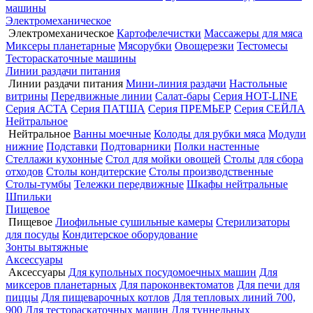
машины
Электромеханическое
Электромеханическое
Картофелечистки
Массажеры для мяса
Миксеры планетарные
Мясорубки
Овощерезки
Тестомесы
Тестораскаточные машины
Линии раздачи питания
Линии раздачи питания
Мини-линия раздачи
Настольные
витрины
Передвижные линии
Салат-бары
Серия HOT-LINE
Серия АСТА
Серия ПАТША
Серия ПРЕМЬЕР
Серия СЕЙЛА
Нейтральное
Нейтральное
Ванны моечные
Колоды для рубки мяса
Модули
нижние
Подставки
Подтоварники
Полки настенные
Стеллажи кухонные
Стол для мойки овощей
Столы для сбора
отходов
Столы кондитерские
Столы производственные
Столы-тумбы
Тележки передвижные
Шкафы нейтральные
Шпильки
Пищевое
Пищевое
Лиофильные сушильные камеры
Стерилизаторы
для посуды
Кондитерское оборудование
Зонты вытяжные
Аксессуары
Аксессуары
Для купольных посудомоечных машин
Для
миксеров планетарных
Для пароконвектоматов
Для печи для
пиццы
Для пищеварочных котлов
Для тепловых линий 700,
900
Для тестораскаточных машин
Для туннельных