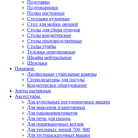
Подставки
Подтоварники
Полки настенные
Стеллажи кухонные
Стол для мойки овощей
Столы для сбора отходов
Столы кондитерские
Столы производственные
Столы-тумбы
Тележки передвижные
Шкафы нейтральные
Шпильки
Пищевое
Лиофильные сушильные камеры
Стерилизаторы для посуды
Кондитерское оборудование
Зонты вытяжные
Аксессуары
Для купольных посудомоечных машин
Для миксеров планетарных
Для пароконвектоматов
Для печи для пиццы
Для пищеварочных котлов
Для тепловых линий 700, 900
Для тестораскаточных машин