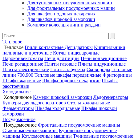
Для туннельных посудомоечных машин
Для фронтальных посудомоечных машин
Для шкафов подовых пекарских
Для шкафов шоковой заморозки
Комплект колес для линии раздачи
Тепловое
Тепловое
Грили контактные
Дегидраторы
Кипятильники
наливные и проточные
Котлы пищеварочные
Пароконвектоматы
Печи для пиццы
Печи конвекционные
Печи ротационные
Плиты газовые
Плиты индукционные
Плиты электрические
Плиты-табуреты
Сковороды
Тепловые
линии 700,900
Тепловые шкафы передвижные
Фритюрницы
Шкафы жарочные
Шкафы подовые пекарские
Шкафы
расстоечные
Холодильное
Холодильное
Камеры шоковой заморозки
Льдогенераторы
Бункеры для льдогенераторов
Столы холодильные
Ферментаторы
Шкафы холодильные
Шкафы шоковой
заморозки
Посудомоечное
Посудомоечное
Фронтальные посудомоечные машины
Стаканомоечные машины
Купольные посудомоечные
машины
Котломоечные машины
Туннельные посудомоечные