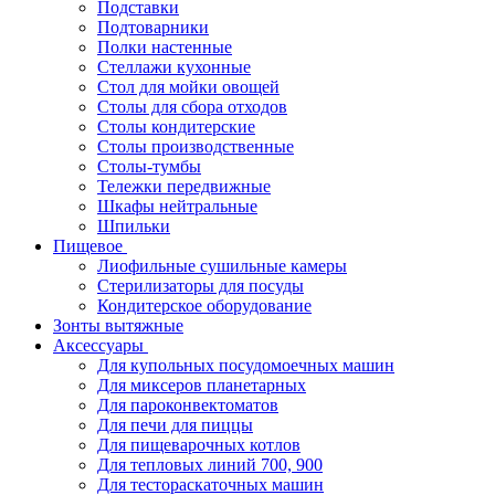
Подставки
Подтоварники
Полки настенные
Стеллажи кухонные
Стол для мойки овощей
Столы для сбора отходов
Столы кондитерские
Столы производственные
Столы-тумбы
Тележки передвижные
Шкафы нейтральные
Шпильки
Пищевое
Лиофильные сушильные камеры
Стерилизаторы для посуды
Кондитерское оборудование
Зонты вытяжные
Аксессуары
Для купольных посудомоечных машин
Для миксеров планетарных
Для пароконвектоматов
Для печи для пиццы
Для пищеварочных котлов
Для тепловых линий 700, 900
Для тестораскаточных машин