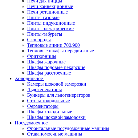
Печи для пиццы
Печи конвекционные
Печи ротационные
Плиты газовые
Плиты индукционные
Плиты электрические
Плиты-табуреты
Сковороды
Тепловые линии 700,900
Тепловые шкафы передвижные
Фритюрницы
Шкафы жарочные
Шкафы подовые пекарские
Шкафы расстоечные
Холодильное
Камеры шоковой заморозки
Льдогенераторы
Бункеры для льдогенераторов
Столы холодильные
Ферментаторы
Шкафы холодильные
Шкафы шоковой заморозки
Посудомоечное
Фронтальные посудомоечные машины
Стаканомоечные машины