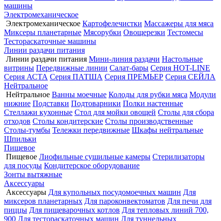
машины
Электромеханическое
Электромеханическое
Картофелечистки
Массажеры для мяса
Миксеры планетарные
Мясорубки
Овощерезки
Тестомесы
Тестораскаточные машины
Линии раздачи питания
Линии раздачи питания
Мини-линия раздачи
Настольные
витрины
Передвижные линии
Салат-бары
Серия HOT-LINE
Серия АСТА
Серия ПАТША
Серия ПРЕМЬЕР
Серия СЕЙЛА
Нейтральное
Нейтральное
Ванны моечные
Колоды для рубки мяса
Модули
нижние
Подставки
Подтоварники
Полки настенные
Стеллажи кухонные
Стол для мойки овощей
Столы для сбора
отходов
Столы кондитерские
Столы производственные
Столы-тумбы
Тележки передвижные
Шкафы нейтральные
Шпильки
Пищевое
Пищевое
Лиофильные сушильные камеры
Стерилизаторы
для посуды
Кондитерское оборудование
Зонты вытяжные
Аксессуары
Аксессуары
Для купольных посудомоечных машин
Для
миксеров планетарных
Для пароконвектоматов
Для печи для
пиццы
Для пищеварочных котлов
Для тепловых линий 700,
900
Для тестораскаточных машин
Для туннельных