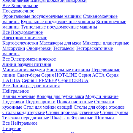
холодильные
Шкафы шоковой заморозки
Все Холодильное
Посудомоечное
Фронтальные посудомоечные машины
Стаканомоечные
машины
Купольные посудомоечные машины
Котломоечные
машины
Туннельные посудомоечные машины
Все Посудомоечное
Электромеханическое
Картофелечистки
Массажеры для мяса
Миксеры планетарные
Мясорубки
Овощерезки
Тестомесы
Тестораскаточные
машины
Все Электромеханическое
Линии раздачи питания
Мини-линия раздачи
Настольные витрины
Передвижные
линии
Салат-бары
Серия HOT-LINE
Серия АСТА
Серия
ПАТША
Серия ПРЕМЬЕР
Серия СЕЙЛА
Все Линии раздачи питания
Нейтральное
Ванны моечные
Колоды для рубки мяса
Модули нижние
Подставки
Подтоварники
Полки настенные
Стеллажи
кухонные
Стол для мойки овощей
Столы для сбора отходов
Столы кондитерские
Столы производственные
Столы-тумбы
Тележки передвижные
Шкафы нейтральные
Шпильки
Все Нейтральное
Пищевое