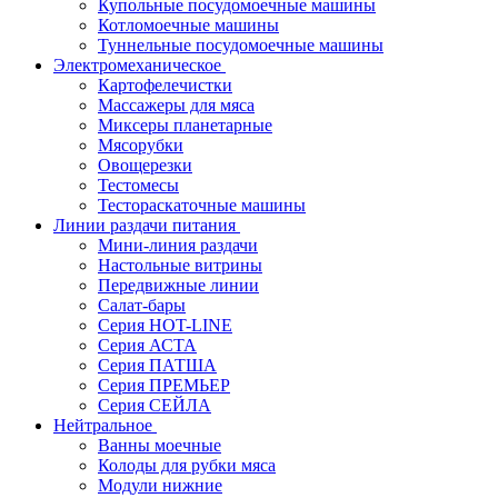
Купольные посудомоечные машины
Котломоечные машины
Туннельные посудомоечные машины
Электромеханическое
Картофелечистки
Массажеры для мяса
Миксеры планетарные
Мясорубки
Овощерезки
Тестомесы
Тестораскаточные машины
Линии раздачи питания
Мини-линия раздачи
Настольные витрины
Передвижные линии
Салат-бары
Серия HOT-LINE
Серия АСТА
Серия ПАТША
Серия ПРЕМЬЕР
Серия СЕЙЛА
Нейтральное
Ванны моечные
Колоды для рубки мяса
Модули нижние