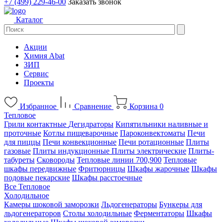
+7 (499) 229-46-00
Заказать звонок
Каталог
Акции
Химия Abat
ЗИП
Сервис
Проекты
Избранное
Сравнение
Корзина
0
Тепловое
Грили контактные
Дегидраторы
Кипятильники наливные и
проточные
Котлы пищеварочные
Пароконвектоматы
Печи
для пиццы
Печи конвекционные
Печи ротационные
Плиты
газовые
Плиты индукционные
Плиты электрические
Плиты-
табуреты
Сковороды
Тепловые линии 700,900
Тепловые
шкафы передвижные
Фритюрницы
Шкафы жарочные
Шкафы
подовые пекарские
Шкафы расстоечные
Все Тепловое
Холодильное
Камеры шоковой заморозки
Льдогенераторы
Бункеры для
льдогенераторов
Столы холодильные
Ферментаторы
Шкафы