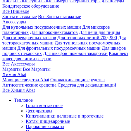
Лиофильные сушильные камеры
Стерилизаторы для посуды
Кондитерское оборудование
Все Пищевое
Зонты вытяжные
Все Зонты вытяжные
Аксессуары
Для купольных посудомоечных машин
Для миксеров
планетарных
Для пароконвектоматов
Для печи для пиццы
Для пищеварочных котлов
Для тепловых линий 700, 900
Для
тестораскаточных машин
Для туннельных посудомоечных
машин
Для фронтальных посудомоечных машин
Для шкафов
подовых пекарских
Для шкафов шоковой заморозки
Комплект
колес для линии раздачи
Все Аксессуары
Мармиты
Все Мармиты
Химия Abat
Моющие средства Abat
Ополаскивающие средства
Антисептические средства
Средства для декальцинаций
Все Химия Abat
Тепловое
Грили контактные
Дегидраторы
Кипятильники наливные и проточные
Котлы пищеварочные
Пароконвектоматы