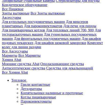
Лиофильные сушильные камеры
Стерилизаторы для посуды
Кондитерское оборудование
Все Пищевое
Зонты вытяжные
Все Зонты вытяжные
Аксессуары
Для купольных посудомоечных машин
Для миксеров
планетарных
Для пароконвектоматов
Для печи для пиццы
Для пищеварочных котлов
Для тепловых линий 700, 900
Для
тестораскаточных машин
Для туннельных посудомоечных
машин
Для фронтальных посудомоечных машин
Для шкафов
подовых пекарских
Для шкафов шоковой заморозки
Комплект
колес для линии раздачи
Все Аксессуары
Мармиты
Все Мармиты
Химия Abat
Моющие средства Abat
Ополаскивающие средства
Антисептические средства
Средства для декальцинаций
Все Химия Abat
Тепловое
Грили контактные
Дегидраторы
Кипятильники наливные и проточные
Котлы пищеварочные
Пароконвектоматы