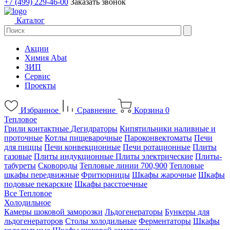
+7 (499) 229-46-00
Заказать звонок
Каталог
Акции
Химия Abat
ЗИП
Сервис
Проекты
Избранное
Сравнение
Корзина
0
Тепловое
Грили контактные
Дегидраторы
Кипятильники наливные и
проточные
Котлы пищеварочные
Пароконвектоматы
Печи
для пиццы
Печи конвекционные
Печи ротационные
Плиты
газовые
Плиты индукционные
Плиты электрические
Плиты-
табуреты
Сковороды
Тепловые линии 700,900
Тепловые
шкафы передвижные
Фритюрницы
Шкафы жарочные
Шкафы
подовые пекарские
Шкафы расстоечные
Все Тепловое
Холодильное
Камеры шоковой заморозки
Льдогенераторы
Бункеры для
льдогенераторов
Столы холодильные
Ферментаторы
Шкафы