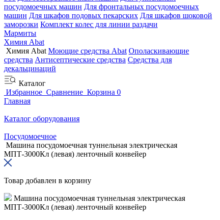
посудомоечных машин
Для фронтальных посудомоечных
машин
Для шкафов подовых пекарских
Для шкафов шоковой
заморозки
Комплект колес для линии раздачи
Мармиты
Химия Abat
Химия Abat
Моющие средства Abat
Ополаскивающие
средства
Антисептические средства
Средства для
декальцинаций
Каталог
Избранное
Сравнение
Корзина
0
Главная
Каталог оборудования
Посудомоечное
Машина посудомоечная туннельная электрическая
МПТ-3000Кл (левая) ленточный конвейер
Товар добавлен в корзину
Машина посудомоечная туннельная электрическая
МПТ-3000Кл (левая) ленточный конвейер