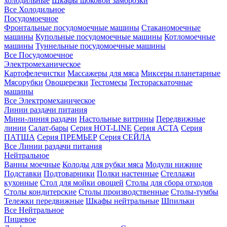
холодильные
Шкафы шоковой заморозки
Все Холодильное
Посудомоечное
Фронтальные посудомоечные машины
Стаканомоечные
машины
Купольные посудомоечные машины
Котломоечные
машины
Туннельные посудомоечные машины
Все Посудомоечное
Электромеханическое
Картофелечистки
Массажеры для мяса
Миксеры планетарные
Мясорубки
Овощерезки
Тестомесы
Тестораскаточные
машины
Все Электромеханическое
Линии раздачи питания
Мини-линия раздачи
Настольные витрины
Передвижные
линии
Салат-бары
Серия HOT-LINE
Серия АСТА
Серия
ПАТША
Серия ПРЕМЬЕР
Серия СЕЙЛА
Все Линии раздачи питания
Нейтральное
Ванны моечные
Колоды для рубки мяса
Модули нижние
Подставки
Подтоварники
Полки настенные
Стеллажи
кухонные
Стол для мойки овощей
Столы для сбора отходов
Столы кондитерские
Столы производственные
Столы-тумбы
Тележки передвижные
Шкафы нейтральные
Шпильки
Все Нейтральное
Пищевое