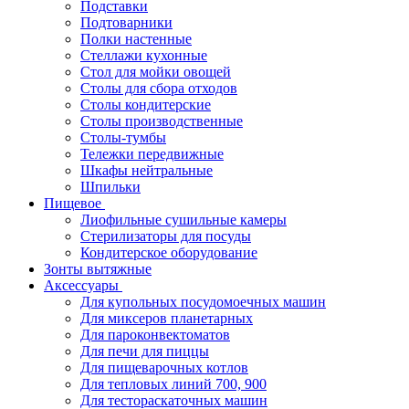
Подставки
Подтоварники
Полки настенные
Стеллажи кухонные
Стол для мойки овощей
Столы для сбора отходов
Столы кондитерские
Столы производственные
Столы-тумбы
Тележки передвижные
Шкафы нейтральные
Шпильки
Пищевое
Лиофильные сушильные камеры
Стерилизаторы для посуды
Кондитерское оборудование
Зонты вытяжные
Аксессуары
Для купольных посудомоечных машин
Для миксеров планетарных
Для пароконвектоматов
Для печи для пиццы
Для пищеварочных котлов
Для тепловых линий 700, 900
Для тестораскаточных машин