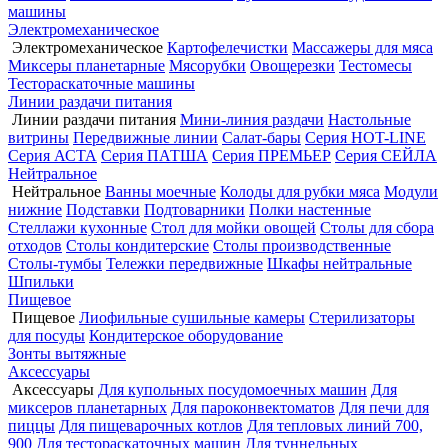
машины
Электромеханическое
Электромеханическое
Картофелечистки
Массажеры для мяса
Миксеры планетарные
Мясорубки
Овощерезки
Тестомесы
Тестораскаточные машины
Линии раздачи питания
Линии раздачи питания
Мини-линия раздачи
Настольные
витрины
Передвижные линии
Салат-бары
Серия HOT-LINE
Серия АСТА
Серия ПАТША
Серия ПРЕМЬЕР
Серия СЕЙЛА
Нейтральное
Нейтральное
Ванны моечные
Колоды для рубки мяса
Модули
нижние
Подставки
Подтоварники
Полки настенные
Стеллажи кухонные
Стол для мойки овощей
Столы для сбора
отходов
Столы кондитерские
Столы производственные
Столы-тумбы
Тележки передвижные
Шкафы нейтральные
Шпильки
Пищевое
Пищевое
Лиофильные сушильные камеры
Стерилизаторы
для посуды
Кондитерское оборудование
Зонты вытяжные
Аксессуары
Аксессуары
Для купольных посудомоечных машин
Для
миксеров планетарных
Для пароконвектоматов
Для печи для
пиццы
Для пищеварочных котлов
Для тепловых линий 700,
900
Для тестораскаточных машин
Для туннельных