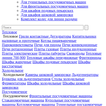
Для туннельных посудомоечных машин
Для фронтальных посудомоечных машин
Для шкафов подовых пекарских
Для шкафов шоковой заморозки
Комплект колес для линии раздачи
Тепловое
Тепловое
Грили контактные
Дегидраторы
Кипятильники
наливные и проточные
Котлы пищеварочные
Пароконвектоматы
Печи для пиццы
Печи конвекционные
Печи ротационные
Плиты газовые
Плиты индукционные
Плиты электрические
Плиты-табуреты
Сковороды
Тепловые
линии 700,900
Тепловые шкафы передвижные
Фритюрницы
Шкафы жарочные
Шкафы подовые пекарские
Шкафы
расстоечные
Холодильное
Холодильное
Камеры шоковой заморозки
Льдогенераторы
Бункеры для льдогенераторов
Столы холодильные
Ферментаторы
Шкафы холодильные
Шкафы шоковой
заморозки
Посудомоечное
Посудомоечное
Фронтальные посудомоечные машины
Стаканомоечные машины
Купольные посудомоечные
машины
Котломоечные машины
Туннельные посудомоечные