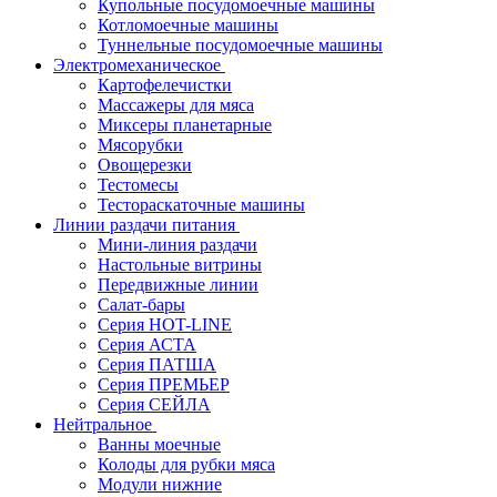
Купольные посудомоечные машины
Котломоечные машины
Туннельные посудомоечные машины
Электромеханическое
Картофелечистки
Массажеры для мяса
Миксеры планетарные
Мясорубки
Овощерезки
Тестомесы
Тестораскаточные машины
Линии раздачи питания
Мини-линия раздачи
Настольные витрины
Передвижные линии
Салат-бары
Серия HOT-LINE
Серия АСТА
Серия ПАТША
Серия ПРЕМЬЕР
Серия СЕЙЛА
Нейтральное
Ванны моечные
Колоды для рубки мяса
Модули нижние