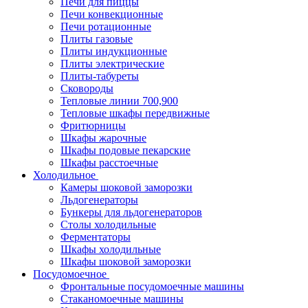
Печи для пиццы
Печи конвекционные
Печи ротационные
Плиты газовые
Плиты индукционные
Плиты электрические
Плиты-табуреты
Сковороды
Тепловые линии 700,900
Тепловые шкафы передвижные
Фритюрницы
Шкафы жарочные
Шкафы подовые пекарские
Шкафы расстоечные
Холодильное
Камеры шоковой заморозки
Льдогенераторы
Бункеры для льдогенераторов
Столы холодильные
Ферментаторы
Шкафы холодильные
Шкафы шоковой заморозки
Посудомоечное
Фронтальные посудомоечные машины
Стаканомоечные машины