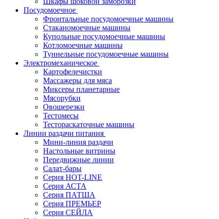
Шкафы шоковой заморозки
Посудомоечное
Фронтальные посудомоечные машины
Стаканомоечные машины
Купольные посудомоечные машины
Котломоечные машины
Туннельные посудомоечные машины
Электромеханическое
Картофелечистки
Массажеры для мяса
Миксеры планетарные
Мясорубки
Овощерезки
Тестомесы
Тестораскаточные машины
Линии раздачи питания
Мини-линия раздачи
Настольные витрины
Передвижные линии
Салат-бары
Серия HOT-LINE
Серия АСТА
Серия ПАТША
Серия ПРЕМЬЕР
Серия СЕЙЛА