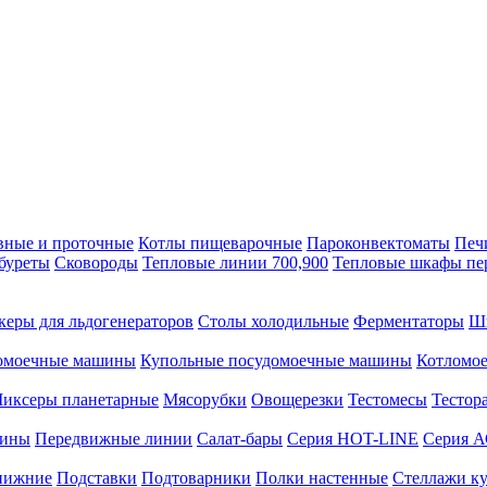
вные и проточные
Котлы пищеварочные
Пароконвектоматы
Печ
буреты
Сковороды
Тепловые линии 700,900
Тепловые шкафы пе
керы для льдогенераторов
Столы холодильные
Ферментаторы
Ш
омоечные машины
Купольные посудомоечные машины
Котломо
иксеры планетарные
Мясорубки
Овощерезки
Тестомесы
Тестор
рины
Передвижные линии
Салат-бары
Серия HOT-LINE
Серия 
нижние
Подставки
Подтоварники
Полки настенные
Стеллажи к