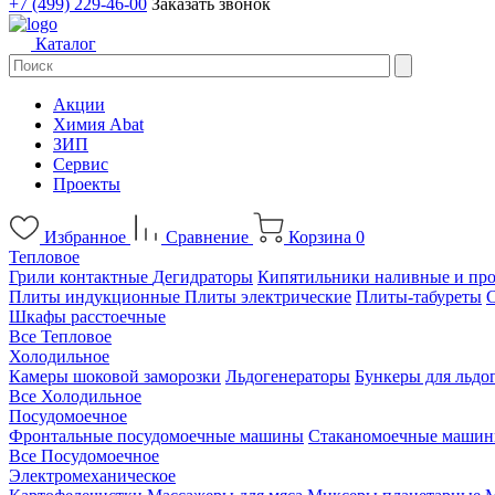
+7 (499) 229-46-00
Заказать звонок
Каталог
Акции
Химия Abat
ЗИП
Сервис
Проекты
Избранное
Сравнение
Корзина
0
Тепловое
Грили контактные
Дегидраторы
Кипятильники наливные и пр
Плиты индукционные
Плиты электрические
Плиты-табуреты
Шкафы расстоечные
Все Тепловое
Холодильное
Камеры шоковой заморозки
Льдогенераторы
Бункеры для льдо
Все Холодильное
Посудомоечное
Фронтальные посудомоечные машины
Стаканомоечные маши
Все Посудомоечное
Электромеханическое