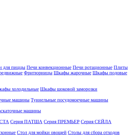
и для пиццы
Печи конвекционные
Печи ротационные
Плиты
редвижные
Фритюрницы
Шкафы жарочные
Шкафы подовые
кафы холодильные
Шкафы шоковой заморозки
ечные машины
Туннельные посудомоечные машины
аскаточные машины
АСТА
Серия ПАТША
Серия ПРЕМЬЕР
Серия СЕЙЛА
ухонные
Стол для мойки овощей
Столы для сбора отходов