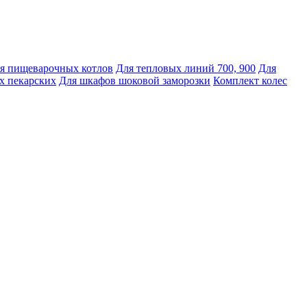
я пищеварочных котлов
Для тепловых линий 700, 900
Для
х пекарских
Для шкафов шоковой заморозки
Комплект колес