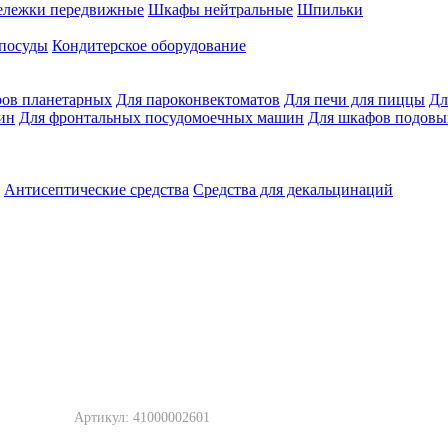
ележки передвижные
Шкафы нейтральные
Шпильки
 посуды
Кондитерское оборудование
ров планетарных
Для пароконвектоматов
Для печи для пиццы
Дл
ин
Для фронтальных посудомоечных машин
Для шкафов подовы
Антисептические средства
Средства для декальцинаций
Артикул: 41000002601