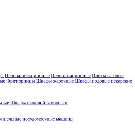
цы
Печи конвекционные
Печи ротационные
Плиты газовые
ные
Фритюрницы
Шкафы жарочные
Шкафы подовые пекарские
ьные
Шкафы шоковой заморозки
уннельные посудомоечные машины