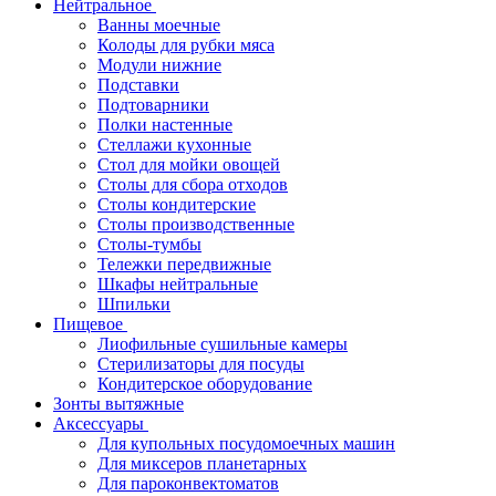
Нейтральное
Ванны моечные
Колоды для рубки мяса
Модули нижние
Подставки
Подтоварники
Полки настенные
Стеллажи кухонные
Стол для мойки овощей
Столы для сбора отходов
Столы кондитерские
Столы производственные
Столы-тумбы
Тележки передвижные
Шкафы нейтральные
Шпильки
Пищевое
Лиофильные сушильные камеры
Стерилизаторы для посуды
Кондитерское оборудование
Зонты вытяжные
Аксессуары
Для купольных посудомоечных машин
Для миксеров планетарных
Для пароконвектоматов