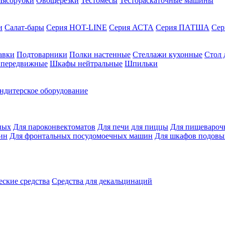
ясорубки
Овощерезки
Тестомесы
Тестораскаточные машины
и
Салат-бары
Серия HOT-LINE
Серия АСТА
Серия ПАТША
Се
авки
Подтоварники
Полки настенные
Стеллажи кухонные
Стол 
 передвижные
Шкафы нейтральные
Шпильки
ндитерское оборудование
ных
Для пароконвектоматов
Для печи для пиццы
Для пищевароч
ин
Для фронтальных посудомоечных машин
Для шкафов подовы
ские средства
Средства для декальцинаций