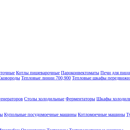
оточные
Котлы пищеварочные
Пароконвектоматы
Печи для пиц
Сковороды
Тепловые линии 700,900
Тепловые шкафы передвиж
генераторов
Столы холодильные
Ферментаторы
Шкафы холодил
ны
Купольные посудомоечные машины
Котломоечные машины
Т