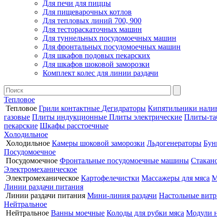
Для печи для пиццы
Для пищеварочных котлов
Для тепловых линий 700, 900
Для тестораскаточных машин
Для туннельных посудомоечных машин
Для фронтальных посудомоечных машин
Для шкафов подовых пекарских
Для шкафов шоковой заморозки
Комплект колес для линии раздачи
Тепловое
Тепловое
Грили контактные
Дегидраторы
Кипятильники нали
газовые
Плиты индукционные
Плиты электрические
Плиты-та
пекарские
Шкафы расстоечные
Холодильное
Холодильное
Камеры шоковой заморозки
Льдогенераторы
Бун
Посудомоечное
Посудомоечное
Фронтальные посудомоечные машины
Стакан
Электромеханическое
Электромеханическое
Картофелечистки
Массажеры для мяса
М
Линии раздачи питания
Линии раздачи питания
Мини-линия раздачи
Настольные вит
Нейтральное
Нейтральное
Ванны моечные
Колоды для рубки мяса
Модули 