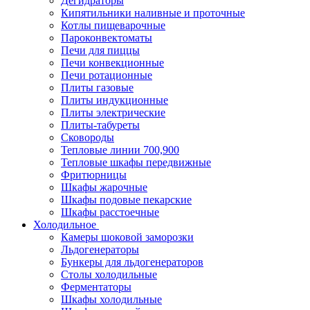
Дегидраторы
Кипятильники наливные и проточные
Котлы пищеварочные
Пароконвектоматы
Печи для пиццы
Печи конвекционные
Печи ротационные
Плиты газовые
Плиты индукционные
Плиты электрические
Плиты-табуреты
Сковороды
Тепловые линии 700,900
Тепловые шкафы передвижные
Фритюрницы
Шкафы жарочные
Шкафы подовые пекарские
Шкафы расстоечные
Холодильное
Камеры шоковой заморозки
Льдогенераторы
Бункеры для льдогенераторов
Столы холодильные
Ферментаторы
Шкафы холодильные