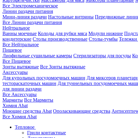
Картофелечистки
Массажеры для мяса
Миксеры планетарные
М
Все Электромеханическое
Линии раздачи питания
Мини-линия раздачи
Настольные витрины
Передвижные лини
Все Линии раздачи питания
Нейтральное
Ванны моечные
Колоды для рубки мяса
Модули нижние
Подст
кондитерские
Столы производственные
Столы-тумбы
Тележки
Все Нейтральное
Пищевое
Лиофильные сушильные камеры
Стерилизаторы для посуды
Ко
Все Пищевое
Зонты вытяжные
Все Зонты вытяжные
Аксессуары
Для купольных посудомоечных машин
Для миксеров планетар
тестораскаточных машин
Для туннельных посудомоечных маш
для линии раздачи
Все Аксессуары
Мармиты
Все Мармиты
Химия Abat
Моющие средства Abat
Ополаскивающие средства
Антисептиче
Все Химия Abat
Тепловое
Грили контактные