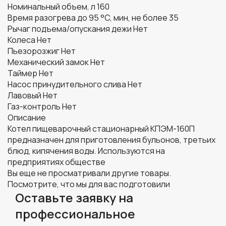
Номинальный объем, л
160
Время разогрева до 95 °C, мин, не более
35
Рычаг подъема/опускания дежи
Нет
Колеса
Нет
Пьезорозжиг
Нет
Механический замок
Нет
Таймер
Нет
Насос принудительного слива
Нет
Лавовый
Нет
Газ-контроль
Нет
Описание
Котел пищеварочный стационарный КПЭМ-160П
предназначен для приготовления бульонов, третьих
блюд, кипячения воды. Используются на
предприятиях обществе
Вы еще не просматривали другие товары.
Посмотрите, что мы для вас подготовили
Оставьте заявку на
профессиональное