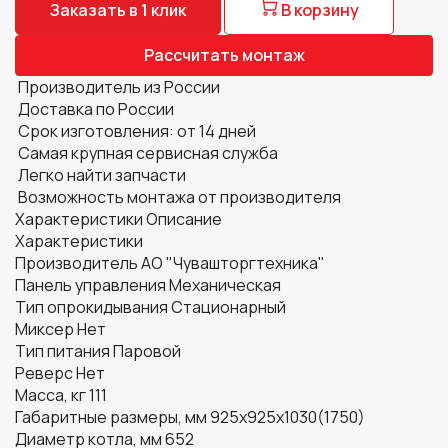
Шкафы расстоечные
Заказать в 1 клик
В корзину
Рассчитать монтаж
Производитель из России
Доставка по России
Срок изготовления: от 14 дней
Самая крупная сервисная служба
Легко найти запчасти
Возможность монтажа от производителя
Характеристики
Описание
Характеристики
Производитель
АО "Чувашторгтехника"
Панель управления
Механическая
Тип опрокидывания
Стационарный
Миксер
Нет
Тип питания
Паровой
Реверс
Нет
Масса, кг
111
Габаритные размеры, мм
925х925х1030(1750)
Диаметр котла, мм
652