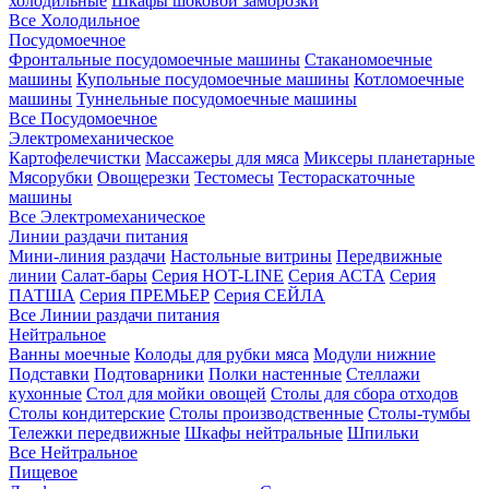
холодильные
Шкафы шоковой заморозки
Все Холодильное
Посудомоечное
Фронтальные посудомоечные машины
Стаканомоечные
машины
Купольные посудомоечные машины
Котломоечные
машины
Туннельные посудомоечные машины
Все Посудомоечное
Электромеханическое
Картофелечистки
Массажеры для мяса
Миксеры планетарные
Мясорубки
Овощерезки
Тестомесы
Тестораскаточные
машины
Все Электромеханическое
Линии раздачи питания
Мини-линия раздачи
Настольные витрины
Передвижные
линии
Салат-бары
Серия HOT-LINE
Серия АСТА
Серия
ПАТША
Серия ПРЕМЬЕР
Серия СЕЙЛА
Все Линии раздачи питания
Нейтральное
Ванны моечные
Колоды для рубки мяса
Модули нижние
Подставки
Подтоварники
Полки настенные
Стеллажи
кухонные
Стол для мойки овощей
Столы для сбора отходов
Столы кондитерские
Столы производственные
Столы-тумбы
Тележки передвижные
Шкафы нейтральные
Шпильки
Все Нейтральное
Пищевое