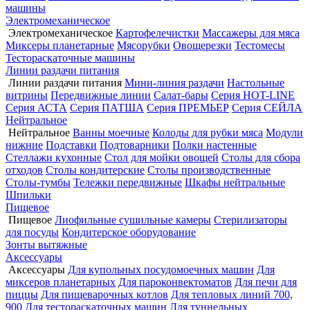
машины
Электромеханическое
Электромеханическое
Картофелечистки
Массажеры для мяса
Миксеры планетарные
Мясорубки
Овощерезки
Тестомесы
Тестораскаточные машины
Линии раздачи питания
Линии раздачи питания
Мини-линия раздачи
Настольные
витрины
Передвижные линии
Салат-бары
Серия HOT-LINE
Серия АСТА
Серия ПАТША
Серия ПРЕМЬЕР
Серия СЕЙЛА
Нейтральное
Нейтральное
Ванны моечные
Колоды для рубки мяса
Модули
нижние
Подставки
Подтоварники
Полки настенные
Стеллажи кухонные
Стол для мойки овощей
Столы для сбора
отходов
Столы кондитерские
Столы производственные
Столы-тумбы
Тележки передвижные
Шкафы нейтральные
Шпильки
Пищевое
Пищевое
Лиофильные сушильные камеры
Стерилизаторы
для посуды
Кондитерское оборудование
Зонты вытяжные
Аксессуары
Аксессуары
Для купольных посудомоечных машин
Для
миксеров планетарных
Для пароконвектоматов
Для печи для
пиццы
Для пищеварочных котлов
Для тепловых линий 700,
900
Для тестораскаточных машин
Для туннельных