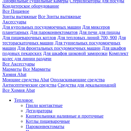
Лиофильные сушильные камеры
Стерилизаторы для посуды
Кондитерское оборудование
Все Пищевое
Зонты вытяжные
Все Зонты вытяжные
Аксессуары
Для купольных посудомоечных машин
Для миксеров
планетарных
Для пароконвектоматов
Для печи для пиццы
Для пищеварочных котлов
Для тепловых линий 700, 900
Для
тестораскаточных машин
Для туннельных посудомоечных
машин
Для фронтальных посудомоечных машин
Для шкафов
подовых пекарских
Для шкафов шоковой заморозки
Комплект
колес для линии раздачи
Все Аксессуары
Мармиты
Все Мармиты
Химия Abat
Моющие средства Abat
Ополаскивающие средства
Антисептические средства
Средства для декальцинаций
Все Химия Abat
Тепловое
Грили контактные
Дегидраторы
Кипятильники наливные и проточные
Котлы пищеварочные
Пароконвектоматы