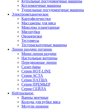
Купольные посудомоечные машины
Котломоечные машины
Туннельные посудомоечные машины
Электромеханическое
Картофелечистки
Массажеры для мяса
Миксеры планетарные
Мясорубки
Овощерезки
Тестомесы
Тестораскаточные машины
Линии раздачи питания
Мини-линия раздачи
Настольные витрины
Передвижные линии
Салат-бары
Серия HOT-LINE
Серия АСТА
Серия ПАТША
Серия ПРЕМЬЕР
Серия СЕЙЛА
Нейтральное
Ванны моечные
Колоды для рубки мяса
Модули нижние