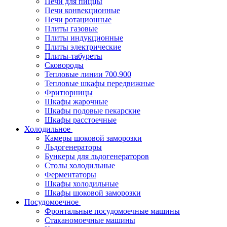
Печи для пиццы
Печи конвекционные
Печи ротационные
Плиты газовые
Плиты индукционные
Плиты электрические
Плиты-табуреты
Сковороды
Тепловые линии 700,900
Тепловые шкафы передвижные
Фритюрницы
Шкафы жарочные
Шкафы подовые пекарские
Шкафы расстоечные
Холодильное
Камеры шоковой заморозки
Льдогенераторы
Бункеры для льдогенераторов
Столы холодильные
Ферментаторы
Шкафы холодильные
Шкафы шоковой заморозки
Посудомоечное
Фронтальные посудомоечные машины
Стаканомоечные машины