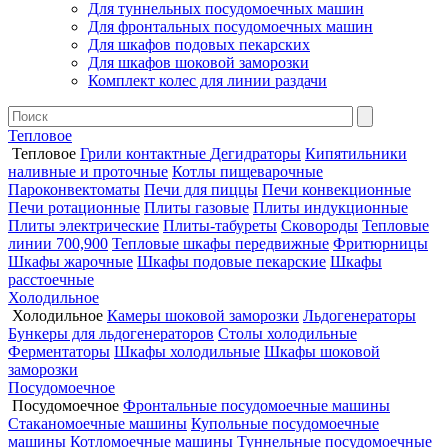
Для туннельных посудомоечных машин
Для фронтальных посудомоечных машин
Для шкафов подовых пекарских
Для шкафов шоковой заморозки
Комплект колес для линии раздачи
Тепловое
Тепловое
Грили контактные
Дегидраторы
Кипятильники
наливные и проточные
Котлы пищеварочные
Пароконвектоматы
Печи для пиццы
Печи конвекционные
Печи ротационные
Плиты газовые
Плиты индукционные
Плиты электрические
Плиты-табуреты
Сковороды
Тепловые
линии 700,900
Тепловые шкафы передвижные
Фритюрницы
Шкафы жарочные
Шкафы подовые пекарские
Шкафы
расстоечные
Холодильное
Холодильное
Камеры шоковой заморозки
Льдогенераторы
Бункеры для льдогенераторов
Столы холодильные
Ферментаторы
Шкафы холодильные
Шкафы шоковой
заморозки
Посудомоечное
Посудомоечное
Фронтальные посудомоечные машины
Стаканомоечные машины
Купольные посудомоечные
машины
Котломоечные машины
Туннельные посудомоечные