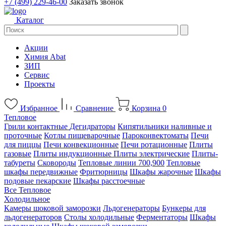
+7 (499) 229-46-00
Заказать звонок
Каталог
Акции
Химия Abat
ЗИП
Сервис
Проекты
Избранное
Сравнение
Корзина
0
Тепловое
Грили контактные
Дегидраторы
Кипятильники наливные и
проточные
Котлы пищеварочные
Пароконвектоматы
Печи
для пиццы
Печи конвекционные
Печи ротационные
Плиты
газовые
Плиты индукционные
Плиты электрические
Плиты-
табуреты
Сковороды
Тепловые линии 700,900
Тепловые
шкафы передвижные
Фритюрницы
Шкафы жарочные
Шкафы
подовые пекарские
Шкафы расстоечные
Все Тепловое
Холодильное
Камеры шоковой заморозки
Льдогенераторы
Бункеры для
льдогенераторов
Столы холодильные
Ферментаторы
Шкафы