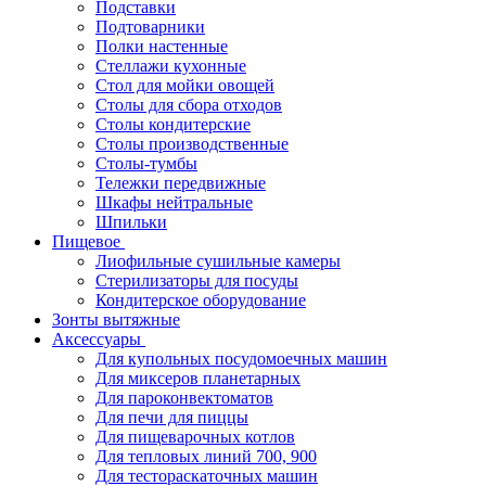
Подставки
Подтоварники
Полки настенные
Стеллажи кухонные
Стол для мойки овощей
Столы для сбора отходов
Столы кондитерские
Столы производственные
Столы-тумбы
Тележки передвижные
Шкафы нейтральные
Шпильки
Пищевое
Лиофильные сушильные камеры
Стерилизаторы для посуды
Кондитерское оборудование
Зонты вытяжные
Аксессуары
Для купольных посудомоечных машин
Для миксеров планетарных
Для пароконвектоматов
Для печи для пиццы
Для пищеварочных котлов
Для тепловых линий 700, 900
Для тестораскаточных машин