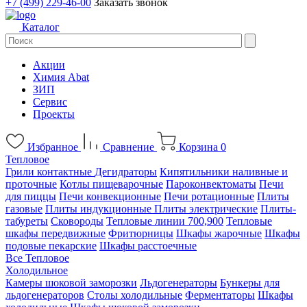
+7 (499) 229-46-00
Заказать звонок
Каталог
Акции
Химия Abat
ЗИП
Сервис
Проекты
Избранное
Сравнение
Корзина
0
Тепловое
Грили контактные
Дегидраторы
Кипятильники наливные и
проточные
Котлы пищеварочные
Пароконвектоматы
Печи
для пиццы
Печи конвекционные
Печи ротационные
Плиты
газовые
Плиты индукционные
Плиты электрические
Плиты-
табуреты
Сковороды
Тепловые линии 700,900
Тепловые
шкафы передвижные
Фритюрницы
Шкафы жарочные
Шкафы
подовые пекарские
Шкафы расстоечные
Все Тепловое
Холодильное
Камеры шоковой заморозки
Льдогенераторы
Бункеры для
льдогенераторов
Столы холодильные
Ферментаторы
Шкафы