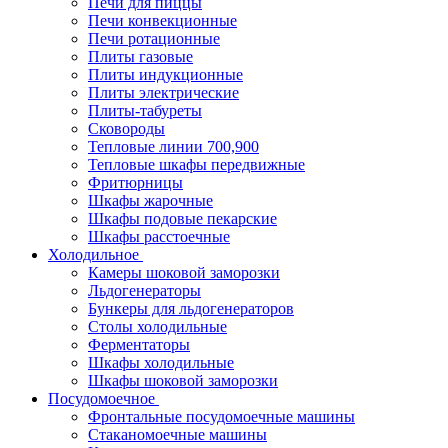
Печи для пиццы
Печи конвекционные
Печи ротационные
Плиты газовые
Плиты индукционные
Плиты электрические
Плиты-табуреты
Сковороды
Тепловые линии 700,900
Тепловые шкафы передвижные
Фритюрницы
Шкафы жарочные
Шкафы подовые пекарские
Шкафы расстоечные
Холодильное
Камеры шоковой заморозки
Льдогенераторы
Бункеры для льдогенераторов
Столы холодильные
Ферментаторы
Шкафы холодильные
Шкафы шоковой заморозки
Посудомоечное
Фронтальные посудомоечные машины
Стаканомоечные машины