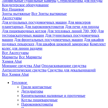
Лиофильные сушильные камеры
Стерилизаторы для посуды
Кондитерское оборудование
Все Пищевое
Зонты вытяжные
Все Зонты вытяжные
Аксессуары
Для купольных посудомоечных машин
Для миксеров
планетарных
Для пароконвектоматов
Для печи для пиццы
Для пищеварочных котлов
Для тепловых линий 700, 900
Для
тестораскаточных машин
Для туннельных посудомоечных
машин
Для фронтальных посудомоечных машин
Для шкафов
подовых пекарских
Для шкафов шоковой заморозки
Комплект
колес для линии раздачи
Все Аксессуары
Мармиты
Все Мармиты
Химия Abat
Моющие средства Abat
Ополаскивающие средства
Антисептические средства
Средства для декальцинаций
Все Химия Abat
Тепловое
Грили контактные
Дегидраторы
Кипятильники наливные и проточные
Котлы пищеварочные
Пароконвектоматы