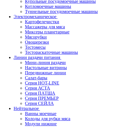
Купольные посудомоечные машины
Котломоечные машины
Туннельные посудомоечные машины
Электромеханическое
Картофелечистки
Массажеры для мяса
Миксеры планетарные
Мясорубки
Овощерезки
Тестомесы
Тестораскаточные машины
Линии раздачи питания
Мини-линия раздачи
Настольные витрины
Передвижные линии
Салат-бары
Серия HOT-LINE
Серия АСТА
Серия ПАТША
Серия ПРЕМЬЕР
Серия СЕЙЛА
Нейтральное
Ванны моечные
Колоды для рубки мяса
Модули нижние