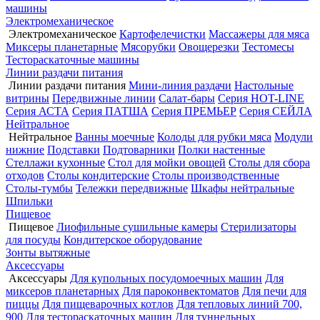
машины
Электромеханическое
Электромеханическое
Картофелечистки
Массажеры для мяса
Миксеры планетарные
Мясорубки
Овощерезки
Тестомесы
Тестораскаточные машины
Линии раздачи питания
Линии раздачи питания
Мини-линия раздачи
Настольные
витрины
Передвижные линии
Салат-бары
Серия HOT-LINE
Серия АСТА
Серия ПАТША
Серия ПРЕМЬЕР
Серия СЕЙЛА
Нейтральное
Нейтральное
Ванны моечные
Колоды для рубки мяса
Модули
нижние
Подставки
Подтоварники
Полки настенные
Стеллажи кухонные
Стол для мойки овощей
Столы для сбора
отходов
Столы кондитерские
Столы производственные
Столы-тумбы
Тележки передвижные
Шкафы нейтральные
Шпильки
Пищевое
Пищевое
Лиофильные сушильные камеры
Стерилизаторы
для посуды
Кондитерское оборудование
Зонты вытяжные
Аксессуары
Аксессуары
Для купольных посудомоечных машин
Для
миксеров планетарных
Для пароконвектоматов
Для печи для
пиццы
Для пищеварочных котлов
Для тепловых линий 700,
900
Для тестораскаточных машин
Для туннельных