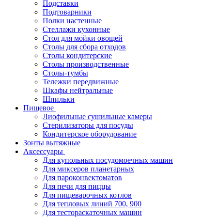
Подставки
Подтоварники
Полки настенные
Стеллажи кухонные
Стол для мойки овощей
Столы для сбора отходов
Столы кондитерские
Столы производственные
Столы-тумбы
Тележки передвижные
Шкафы нейтральные
Шпильки
Пищевое
Лиофильные сушильные камеры
Стерилизаторы для посуды
Кондитерское оборудование
Зонты вытяжные
Аксессуары
Для купольных посудомоечных машин
Для миксеров планетарных
Для пароконвектоматов
Для печи для пиццы
Для пищеварочных котлов
Для тепловых линий 700, 900
Для тестораскаточных машин