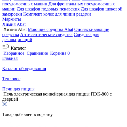
посудомоечных машин
Для фронтальных посудомоечных
машин
Для шкафов подовых пекарских
Для шкафов шоковой
заморозки
Комплект колес для линии раздачи
Мармиты
Химия Abat
Химия Abat
Моющие средства Abat
Ополаскивающие
средства
Антисептические средства
Средства для
декальцинаций
Каталог
Избранное
Сравнение
Корзина
0
Главная
Каталог оборудования
Тепловое
Печи для пиццы
Печь электрическая конвейерная для пиццы ПЭК-800 с
дверцей
Товар добавлен в корзину