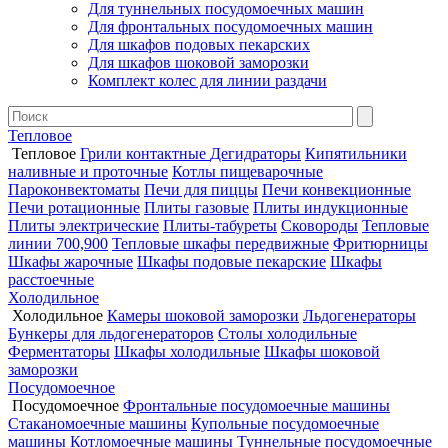
Для туннельных посудомоечных машин
Для фронтальных посудомоечных машин
Для шкафов подовых пекарских
Для шкафов шоковой заморозки
Комплект колес для линии раздачи
Тепловое
Тепловое
Грили контактные
Дегидраторы
Кипятильники
наливные и проточные
Котлы пищеварочные
Пароконвектоматы
Печи для пиццы
Печи конвекционные
Печи ротационные
Плиты газовые
Плиты индукционные
Плиты электрические
Плиты-табуреты
Сковороды
Тепловые
линии 700,900
Тепловые шкафы передвижные
Фритюрницы
Шкафы жарочные
Шкафы подовые пекарские
Шкафы
расстоечные
Холодильное
Холодильное
Камеры шоковой заморозки
Льдогенераторы
Бункеры для льдогенераторов
Столы холодильные
Ферментаторы
Шкафы холодильные
Шкафы шоковой
заморозки
Посудомоечное
Посудомоечное
Фронтальные посудомоечные машины
Стаканомоечные машины
Купольные посудомоечные
машины
Котломоечные машины
Туннельные посудомоечные