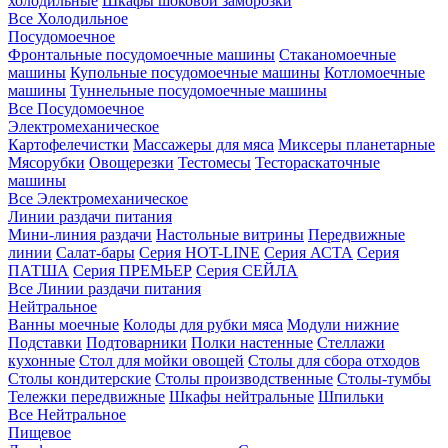
холодильные
Шкафы шоковой заморозки
Все Холодильное
Посудомоечное
Фронтальные посудомоечные машины
Стаканомоечные
машины
Купольные посудомоечные машины
Котломоечные
машины
Туннельные посудомоечные машины
Все Посудомоечное
Электромеханическое
Картофелечистки
Массажеры для мяса
Миксеры планетарные
Мясорубки
Овощерезки
Тестомесы
Тестораскаточные
машины
Все Электромеханическое
Линии раздачи питания
Мини-линия раздачи
Настольные витрины
Передвижные
линии
Салат-бары
Серия HOT-LINE
Серия АСТА
Серия
ПАТША
Серия ПРЕМЬЕР
Серия СЕЙЛА
Все Линии раздачи питания
Нейтральное
Ванны моечные
Колоды для рубки мяса
Модули нижние
Подставки
Подтоварники
Полки настенные
Стеллажи
кухонные
Стол для мойки овощей
Столы для сбора отходов
Столы кондитерские
Столы производственные
Столы-тумбы
Тележки передвижные
Шкафы нейтральные
Шпильки
Все Нейтральное
Пищевое