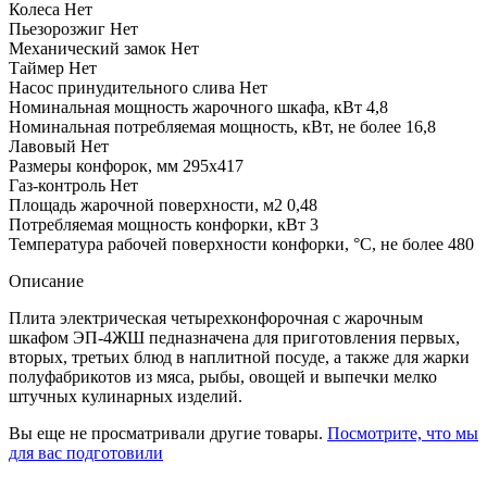
Колеса
Нет
Пьезорозжиг
Нет
Механический замок
Нет
Таймер
Нет
Насос принудительного слива
Нет
Номинальная мощность жарочного шкафа, кВт
4,8
Номинальная потребляемая мощность, кВт, не более
16,8
Лавовый
Нет
Размеры конфорок, мм
295x417
Газ-контроль
Нет
Площадь жарочной поверхности, м2
0,48
Потребляемая мощность конфорки, кВт
3
Температура рабочей поверхности конфорки, °C, не более
480
Описание
Плита электрическая четырехконфорочная с жарочным
шкафом ЭП-4ЖШ педназначена для приготовления первых,
вторых, третьих блюд в наплитной посуде, а также для жарки
полуфабрикотов из мяса, рыбы, овощей и выпечки мелко
штучных кулинарных изделий.
Вы еще не просматривали другие товары.
Посмотрите, что мы
для вас подготовили