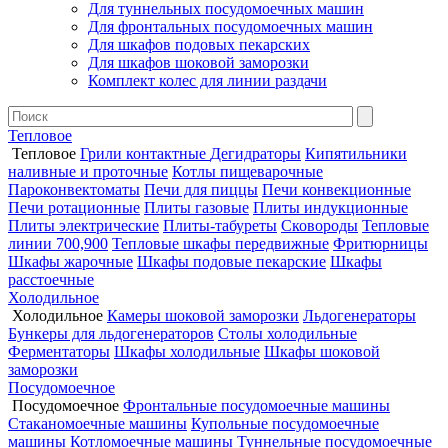
Для туннельных посудомоечных машин
Для фронтальных посудомоечных машин
Для шкафов подовых пекарских
Для шкафов шоковой заморозки
Комплект колес для линии раздачи
Тепловое
Тепловое
Грили контактные
Дегидраторы
Кипятильники
наливные и проточные
Котлы пищеварочные
Пароконвектоматы
Печи для пиццы
Печи конвекционные
Печи ротационные
Плиты газовые
Плиты индукционные
Плиты электрические
Плиты-табуреты
Сковороды
Тепловые
линии 700,900
Тепловые шкафы передвижные
Фритюрницы
Шкафы жарочные
Шкафы подовые пекарские
Шкафы
расстоечные
Холодильное
Холодильное
Камеры шоковой заморозки
Льдогенераторы
Бункеры для льдогенераторов
Столы холодильные
Ферментаторы
Шкафы холодильные
Шкафы шоковой
заморозки
Посудомоечное
Посудомоечное
Фронтальные посудомоечные машины
Стаканомоечные машины
Купольные посудомоечные
машины
Котломоечные машины
Туннельные посудомоечные