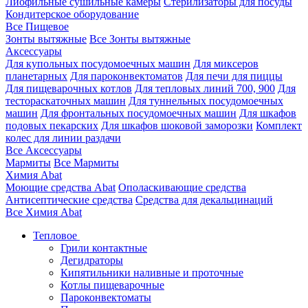
Лиофильные сушильные камеры
Стерилизаторы для посуды
Кондитерское оборудование
Все Пищевое
Зонты вытяжные
Все Зонты вытяжные
Аксессуары
Для купольных посудомоечных машин
Для миксеров
планетарных
Для пароконвектоматов
Для печи для пиццы
Для пищеварочных котлов
Для тепловых линий 700, 900
Для
тестораскаточных машин
Для туннельных посудомоечных
машин
Для фронтальных посудомоечных машин
Для шкафов
подовых пекарских
Для шкафов шоковой заморозки
Комплект
колес для линии раздачи
Все Аксессуары
Мармиты
Все Мармиты
Химия Abat
Моющие средства Abat
Ополаскивающие средства
Антисептические средства
Средства для декальцинаций
Все Химия Abat
Тепловое
Грили контактные
Дегидраторы
Кипятильники наливные и проточные
Котлы пищеварочные
Пароконвектоматы