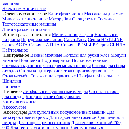
машины
Электромеханическое
Электромеханическое
Картофелечистки
Массажеры для мяса
Миксеры планетарные
Мясорубки
Овощерезки
Тестомесы
Тестораскаточные машины
Линии раздачи питания
Линии раздачи питания
Мини-линия раздачи
Настольные
витрины
Передвижные линии
Салат-бары
Серия HOT-LINE
Серия АСТА
Серия ПАТША
Серия ПРЕМЬЕР
Серия СЕЙЛА
Нейтральное
Нейтральное
Ванны моечные
Колоды для рубки мяса
Модули
нижние
Подставки
Подтоварники
Полки настенные
Стеллажи кухонные
Стол для мойки овощей
Столы для сбора
отходов
Столы кондитерские
Столы производственные
Столы-тумбы
Тележки передвижные
Шкафы нейтральные
Шпильки
Пищевое
Пищевое
Лиофильные сушильные камеры
Стерилизаторы
для посуды
Кондитерское оборудование
Зонты вытяжные
Аксессуары
Аксессуары
Для купольных посудомоечных машин
Для
миксеров планетарных
Для пароконвектоматов
Для печи для
пиццы
Для пищеварочных котлов
Для тепловых линий 700,
900
Для тестораскаточных машин
Для туннельных