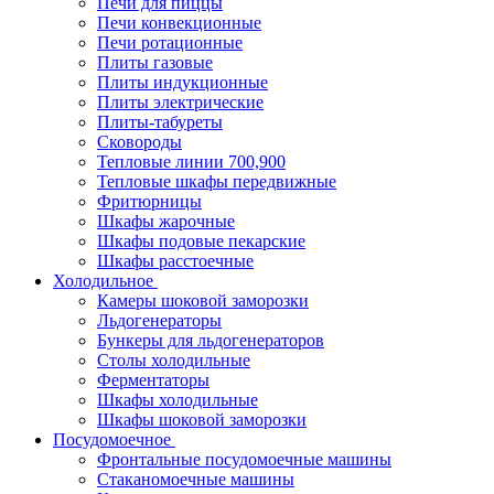
Печи для пиццы
Печи конвекционные
Печи ротационные
Плиты газовые
Плиты индукционные
Плиты электрические
Плиты-табуреты
Сковороды
Тепловые линии 700,900
Тепловые шкафы передвижные
Фритюрницы
Шкафы жарочные
Шкафы подовые пекарские
Шкафы расстоечные
Холодильное
Камеры шоковой заморозки
Льдогенераторы
Бункеры для льдогенераторов
Столы холодильные
Ферментаторы
Шкафы холодильные
Шкафы шоковой заморозки
Посудомоечное
Фронтальные посудомоечные машины
Стаканомоечные машины