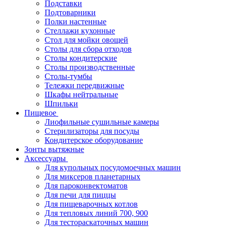
Подставки
Подтоварники
Полки настенные
Стеллажи кухонные
Стол для мойки овощей
Столы для сбора отходов
Столы кондитерские
Столы производственные
Столы-тумбы
Тележки передвижные
Шкафы нейтральные
Шпильки
Пищевое
Лиофильные сушильные камеры
Стерилизаторы для посуды
Кондитерское оборудование
Зонты вытяжные
Аксессуары
Для купольных посудомоечных машин
Для миксеров планетарных
Для пароконвектоматов
Для печи для пиццы
Для пищеварочных котлов
Для тепловых линий 700, 900
Для тестораскаточных машин