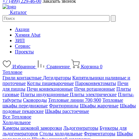
+7 (499) 229-46-00
Заказать звонок
Каталог
Акции
Химия Abat
ЗИП
Сервис
Проекты
Избранное
Сравнение
Корзина
0
Тепловое
Грили контактные
Дегидраторы
Кипятильники наливные и
проточные
Котлы пищеварочные
Пароконвектоматы
Печи
для пиццы
Печи конвекционные
Печи ротационные
Плиты
газовые
Плиты индукционные
Плиты электрические
Плиты-
табуреты
Сковороды
Тепловые линии 700,900
Тепловые
шкафы передвижные
Фритюрницы
Шкафы жарочные
Шкафы
подовые пекарские
Шкафы расстоечные
Все Тепловое
Холодильное
Камеры шоковой заморозки
Льдогенераторы
Бункеры для
льдогенераторов
Столы холодильные
Ферментаторы
Шкафы