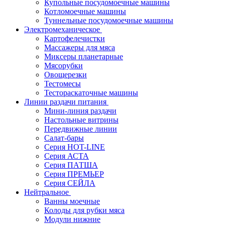
Купольные посудомоечные машины
Котломоечные машины
Туннельные посудомоечные машины
Электромеханическое
Картофелечистки
Массажеры для мяса
Миксеры планетарные
Мясорубки
Овощерезки
Тестомесы
Тестораскаточные машины
Линии раздачи питания
Мини-линия раздачи
Настольные витрины
Передвижные линии
Салат-бары
Серия HOT-LINE
Серия АСТА
Серия ПАТША
Серия ПРЕМЬЕР
Серия СЕЙЛА
Нейтральное
Ванны моечные
Колоды для рубки мяса
Модули нижние