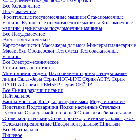
холодильные
Шкафы шоковой заморозки
Все Холодильное
Посудомоечное
Фронтальные посудомоечные машины
Стаканомоечные
машины
Купольные посудомоечные машины
Котломоечные
машины
Туннельные посудомоечные машины
Все Посудомоечное
Электромеханическое
Картофелечистки
Массажеры для мяса
Миксеры планетарные
Мясорубки
Овощерезки
Тестомесы
Тестораскаточные
машины
Все Электромеханическое
Линии раздачи питания
Мини-линия раздачи
Настольные витрины
Передвижные
линии
Салат-бары
Серия HOT-LINE
Серия АСТА
Серия
ПАТША
Серия ПРЕМЬЕР
Серия СЕЙЛА
Все Линии раздачи питания
Нейтральное
Ванны моечные
Колоды для рубки мяса
Модули нижние
Подставки
Подтоварники
Полки настенные
Стеллажи
кухонные
Стол для мойки овощей
Столы для сбора отходов
Столы кондитерские
Столы производственные
Столы-тумбы
Тележки передвижные
Шкафы нейтральные
Шпильки
Все Нейтральное
Пищевое