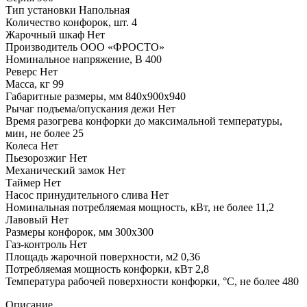
Тип установки
Напольная
Количество конфорок, шт.
4
Жарочный шкаф
Нет
Производитель
ООО «ФРОСТО»
Номинальное напряжение, В
400
Реверс
Нет
Масса, кг
99
Габаритные размеры, мм
840х900х940
Рычаг подъема/опускания дежи
Нет
Время разогрева конфорки до максимальной температуры,
мин, не более
25
Колеса
Нет
Пьезорозжиг
Нет
Механический замок
Нет
Таймер
Нет
Насос принудительного слива
Нет
Номинальная потребляемая мощность, кВт, не более
11,2
Лавовый
Нет
Размеры конфорок, мм
300х300
Газ-контроль
Нет
Площадь жарочной поверхности, м2
0,36
Потребляемая мощность конфорки, кВт
2,8
Температура рабочей поверхности конфорки, °C, не более
480
Описание