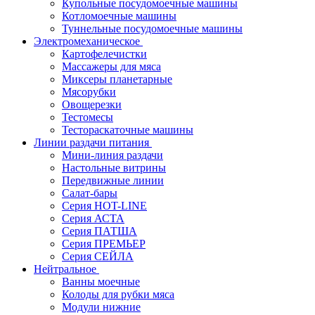
Купольные посудомоечные машины
Котломоечные машины
Туннельные посудомоечные машины
Электромеханическое
Картофелечистки
Массажеры для мяса
Миксеры планетарные
Мясорубки
Овощерезки
Тестомесы
Тестораскаточные машины
Линии раздачи питания
Мини-линия раздачи
Настольные витрины
Передвижные линии
Салат-бары
Серия HOT-LINE
Серия АСТА
Серия ПАТША
Серия ПРЕМЬЕР
Серия СЕЙЛА
Нейтральное
Ванны моечные
Колоды для рубки мяса
Модули нижние