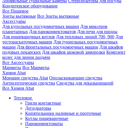
Лиофильные сушильные камеры
Стерилизаторы для посуды
Кондитерское оборудование
Все Пищевое
Зонты вытяжные
Все Зонты вытяжные
Аксессуары
Для купольных посудомоечных машин
Для миксеров
планетарных
Для пароконвектоматов
Для печи для пиццы
Для пищеварочных котлов
Для тепловых линий 700, 900
Для
тестораскаточных машин
Для туннельных посудомоечных
машин
Для фронтальных посудомоечных машин
Для шкафов
подовых пекарских
Для шкафов шоковой заморозки
Комплект
колес для линии раздачи
Все Аксессуары
Мармиты
Все Мармиты
Химия Abat
Моющие средства Abat
Ополаскивающие средства
Антисептические средства
Средства для декальцинаций
Все Химия Abat
Тепловое
Грили контактные
Дегидраторы
Кипятильники наливные и проточные
Котлы пищеварочные
Пароконвектоматы