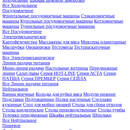
холодильные
Шкафы шоковой заморозки
Все Холодильное
Посудомоечное
Фронтальные посудомоечные машины
Стаканомоечные
машины
Купольные посудомоечные машины
Котломоечные
машины
Туннельные посудомоечные машины
Все Посудомоечное
Электромеханическое
Картофелечистки
Массажеры для мяса
Миксеры планетарные
Мясорубки
Овощерезки
Тестомесы
Тестораскаточные
машины
Все Электромеханическое
Линии раздачи питания
Мини-линия раздачи
Настольные витрины
Передвижные
линии
Салат-бары
Серия HOT-LINE
Серия АСТА
Серия
ПАТША
Серия ПРЕМЬЕР
Серия СЕЙЛА
Все Линии раздачи питания
Нейтральное
Ванны моечные
Колоды для рубки мяса
Модули нижние
Подставки
Подтоварники
Полки настенные
Стеллажи
кухонные
Стол для мойки овощей
Столы для сбора отходов
Столы кондитерские
Столы производственные
Столы-тумбы
Тележки передвижные
Шкафы нейтральные
Шпильки
Все Нейтральное
Пищевое