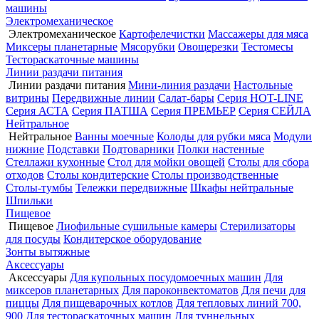
машины
Электромеханическое
Электромеханическое
Картофелечистки
Массажеры для мяса
Миксеры планетарные
Мясорубки
Овощерезки
Тестомесы
Тестораскаточные машины
Линии раздачи питания
Линии раздачи питания
Мини-линия раздачи
Настольные
витрины
Передвижные линии
Салат-бары
Серия HOT-LINE
Серия АСТА
Серия ПАТША
Серия ПРЕМЬЕР
Серия СЕЙЛА
Нейтральное
Нейтральное
Ванны моечные
Колоды для рубки мяса
Модули
нижние
Подставки
Подтоварники
Полки настенные
Стеллажи кухонные
Стол для мойки овощей
Столы для сбора
отходов
Столы кондитерские
Столы производственные
Столы-тумбы
Тележки передвижные
Шкафы нейтральные
Шпильки
Пищевое
Пищевое
Лиофильные сушильные камеры
Стерилизаторы
для посуды
Кондитерское оборудование
Зонты вытяжные
Аксессуары
Аксессуары
Для купольных посудомоечных машин
Для
миксеров планетарных
Для пароконвектоматов
Для печи для
пиццы
Для пищеварочных котлов
Для тепловых линий 700,
900
Для тестораскаточных машин
Для туннельных