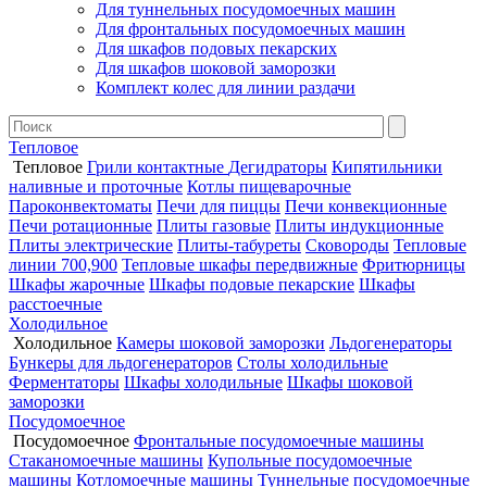
Для туннельных посудомоечных машин
Для фронтальных посудомоечных машин
Для шкафов подовых пекарских
Для шкафов шоковой заморозки
Комплект колес для линии раздачи
Тепловое
Тепловое
Грили контактные
Дегидраторы
Кипятильники
наливные и проточные
Котлы пищеварочные
Пароконвектоматы
Печи для пиццы
Печи конвекционные
Печи ротационные
Плиты газовые
Плиты индукционные
Плиты электрические
Плиты-табуреты
Сковороды
Тепловые
линии 700,900
Тепловые шкафы передвижные
Фритюрницы
Шкафы жарочные
Шкафы подовые пекарские
Шкафы
расстоечные
Холодильное
Холодильное
Камеры шоковой заморозки
Льдогенераторы
Бункеры для льдогенераторов
Столы холодильные
Ферментаторы
Шкафы холодильные
Шкафы шоковой
заморозки
Посудомоечное
Посудомоечное
Фронтальные посудомоечные машины
Стаканомоечные машины
Купольные посудомоечные
машины
Котломоечные машины
Туннельные посудомоечные