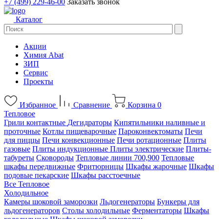
+7 (499) 229-46-00
Заказать звонок
Каталог
Акции
Химия Abat
ЗИП
Сервис
Проекты
Избранное
Сравнение
Корзина
0
Тепловое
Грили контактные
Дегидраторы
Кипятильники наливные и
проточные
Котлы пищеварочные
Пароконвектоматы
Печи
для пиццы
Печи конвекционные
Печи ротационные
Плиты
газовые
Плиты индукционные
Плиты электрические
Плиты-
табуреты
Сковороды
Тепловые линии 700,900
Тепловые
шкафы передвижные
Фритюрницы
Шкафы жарочные
Шкафы
подовые пекарские
Шкафы расстоечные
Все Тепловое
Холодильное
Камеры шоковой заморозки
Льдогенераторы
Бункеры для
льдогенераторов
Столы холодильные
Ферментаторы
Шкафы