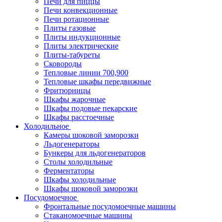
Печи для пиццы
Печи конвекционные
Печи ротационные
Плиты газовые
Плиты индукционные
Плиты электрические
Плиты-табуреты
Сковороды
Тепловые линии 700,900
Тепловые шкафы передвижные
Фритюрницы
Шкафы жарочные
Шкафы подовые пекарские
Шкафы расстоечные
Холодильное
Камеры шоковой заморозки
Льдогенераторы
Бункеры для льдогенераторов
Столы холодильные
Ферментаторы
Шкафы холодильные
Шкафы шоковой заморозки
Посудомоечное
Фронтальные посудомоечные машины
Стаканомоечные машины