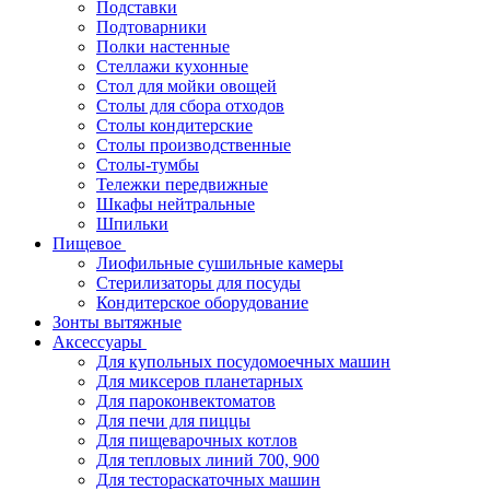
Подставки
Подтоварники
Полки настенные
Стеллажи кухонные
Стол для мойки овощей
Столы для сбора отходов
Столы кондитерские
Столы производственные
Столы-тумбы
Тележки передвижные
Шкафы нейтральные
Шпильки
Пищевое
Лиофильные сушильные камеры
Стерилизаторы для посуды
Кондитерское оборудование
Зонты вытяжные
Аксессуары
Для купольных посудомоечных машин
Для миксеров планетарных
Для пароконвектоматов
Для печи для пиццы
Для пищеварочных котлов
Для тепловых линий 700, 900
Для тестораскаточных машин